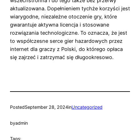
wszechstronna i do tego także bez przerwy
aktualizowana. Dopełnieniem tychże korzyści jest
wiarygodne, niezależne otoczenie gry, które
gwarantuje aktywna licencja i stosowane
rozwiązania technologiczne. To oznacza, że jest
to współczesne serce gier hazardowych przez
internet dla graczy z Polski, do którego opłaca
się zajrzeć i zatrzymać się długookresowo.
Posted
September 28, 2024
in
Uncategorized
by
admin
Tags: