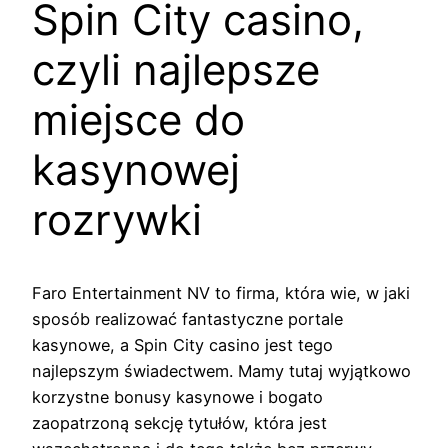
Spin City casino,
czyli najlepsze
miejsce do
kasynowej
rozrywki
Faro Entertainment NV to firma, która wie, w jaki
sposób realizować fantastyczne portale
kasynowe, a Spin City casino jest tego
najlepszym świadectwem. Mamy tutaj wyjątkowo
korzystne bonusy kasynowe i bogato
zaopatrzoną sekcję tytułów, która jest