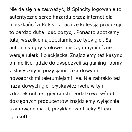
Nie da się nie zauważyć, iż Spincity logowanie to
autentyczne serce hazardu przez internet dla
mieszkańców Polski, z racji że kolekcja produkcji
to bardzo duża ilość pozycji. Ponadto spotkamy
tutaj wszelkie najpopularniejsze typy gier. Są
automaty i gry stołowe, między innymi różne
wersje ruletki i blackjacka. Znajdziemy też kasyno
online live, gdzie do dyspozycji są gaming roomy
z klasycznymi pozycjami hazardowymi i
nowatorskimi teleturniejami live. Nie zabrakło też
hazardowych gier błyskawicznych, w tym
zdrapek online i gier crash. Dodatkowo wśród
dostępnych producentów znajdziemy wyłącznie
szanowane marki, przykładowo Lucky Streak i
Igrosoft.