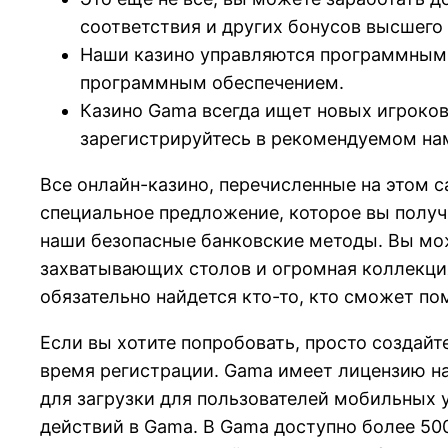
соответствия и других бонусов высшего 
Наши казино управляются программным
программным обеспечением.
Казино Gama всегда ищет новых игроков, 
зарегистрируйтесь в рекомендуемом на
Все онлайн-казино, перечисленные на этом 
специальное предложение, которое вы получи
наши безопасные банковские методы. Вы мож
захватывающих столов и огромная коллекция
обязательно найдется кто-то, кто сможет п
Если вы хотите попробовать, просто создайт
время регистрации. Gama имеет лицензию на
для загрузки для пользователей мобильных 
действий в Gama. В Gama доступно более 500