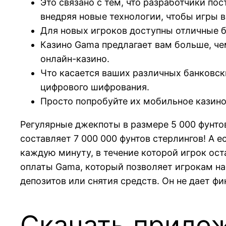
Это связано с тем, что разработчики по
внедряя новые технологии, чтобы игры в
Для новых игроков доступны отличные б
Казино Gama предлагает вам больше, ч
онлайн-казино.
Что касается ваших различных банковск
цифрового шифрования.
Просто попробуйте их мобильное казино
Регулярные джекпоты в размере 5 000 фунто
составляет 7 000 000 фунтов стерлингов! А е
каждую минуту, в течение которой игрок ост
оплаты Gama, который позволяет игрокам на
депозитов или снятия средств. Он не дает ф
Скачать прилож