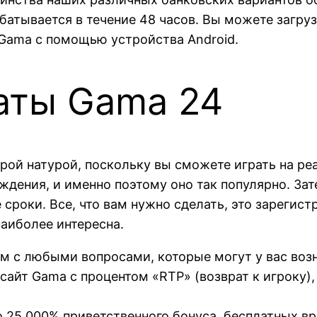
батывается в течение 48 часов. Вы можете загру
 Gama с помощью устройства Android.
аты Gama 24
орой натурой, поскольку вы сможете играть на ре
ждения, и именно поэтому оно так популярно. Зат
 сроки. Все, что вам нужно сделать, это зарегист
наиболее интересна.
м с любыми вопросами, которые могут у вас возн
сайт Gama с процентом «RTP» (возврат к игроку),
до 25 000% приветственного бонуса, бесплатных 