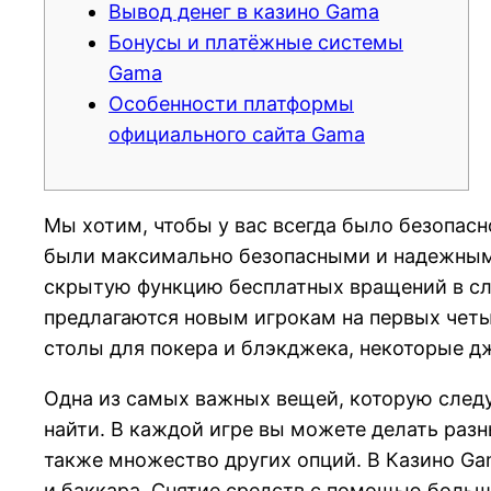
Вывод денег в казино Gama
Бонусы и платёжные системы
Gama
Особенности платформы
официального сайта Gama
Мы хотим, чтобы у вас всегда было безопасн
были максимально безопасными и надежными.
скрытую функцию бесплатных вращений в сл
предлагаются новым игрокам на первых четы
столы для покера и блэкджека, некоторые д
Одна из самых важных вещей, которую следуе
найти. В каждой игре вы можете делать разн
также множество других опций. В Казино Gam
и баккара. Снятие средств с помощью больш