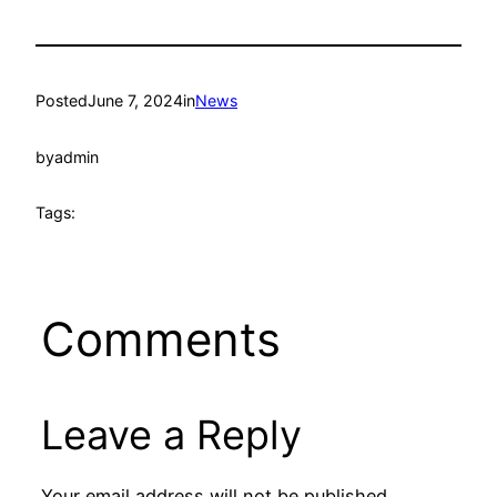
Posted
June 7, 2024
in
News
by
admin
Tags:
Comments
Leave a Reply
Your email address will not be published.