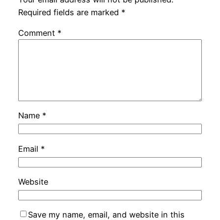
Required fields are marked
*
Comment
*
Name
*
Email
*
Website
Save my name, email, and website in this