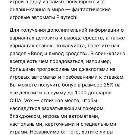
игрой в одну из самых популярных игр
онлайн-казино в мире — фантастические
игровые автоматы Playtech!
Для получения дополнительной информации о
вариантах депозита и вывода средств, а также
вариантах ставок, пожалуйста, посетите наш
раздел «Ввод и вывод средств». В спин-казино
всегда есть чем порадоваться, например,
большими прогрессивными джекпотами на
игровых автоматах и требованиями к ставкам.
Вы можете получить бонус в размере 25% на
все депозиты на сумму до 1000 долларов
США. Vox — отличное место, чтобы
насладиться захватывающим покером,
блэкджеком, игровыми автоматами,
настольными, карточными и специальными
играми. Независимо от того, хотите ли вы