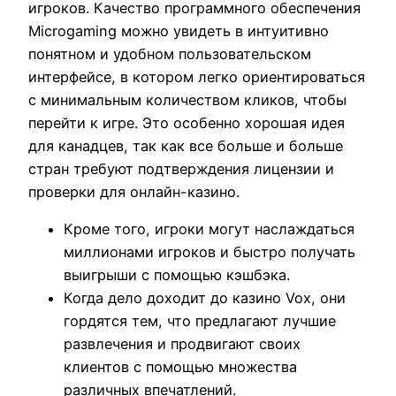
игроков. Качество программного обеспечения
Microgaming можно увидеть в интуитивно
понятном и удобном пользовательском
интерфейсе, в котором легко ориентироваться
с минимальным количеством кликов, чтобы
перейти к игре. Это особенно хорошая идея
для канадцев, так как все больше и больше
стран требуют подтверждения лицензии и
проверки для онлайн-казино.
Кроме того, игроки могут наслаждаться
миллионами игроков и быстро получать
выигрыши с помощью кэшбэка.
Когда дело доходит до казино Vox, они
гордятся тем, что предлагают лучшие
развлечения и продвигают своих
клиентов с помощью множества
различных впечатлений.