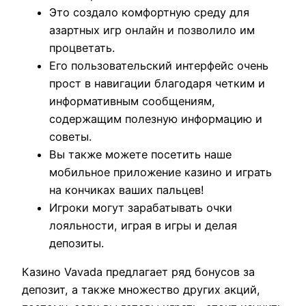
Это создало комфортную среду для
азартных игр онлайн и позволило им
процветать.
Его пользовательский интерфейс очень
прост в навигации благодаря четким и
информативным сообщениям,
содержащим полезную информацию и
советы.
Вы также можете посетить наше
мобильное приложение казино и играть
на кончиках ваших пальцев!
Игроки могут зарабатывать очки
лояльности, играя в игры и делая
депозиты.
Казино Vavada предлагает ряд бонусов за
депозит, а также множество других акций,