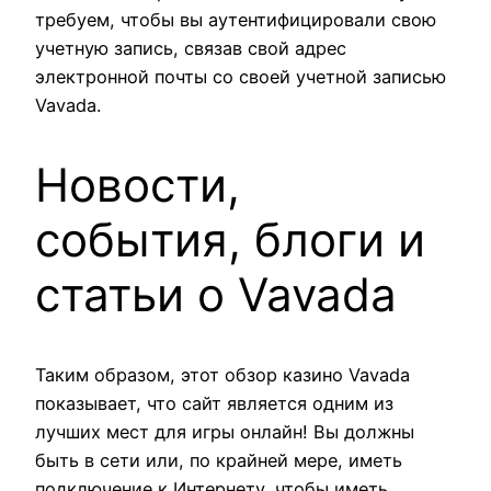
требуем, чтобы вы аутентифицировали свою
учетную запись, связав свой адрес
электронной почты со своей учетной записью
Vavada.
Новости,
события, блоги и
статьи о Vavada
Таким образом, этот обзор казино Vavada
показывает, что сайт является одним из
лучших мест для игры онлайн! Вы должны
быть в сети или, по крайней мере, иметь
подключение к Интернету, чтобы иметь