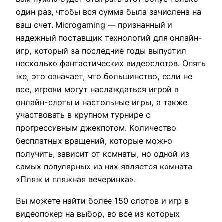
один раз, чтобы вся сумма была зачислена на
ваш счет. Microgaming — признанный и
надежный поставщик технологий для онлайн-
игр, который за последние годы выпустил
несколько фантастических видеослотов. Опять
же, это означает, что большинство, если не
все, игроки могут наслаждаться игрой в
онлайн-слоты и настольные игры, а также
участвовать в крупном турнире с
прогрессивным джекпотом. Количество
бесплатных вращений, которые можно
получить, зависит от комнаты, но одной из
самых популярных из них является комната
«Пляж и пляжная вечеринка».
Вы можете найти более 150 слотов и игр в
видеопокер на выбор, во все из которых