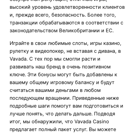
высокий уровень удовлетворенности клиентов
и, прежде всего, безопасность. Более того,
транзакции обрабатываются в соответствии с
законодательством Великобритании и ЕС.
Играйте в свои любимые слоты, игры казино,
рулетку и видеопокер, не вставая с дивана, в
Vavada. С тех пор мы смогли расти и
развивать наш бренд в очень позитивном
ключе. Эти бонусы могут быть добавлены к
вашему общему игровому балансу и будут
считаться вашими деньгами в любом
последующем вращении. Приведенные ниже
подробные шаги помогут вам подготовиться и
лучше понять, что делать дальше. Подводя
итог, мы обнаружили, что Vavada Casino
предлагает полный пакет услуг. Вы можете