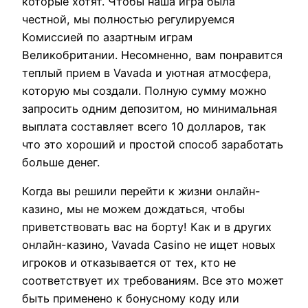
которые хотят. Чтобы наша игра была
честной, мы полностью регулируемся
Комиссией по азартным играм
Великобритании. Несомненно, вам понравится
теплый прием в Vavada и уютная атмосфера,
которую мы создали. Полную сумму можно
запросить одним депозитом, но минимальная
выплата составляет всего 10 долларов, так
что это хороший и простой способ заработать
больше денег.
Когда вы решили перейти к жизни онлайн-
казино, мы не можем дождаться, чтобы
приветствовать вас на борту! Как и в других
онлайн-казино, Vavada Casino не ищет новых
игроков и отказывается от тех, кто не
соответствует их требованиям. Все это может
быть применено к бонусному коду или