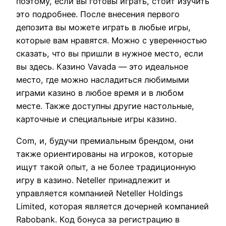
поэтому, если вы готовы играть, стоит изучить
это подробнее. После внесения первого
депозита вы можете играть в любые игры,
которые вам нравятся. Можно с уверенностью
сказать, что вы пришли в нужное место, если
вы здесь. Казино Vavada — это идеальное
место, где можно насладиться любимыми
играми казино в любое время и в любом
месте. Также доступны другие настольные,
карточные и специальные игры казино.
Com, и, будучи премиальным брендом, они
также ориентированы на игроков, которые
ищут такой опыт, а не более традиционную
игру в казино. Neteller принадлежит и
управляется компанией Neteller Holdings
Limited, которая является дочерней компанией
Rabobank. Код бонуса за регистрацию в