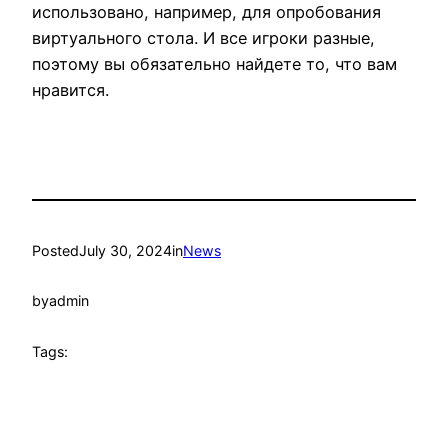
использовано, например, для опробования
виртуального стола. И все игроки разные,
поэтому вы обязательно найдете то, что вам
нравится.
Posted
July 30, 2024
in
News
by
admin
Tags: