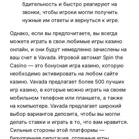
бдительность и быстро реагируют на
звонки, чтобы игроки могли получить
нужные им ответы и вернуться к игре.
Однако, если вы предпочитаете, вы всегда
можете играть в свои любимые игры казино
онлайн, и они будут немедленно зачислены на
ваш счет в Vavada. Игровой автомат Spin the
Casino — это бонусная игра казино, которую
необходимо активировать на любом сайте
казино. Vavada предлагает более 500 лучших
игр казино, в которые можно играть на своем
мобильном телефоне или планшете, а также
на компьютере. Vavada предлагает широкий
выбор вариантов депозита, чтобы вы могли
делать ставки и играть в то, что вам нравится.
Сильные стороны этой платформы —
безупречная репутация, отличные игры,