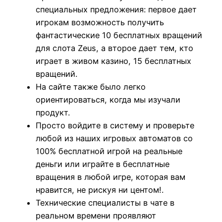
специальных предложения: первое дает
игрокам возможность получить
фантастические 10 бесплатных вращений
для слота Zeus, а второе дает тем, кто
играет в живом казино, 15 бесплатных
вращений.
На сайте также было легко
ориентироваться, когда мы изучали
продукт.
Просто войдите в систему и проверьте
любой из наших игровых автоматов со
100% бесплатной игрой на реальные
деньги или играйте в бесплатные
вращения в любой игре, которая вам
нравится, не рискуя ни центом!.
Технические специалисты в чате в
реальном времени проявляют