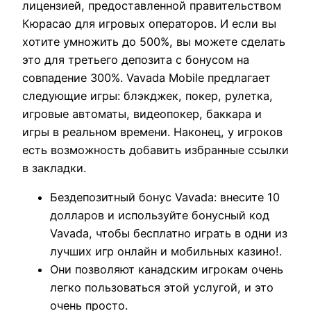
лицензией, предоставленной правительством
Кюрасао для игровых операторов. И если вы
хотите умножить до 500%, вы можете сделать
это для третьего депозита с бонусом на
совпадение 300%. Vavada Mobile предлагает
следующие игры: блэкджек, покер, рулетка,
игровые автоматы, видеопокер, баккара и
игры в реальном времени. Наконец, у игроков
есть возможность добавить избранные ссылки
в закладки.
Бездепозитный бонус Vavada: внесите 10
долларов и используйте бонусный код
Vavada, чтобы бесплатно играть в одни из
лучших игр онлайн и мобильных казино!.
Они позволяют канадским игрокам очень
легко пользоваться этой услугой, и это
очень просто.