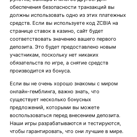
обеспечения безопасности транзакций вы
должны использовать одно из этих платежных
средств. Если вы используете код ZCBIA на
странице ставок в казино, сайт будет
соответствовать значению вашего первого
депозита. Это будет предоставлено новым
участникам, поскольку нет никаких
обязательств по игре, а снятие средств
производится из бонуса.
Если вы не очень хорошо знакомы с миром
онлайн-гемблинга, важно знать, что
существует несколько бонусных
предложений, которыми вы можете
воспользоваться перед внесением депозита.
Наши игры разрабатываются и тестируются,
чтобы гарантировать, что они лучшие в мире.