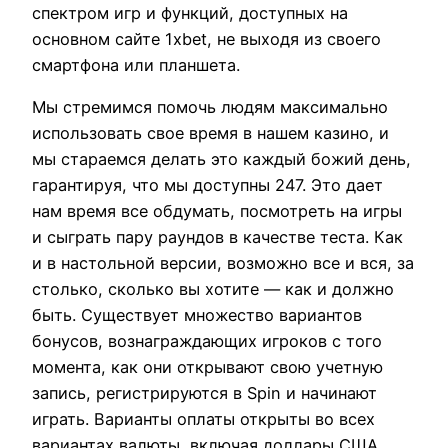
спектром игр и функций, доступных на
основном сайте 1xbet, не выходя из своего
смартфона или планшета.
Мы стремимся помочь людям максимально
использовать свое время в нашем казино, и
мы стараемся делать это каждый божий день,
гарантируя, что мы доступны 247. Это дает
нам время все обдумать, посмотреть на игры
и сыграть пару раундов в качестве теста. Как
и в настольной версии, возможно все и вся, за
столько, сколько вы хотите — как и должно
быть. Существует множество вариантов
бонусов, вознаграждающих игроков с того
момента, как они открывают свою учетную
запись, регистрируются в Spin и начинают
играть. Варианты оплаты открыты во всех
вариантах валюты, включая доллары США,