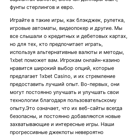
фунты стерлингов и евро.
Играйте в такие игры, как блэкджек, рулетка,
игровые автоматы, видеопокер и другие. Мы
все слышали о кредитных и дебетовых картах,
но для тех, кто предпочитает играть,
используя альтернативные валюты и методы,
1xbet поможет вам. Игрокам онлайн-казино
нравится широкий выбор опций, которые
предлагает 1xbet Casino, и их стремление
предоставить лучший опыт. Во-первых, они
могут постоянно улучшать и улучшать свои
технологии благодаря пользовательскому
опыту.Это означает, что их веб-сайты всегда
безопасны, и постоянно добавляются новые
захватывающие и интересные игры. Наши
прогрессивные джекпоты невероятно