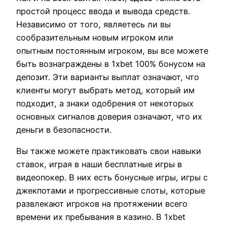
простой процесс ввода и вывода средств.
Независимо от того, являетесь ли вы
сообразительным новым игроком или
опытным постоянным игроком, вы все можете
быть вознаграждены в 1xbet 100% бонусом на
депозит. Эти варианты выплат означают, что
клиенты могут выбрать метод, который им
подходит, а знаки одобрения от некоторых
основных сигналов доверия означают, что их
деньги в безопасности.
Вы также можете практиковать свои навыки
ставок, играя в наши бесплатные игры в
видеопокер. В них есть бонусные игры, игры с
джекпотами и прогрессивные слоты, которые
развлекают игроков на протяжении всего
времени их пребывания в казино. В 1xbet