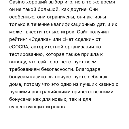
Casino хороший выбор игр, но в то же время
он не такой большой, как другие. Они
особенные, они ограничены, они активны
только в течение квалификационных дат, и их
может внести только игрок. Сайт получил
рейтинг «Сделка» или «Нет сделки» от
eCOGRA, авторитетной организации по
тестированию, которая также пришла к
выводу, что сайт соответствует всем
требованиям безопасности. Благодаря
бонусам казино вы почувствуете себя как
дома, потому что это одно из лучших казино с
лучшими австралийскими приветственными
бонусами как для новых, так и для
существующих игроков.