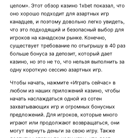
целом». Этот обзор казино 1xbet показал, что
оно хорошо подходит для азартных игр
канадцев, и поэтому довольно легко увидеть,
что это подходящий и безопасный выбор для
игроков на канадском рынке. Конечно,
существует требование по отыгрышу в 40 раз
больше бонуса за депозит, который дает
казино, но это не то, что нельзя выполнить за
одну короткую сессию азартных игр.
Чтобы начать, нажмите «Играть сейчас» в
любом из наших приложений казино, чтобы
начать наслаждаться одной из сотен
захватывающих игр и огромных бонусных
предложений. Для игроков, которые много
играют или продолжают возвращаться, они
могут вернуть деньги за свою игру. Также