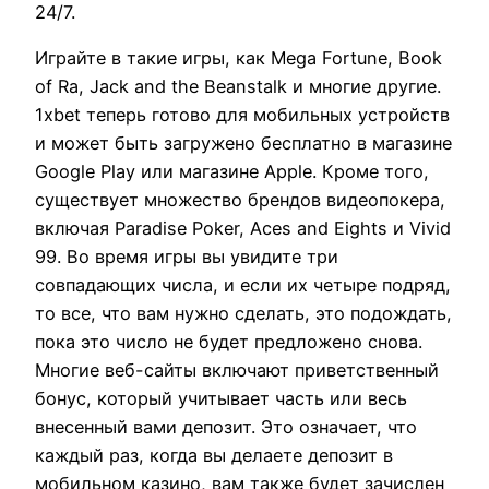
24/7.
Играйте в такие игры, как Mega Fortune, Book
of Ra, Jack and the Beanstalk и многие другие.
1xbet теперь готово для мобильных устройств
и может быть загружено бесплатно в магазине
Google Play или магазине Apple. Кроме того,
существует множество брендов видеопокера,
включая Paradise Poker, Aces and Eights и Vivid
99. Во время игры вы увидите три
совпадающих числа, и если их четыре подряд,
то все, что вам нужно сделать, это подождать,
пока это число не будет предложено снова.
Многие веб-сайты включают приветственный
бонус, который учитывает часть или весь
внесенный вами депозит. Это означает, что
каждый раз, когда вы делаете депозит в
мобильном казино, вам также будет зачислен