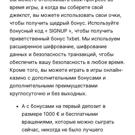
время игры, а когда вы соберете свой
джекпот, вы можете использовать свои очки,
чтобы получить щедрый бонус. Используйте
бонусный код « SIGNUP », чтобы получить
приветственный бонус 1xbet. Мы используем
расширенное шифрование, шифрование
данных и безопасность транзакций, чтобы
обеспечить вашу безопасность в любое время.
Кроме того, вы можете играть в игры онлайн-
казино с дополнительными бонусами и
дополнительными преимуществами
круглосуточно и без выходных.
А с бонусами на первый депозит в
размере 1000 € и бесплатными
вращениями, которые можно сыграть
сейчас, никогда не было лучшего