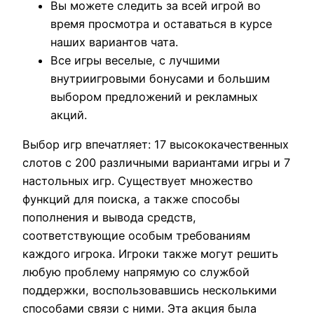
Вы можете следить за всей игрой во
время просмотра и оставаться в курсе
наших вариантов чата.
Все игры веселые, с лучшими
внутриигровыми бонусами и большим
выбором предложений и рекламных
акций.
Выбор игр впечатляет: 17 высококачественных
слотов с 200 различными вариантами игры и 7
настольных игр. Существует множество
функций для поиска, а также способы
пополнения и вывода средств,
соответствующие особым требованиям
каждого игрока. Игроки также могут решить
любую проблему напрямую со службой
поддержки, воспользовавшись несколькими
способами связи с ними. Эта акция была