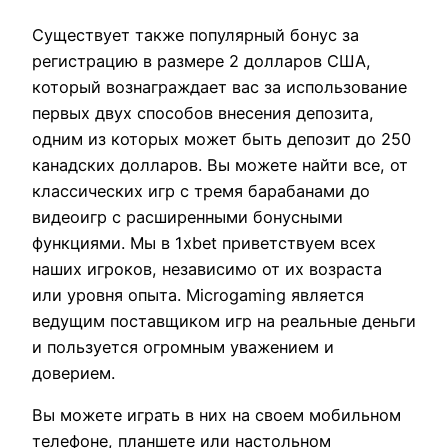
Существует также популярный бонус за
регистрацию в размере 2 долларов США,
который вознаграждает вас за использование
первых двух способов внесения депозита,
одним из которых может быть депозит до 250
канадских долларов. Вы можете найти все, от
классических игр с тремя барабанами до
видеоигр с расширенными бонусными
функциями. Мы в 1xbet приветствуем всех
наших игроков, независимо от их возраста
или уровня опыта. Microgaming является
ведущим поставщиком игр на реальные деньги
и пользуется огромным уважением и
доверием.
Вы можете играть в них на своем мобильном
телефоне, планшете или настольном