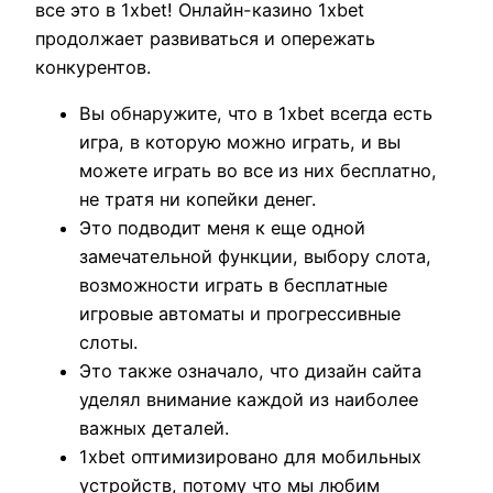
все это в 1xbet! Онлайн-казино 1xbet
продолжает развиваться и опережать
конкурентов.
Вы обнаружите, что в 1xbet всегда есть
игра, в которую можно играть, и вы
можете играть во все из них бесплатно,
не тратя ни копейки денег.
Это подводит меня к еще одной
замечательной функции, выбору слота,
возможности играть в бесплатные
игровые автоматы и прогрессивные
слоты.
Это также означало, что дизайн сайта
уделял внимание каждой из наиболее
важных деталей.
1xbet оптимизировано для мобильных
устройств, потому что мы любим