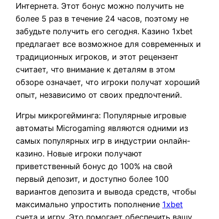
Интернета. Этот бонус можно получить не
более 5 раз в течение 24 часов, поэтому не
забудьте получить его сегодня. Казино 1xbet
предлагает все возможное для современных и
традиционных игроков, и этот рецензент
считает, что внимание к деталям в этом
обзоре означает, что игроки получат хороший
опыт, независимо от своих предпочтений.
Игры микрогейминга: Популярные игровые
автоматы Microgaming являются одними из
самых популярных игр в индустрии онлайн-
казино. Новые игроки получают
приветственный бонус до 100% на свой
первый депозит, и доступно более 100
вариантов депозита и вывода средств, чтобы
максимально упростить пополнение
1xbet
счета и игру. Это помогает обеспечить вашу