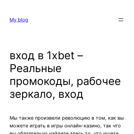
Skip
to
My blog
content
вход в 1xbet –
Реальные
промокоды, рабочее
зеркало, вход
Мы также произвели революцию в том, как вы
можете играть в игры онлайн-казино, так что
вы обязательно найдете здесь то, что ищете.