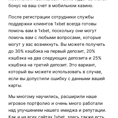
бонус на ваш счет в мобильном казино.
После регистрации сотрудники службы
поддержки клиентов 1xbet всегда готовы
помочь вам в 1xbet, поскольку они могут
помочь вам с любыми вопросами, которые
могут у вас возникнуть. Вы можете получить
до 30% кэшбэка на первый депозит, 20%
кэшбэка на два следующих депозита и 25%
кэшбэка на третий депозит. Это вариант,
который вы можете использовать в случае,
если вы допустили ошибку с данными вашей
карты.
Мы многому научились, расширили наше
игровое портфолио и очень много работали
над улучшением нашего имиджа и репутации.
Как и на всех сайтах 1xbet, здесь также есть