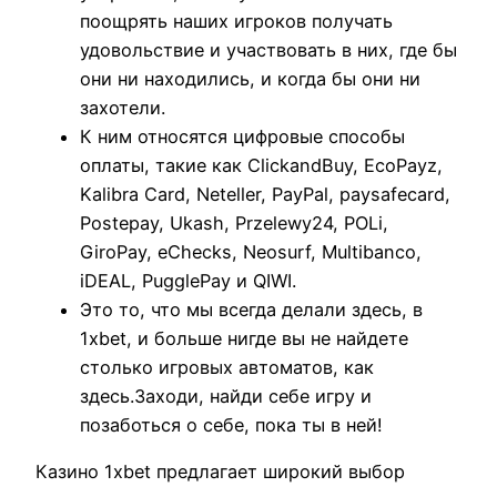
поощрять наших игроков получать
удовольствие и участвовать в них, где бы
они ни находились, и когда бы они ни
захотели.
К ним относятся цифровые способы
оплаты, такие как ClickandBuy, EcoPayz,
Kalibra Card, Neteller, PayPal, paysafecard,
Postepay, Ukash, Przelewy24, POLi,
GiroPay, eChecks, Neosurf, Multibanco,
iDEAL, PugglePay и QIWI.
Это то, что мы всегда делали здесь, в
1xbet, и больше нигде вы не найдете
столько игровых автоматов, как
здесь.Заходи, найди себе игру и
позаботься о себе, пока ты в ней!
Казино 1xbet предлагает широкий выбор