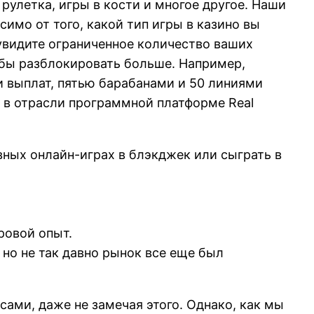
рулетка, игры в кости и многое другое. Наши
симо от того, какой тип игры в казино вы
 увидите ограниченное количество ваших
тобы разблокировать больше. Например,
 выплат, пятью барабанами и 50 линиями
й в отрасли программной платформе Real
вных онлайн-играх в блэкджек или сыграть в
ровой опыт.
но не так давно рынок все еще был
сами, даже не замечая этого. Однако, как мы