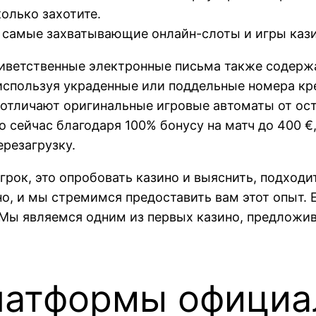
олько захотите.
 в самые захватывающие онлайн-слоты и игры кази
приветственные электронные письма также содер
спользуя украденные или поддельные номера кред
 отличают оригинальные игровые автоматы от ост
 сейчас благодаря 100% бонусу на матч до 400 €
резагрузку.
рок, это опробовать казино и выяснить, подходит 
о, и мы стремимся предоставить вам этот опыт. Е
 Мы являемся одним из первых казино, предложи
латформы официал