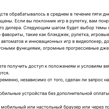
ств обрабатывалось в среднем в течение пяти дн
ищены. Если вы поклонник игр в рулетку, вам понр
го дилера. Следующим шагом будет выбор темы 
фавориты, такие как блэкджек, рулетка, игровые
автоматов и инновационных игр в видеопокер, до
сными функциями, огромные прогрессивные джекп
те получить доступ к положениям и условиям ве
ются.
еменно, независимо от того, сделан ли запрос на
обильные устройства без дополнительной оплаты
ез мобильный или настольный браузер или через 