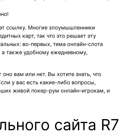
но!
жат ссылку. Многие злоумышленники
итных карт, так что это решает эту
альных: во-первых, тема онлайн-слота
, а также удобному ежедневному,
оно вам или нет. Вы хотите знать, что
сли у вас есть какие-либо вопросы,
вших живой покер-рум онлайн-игрокам, и
ьного сайта R7