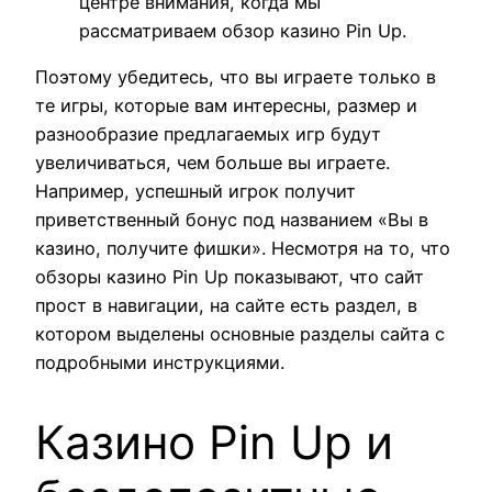
центре внимания, когда мы
рассматриваем обзор казино Pin Up.
Поэтому убедитесь, что вы играете только в
те игры, которые вам интересны, размер и
разнообразие предлагаемых игр будут
увеличиваться, чем больше вы играете.
Например, успешный игрок получит
приветственный бонус под названием «Вы в
казино, получите фишки». Несмотря на то, что
обзоры казино Pin Up показывают, что сайт
прост в навигации, на сайте есть раздел, в
котором выделены основные разделы сайта с
подробными инструкциями.
Казино Pin Up и