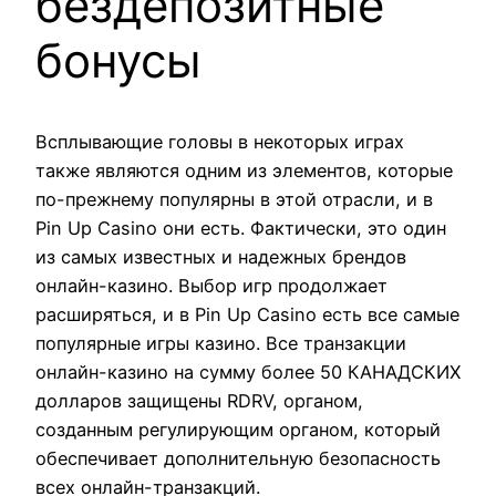
бездепозитные
бонусы
Всплывающие головы в некоторых играх
также являются одним из элементов, которые
по-прежнему популярны в этой отрасли, и в
Pin Up Casino они есть. Фактически, это один
из самых известных и надежных брендов
онлайн-казино. Выбор игр продолжает
расширяться, и в Pin Up Casino есть все самые
популярные игры казино. Все транзакции
онлайн-казино на сумму более 50 КАНАДСКИХ
долларов защищены RDRV, органом,
созданным регулирующим органом, который
обеспечивает дополнительную безопасность
всех онлайн-транзакций.