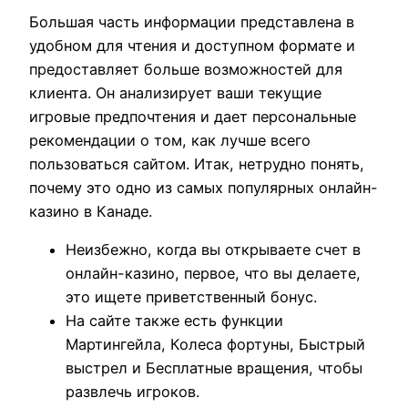
Большая часть информации представлена ​​в
удобном для чтения и доступном формате и
предоставляет больше возможностей для
клиента. Он анализирует ваши текущие
игровые предпочтения и дает персональные
рекомендации о том, как лучше всего
пользоваться сайтом. Итак, нетрудно понять,
почему это одно из самых популярных онлайн-
казино в Канаде.
Неизбежно, когда вы открываете счет в
онлайн-казино, первое, что вы делаете,
это ищете приветственный бонус.
На сайте также есть функции
Мартингейла, Колеса фортуны, Быстрый
выстрел и Бесплатные вращения, чтобы
развлечь игроков.