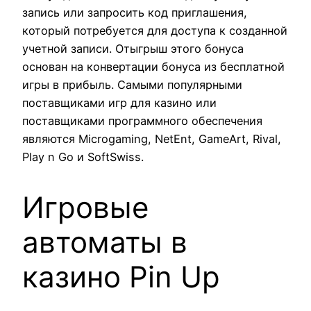
запись или запросить код приглашения,
который потребуется для доступа к созданной
учетной записи. Отыгрыш этого бонуса
основан на конвертации бонуса из бесплатной
игры в прибыль. Самыми популярными
поставщиками игр для казино или
поставщиками программного обеспечения
являются Microgaming, NetEnt, GameArt, Rival,
Play n Go и SoftSwiss.
Игровые
автоматы в
казино Pin Up