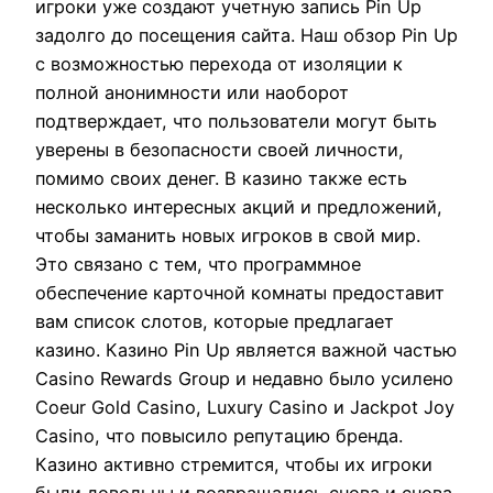
игроки уже создают учетную запись Pin Up
задолго до посещения сайта. Наш обзор Pin Up
с возможностью перехода от изоляции к
полной анонимности или наоборот
подтверждает, что пользователи могут быть
уверены в безопасности своей личности,
помимо своих денег. В казино также есть
несколько интересных акций и предложений,
чтобы заманить новых игроков в свой мир.
Это связано с тем, что программное
обеспечение карточной комнаты предоставит
вам список слотов, которые предлагает
казино. Казино Pin Up является важной частью
Casino Rewards Group и недавно было усилено
Coeur Gold Casino, Luxury Casino и Jackpot Joy
Casino, что повысило репутацию бренда.
Казино активно стремится, чтобы их игроки