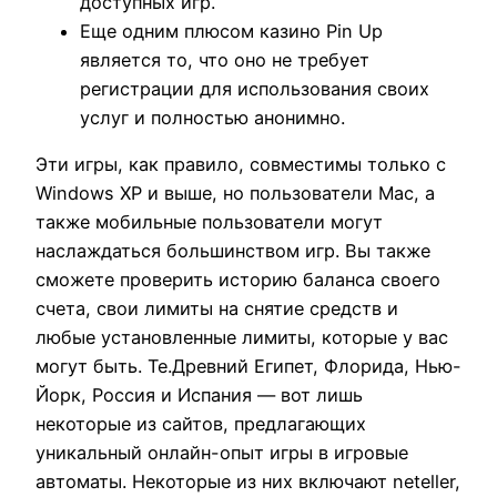
доступных игр.
Еще одним плюсом казино Pin Up
является то, что оно не требует
регистрации для использования своих
услуг и полностью анонимно.
Эти игры, как правило, совместимы только с
Windows XP и выше, но пользователи Mac, а
также мобильные пользователи могут
наслаждаться большинством игр. Вы также
сможете проверить историю баланса своего
счета, свои лимиты на снятие средств и
любые установленные лимиты, которые у вас
могут быть. Те.Древний Египет, Флорида, Нью-
Йорк, Россия и Испания — вот лишь
некоторые из сайтов, предлагающих
уникальный онлайн-опыт игры в игровые
автоматы. Некоторые из них включают neteller,