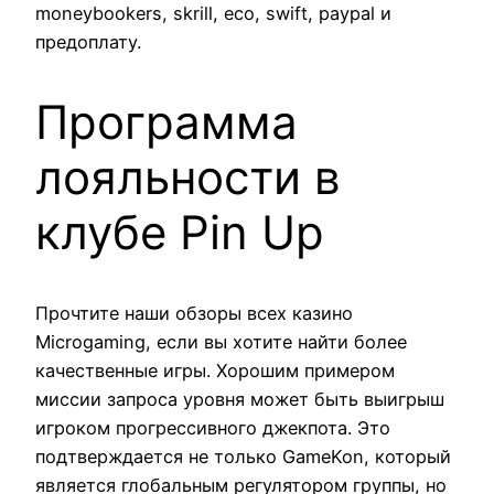
moneybookers, skrill, eco, swift, paypal и
предоплату.
Программа
лояльности в
клубе Pin Up
Прочтите наши обзоры всех казино
Microgaming, если вы хотите найти более
качественные игры. Хорошим примером
миссии запроса уровня может быть выигрыш
игроком прогрессивного джекпота. Это
подтверждается не только GameKon, который
является глобальным регулятором группы, но