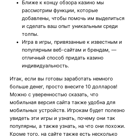
Ближе к концу обзора казино мы
рассмотрим функции, которые
добавлены, чтобы помочь им выделиться
и сделать ваш опыт уникальным среди
толпы.
Игра в игры, привязанные к известным и
популярным веб-сайтам и брендам, —
отличный способ придать казино
индивидуальность.
Итак, если вы готовы заработать немного
больше денег, просто внесите 10 долларов!
Можно с уверенностью сказать, что
мобильная версия сайта также удобна для
мобильных устройств. Игрокам будет полезно
увидеть эти игры и узнать, почему они так
популярны, а также узнать, на что они похожи.
Кроме того, на сайте также есть несколько