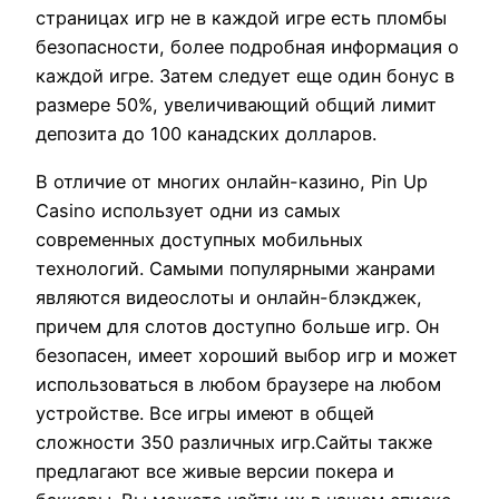
страницах игр не в каждой игре есть пломбы
безопасности, более подробная информация о
каждой игре. Затем следует еще один бонус в
размере 50%, увеличивающий общий лимит
депозита до 100 канадских долларов.
В отличие от многих онлайн-казино, Pin Up
Casino использует одни из самых
современных доступных мобильных
технологий. Самыми популярными жанрами
являются видеослоты и онлайн-блэкджек,
причем для слотов доступно больше игр. Он
безопасен, имеет хороший выбор игр и может
использоваться в любом браузере на любом
устройстве. Все игры имеют в общей
сложности 350 различных игр.Сайты также
предлагают все живые версии покера и