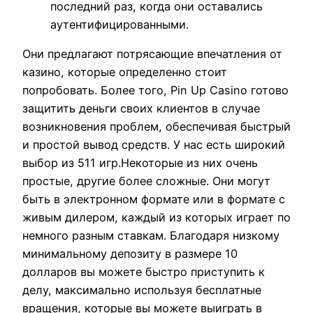
последний раз, когда они оставались
аутентифицированными.
Они предлагают потрясающие впечатления от
казино, которые определенно стоит
попробовать. Более того, Pin Up Casino готово
защитить деньги своих клиентов в случае
возникновения проблем, обеспечивая быстрый
и простой вывод средств. У нас есть широкий
выбор из 511 игр.Некоторые из них очень
простые, другие более сложные. Они могут
быть в электронном формате или в формате с
живым дилером, каждый из которых играет по
немного разным ставкам. Благодаря низкому
минимальному депозиту в размере 10
долларов вы можете быстро приступить к
делу, максимально используя бесплатные
вращения, которые вы можете выиграть в