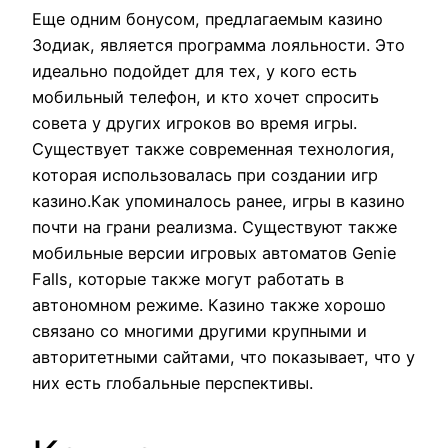
Еще одним бонусом, предлагаемым казино
Зодиак, является программа лояльности. Это
идеально подойдет для тех, у кого есть
мобильный телефон, и кто хочет спросить
совета у других игроков во время игры.
Существует также современная технология,
которая использовалась при создании игр
казино.Как упоминалось ранее, игры в казино
почти на грани реализма. Существуют также
мобильные версии игровых автоматов Genie
Falls, которые также могут работать в
автономном режиме. Казино также хорошо
связано со многими другими крупными и
авторитетными сайтами, что показывает, что у
них есть глобальные перспективы.