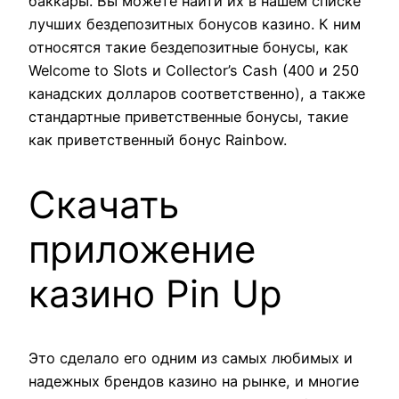
баккары. Вы можете найти их в нашем списке
лучших бездепозитных бонусов казино. К ним
относятся такие бездепозитные бонусы, как
Welcome to Slots и Collector’s Cash (400 и 250
канадских долларов соответственно), а также
стандартные приветственные бонусы, такие
как приветственный бонус Rainbow.
Скачать
приложение
казино Pin Up
Это сделало его одним из самых любимых и
надежных брендов казино на рынке, и многие