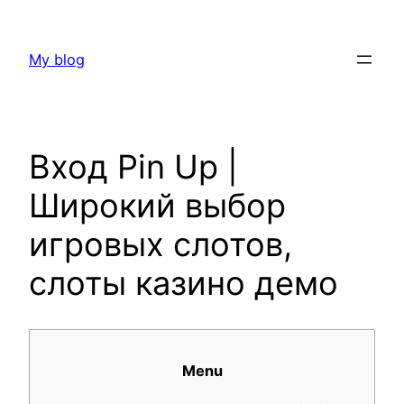
Skip
to
My blog
content
Вход Pin Up |
Широкий выбор
игровых слотов,
слоты казино демо
Menu