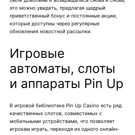
были довольны и возвращались снова и снова,
это можно увидеть, предлагая щедрый
приветственный бонус и постоянные акции,
которые доступны через регулярные
обновления новостной рассылки.
Игровые
автоматы, слоты
и аппараты Pin Up
В игровой библиотеке Pin Up Casino есть ряд
качественных слотов, совместимых с
мобильными устройствами, что позволяет
игрокам играть, переходя из одного онлайн-