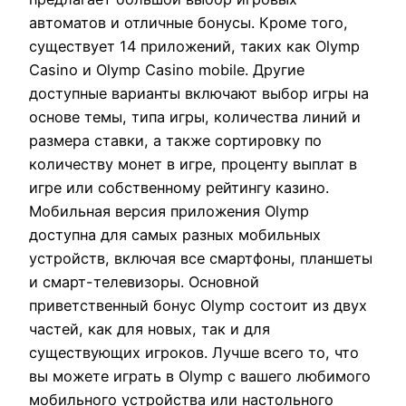
автоматов и отличные бонусы. Кроме того,
существует 14 приложений, таких как Olymp
Casino и Olymp Casino mobile. Другие
доступные варианты включают выбор игры на
основе темы, типа игры, количества линий и
размера ставки, а также сортировку по
количеству монет в игре, проценту выплат в
игре или собственному рейтингу казино.
Мобильная версия приложения Olymp
доступна для самых разных мобильных
устройств, включая все смартфоны, планшеты
и смарт-телевизоры. Основной
приветственный бонус Olymp состоит из двух
частей, как для новых, так и для
существующих игроков. Лучше всего то, что
вы можете играть в Olymp с вашего любимого
мобильного устройства или настольного