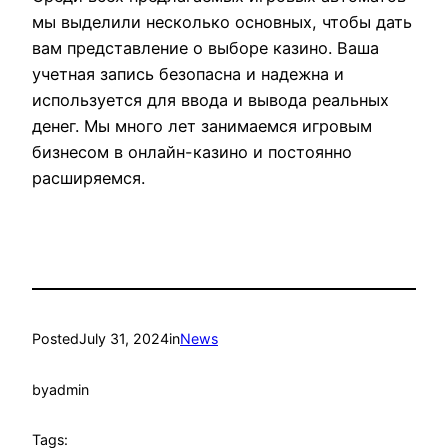
мы выделили несколько основных, чтобы дать
вам представление о выборе казино. Ваша
учетная запись безопасна и надежна и
используется для ввода и вывода реальных
денег. Мы много лет занимаемся игровым
бизнесом в онлайн-казино и постоянно
расширяемся.
Posted
July 31, 2024
in
News
by
admin
Tags: