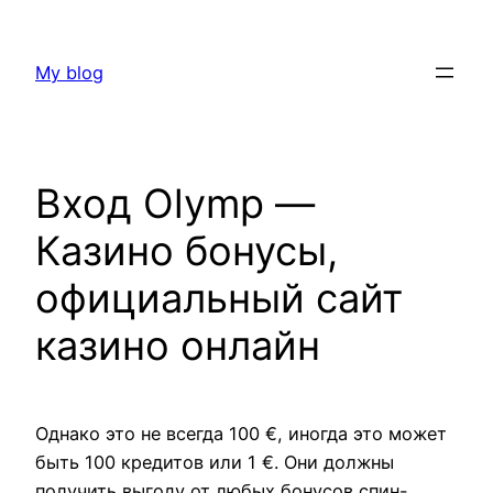
Skip
to
My blog
content
Вход Olymp —
Казино бонусы,
официальный сайт
казино онлайн
Однако это не всегда 100 €, иногда это может
быть 100 кредитов или 1 €. Они должны
получить выгоду от любых бонусов спин-