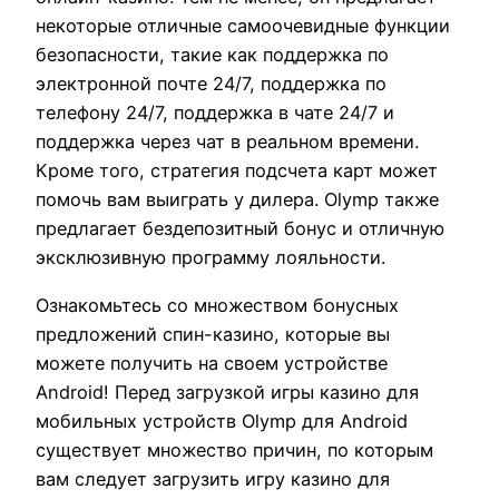
некоторые отличные самоочевидные функции
безопасности, такие как поддержка по
электронной почте 24/7, поддержка по
телефону 24/7, поддержка в чате 24/7 и
поддержка через чат в реальном времени.
Кроме того, стратегия подсчета карт может
помочь вам выиграть у дилера. Olymp также
предлагает бездепозитный бонус и отличную
эксклюзивную программу лояльности.
Ознакомьтесь со множеством бонусных
предложений спин-казино, которые вы
можете получить на своем устройстве
Android! Перед загрузкой игры казино для
мобильных устройств Olymp для Android
существует множество причин, по которым
вам следует загрузить игру казино для