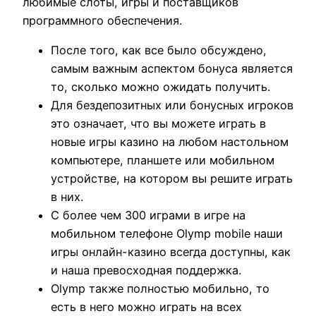
любимые слоты, игры и поставщиков
программного обеспечения.
После того, как все было обсуждено,
самым важным аспектом бонуса является
то, сколько можно ожидать получить.
Для бездепозитных или бонусных игроков
это означает, что вы можете играть в
новые игры казино на любом настольном
компьютере, планшете или мобильном
устройстве, на котором вы решите играть
в них.
С более чем 300 играми в игре на
мобильном телефоне Olymp mobile наши
игры онлайн-казино всегда доступны, как
и наша превосходная поддержка.
Olymp также полностью мобильно, то
есть в него можно играть на всех