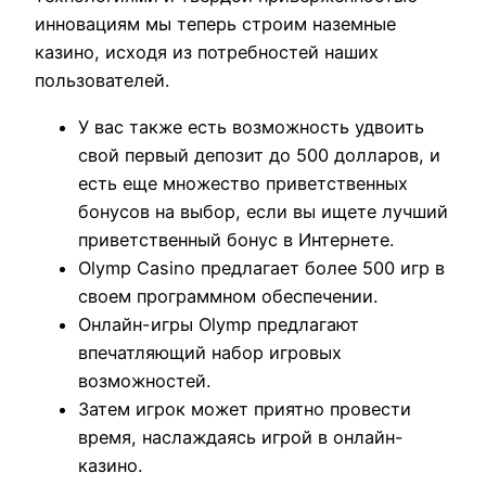
инновациям мы теперь строим наземные
казино, исходя из потребностей наших
пользователей.
У вас также есть возможность удвоить
свой первый депозит до 500 долларов, и
есть еще множество приветственных
бонусов на выбор, если вы ищете лучший
приветственный бонус в Интернете.
Olymp Casino предлагает более 500 игр в
своем программном обеспечении.
Онлайн-игры Olymp предлагают
впечатляющий набор игровых
возможностей.
Затем игрок может приятно провести
время, наслаждаясь игрой в онлайн-
казино.