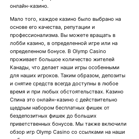
онлайн-казино.
Мало того, каждое казино было выбрано на
основе его качества, репутации и
профессионализма. Вы можете вращать в
лобби казино, в определенной игре или на
определенном бонусе. В Olymp Casino
проживает большое количество жителей
Канады, что делает наши игры особенными
для наших игроков. Таким образом, депозиты
и снятие средств всегда доступны в любое
время и при любых обстоятельствах. Казино
Спина это онлайн-казино с действительно
щедрым набором бесплатных фишек от
бездепозитных фишек до больших
приветственных бонусов. Мы также включили
обзор игр Olymp Casino со ссылками на наши