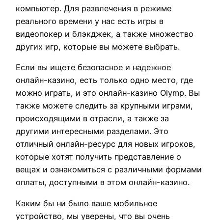
компьютер. Для развлечения в режиме
реального времени у нас есть игры в
видеопокер и блэкджек, а также множество
других игр, которые вы можете выбрать.
Если вы ищете безопасное и надежное
онлайн-казино, есть только одно место, где
можно играть, и это онлайн-казино Olymp. Вы
также можете следить за крупными играми,
происходящими в отрасли, а также за
другими интересными разделами. Это
отличный онлайн-ресурс для новых игроков,
которые хотят получить представление о
вещах и ознакомиться с различными формами
оплаты, доступными в этом онлайн-казино.
Каким бы ни было ваше мобильное
устройство, мы уверены, что вы очень