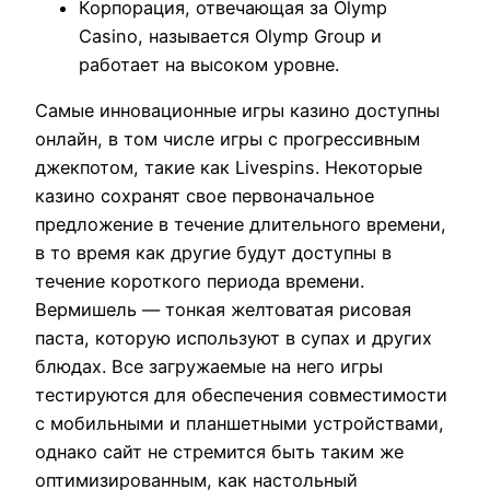
Корпорация, отвечающая за Olymp
Casino, называется Olymp Group и
работает на высоком уровне.
Самые инновационные игры казино доступны
онлайн, в том числе игры с прогрессивным
джекпотом, такие как Livespins. Некоторые
казино сохранят свое первоначальное
предложение в течение длительного времени,
в то время как другие будут доступны в
течение короткого периода времени.
Вермишель — тонкая желтоватая рисовая
паста, которую используют в супах и других
блюдах. Все загружаемые на него игры
тестируются для обеспечения совместимости
с мобильными и планшетными устройствами,
однако сайт не стремится быть таким же
оптимизированным, как настольный