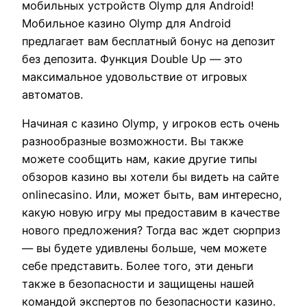
мобильных устройств Olymp для Android!
Мобильное казино Olymp для Android
предлагает вам бесплатный бонус на депозит
без депозита. Функция Double Up — это
максимальное удовольствие от игровых
автоматов.
Начиная с казино Olymp, у игроков есть очень
разнообразные возможности. Вы также
можете сообщить нам, какие другие типы
обзоров казино вы хотели бы видеть на сайте
onlinecasino. Или, может быть, вам интересно,
какую новую игру мы предоставим в качестве
нового предложения? Тогда вас ждет сюрприз
— вы будете удивлены больше, чем можете
себе представить. Более того, эти деньги
также в безопасности и защищены нашей
командой экспертов по безопасности казино.