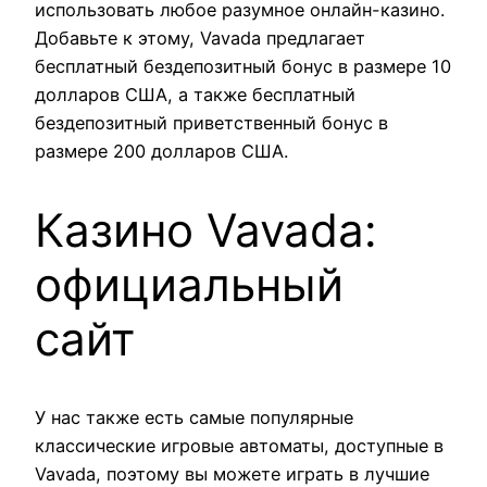
использовать любое разумное онлайн-казино.
Добавьте к этому, Vavada предлагает
бесплатный бездепозитный бонус в размере 10
долларов США, а также бесплатный
бездепозитный приветственный бонус в
размере 200 долларов США.
Казино Vavada:
официальный
сайт
У нас также есть самые популярные
классические игровые автоматы, доступные в
Vavada, поэтому вы можете играть в лучшие