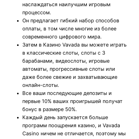
наслаждаться наилучшим игровым
процессом.
Он предлагает гибкий набор способов
оплаты, в том числе многие из более
современного цифрового мира.
Затем в Казино Vavada вы можете играть
в классические слоты, слоты с 3
барабанами, видеослоты, игровые
автоматы, прогрессивные слоты или
даже более свежие и захватывающие
онлайн-слоты.
Все ваши последующие депозиты и
первые 10% ваших проигрышей получат
бонус в размере 50%.
Каждый день запускается больше
программ поощрения казино, и Vavada
Casino ничем не отличается, поэтому мы