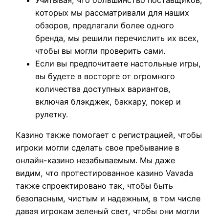
которых мы рассматривали для наших
обзоров, предлагали более одного
бренда, мы решили перечислить их всех,
чтобы вы могли проверить сами.
Если вы предпочитаете настольные игры,
вы будете в восторге от огромного
количества доступных вариантов,
включая блэкджек, баккару, покер и
рулетку.
Казино также помогает с регистрацией, чтобы
игроки могли сделать свое пребывание в
онлайн-казино незабываемым. Мы даже
видим, что протестированное казино Vavada
также спроектировано так, чтобы быть
безопасным, чистым и надежным, в том числе
давая игрокам зеленый свет, чтобы они могли