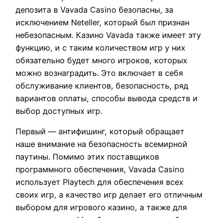
депозита в Vavada Casino безопасны, за
исключением Neteller, который был признан
небезопасным. Казино Vavada также имеет эту
функцию, и с таким количеством игр у них
обязательно будет много игроков, которых
можно вознаградить. Это включает в себя
обслуживание клиентов, безопасность, ряд
вариантов оплаты, способы вывода средств и
выбор доступных игр.
Первый — антифишинг, который обращает
наше внимание на безопасность всемирной
паутины. Помимо этих поставщиков
программного обеспечения, Vavada Casino
использует Playtech для обеспечения всех
своих игр, а качество игр делает его отличным
выбором для игрового казино, а также для