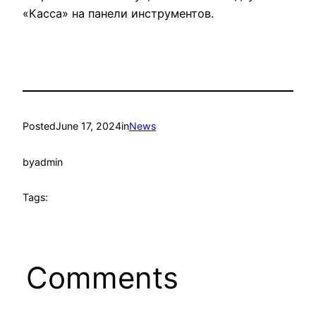
«Касса» на панели инструментов.
Posted
June 17, 2024
in
News
by
admin
Tags:
Comments