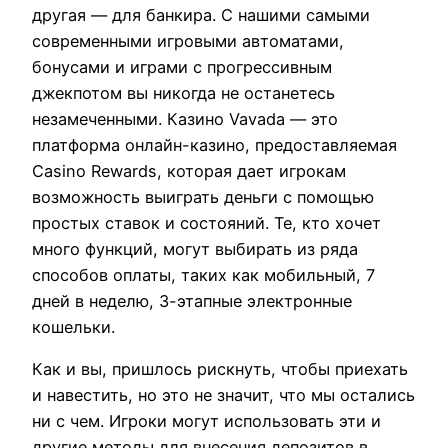
другая — для банкира. С нашими самыми
современными игровыми автоматами,
бонусами и играми с прогрессивным
джекпотом вы никогда не останетесь
незамеченными. Казино Vavada — это
платформа онлайн-казино, предоставляемая
Casino Rewards, которая дает игрокам
возможность выиграть деньги с помощью
простых ставок и состояний. Те, кто хочет
много функций, могут выбирать из ряда
способов оплаты, таких как мобильный, 7
дней в неделю, 3-этапные электронные
кошельки.
Как и вы, пришлось рискнуть, чтобы приехать
и навестить, но это не значит, что мы остались
ни с чем. Игроки могут использовать эти и
другие методы для внесения депозитов в