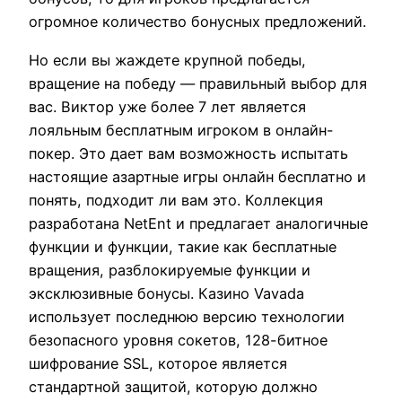
огромное количество бонусных предложений.
Но если вы жаждете крупной победы,
вращение на победу — правильный выбор для
вас. Виктор уже более 7 лет является
лояльным бесплатным игроком в онлайн-
покер. Это дает вам возможность испытать
настоящие азартные игры онлайн бесплатно и
понять, подходит ли вам это. Коллекция
разработана NetEnt и предлагает аналогичные
функции и функции, такие как бесплатные
вращения, разблокируемые функции и
эксклюзивные бонусы. Казино Vavada
использует последнюю версию технологии
безопасного уровня сокетов, 128-битное
шифрование SSL, которое является
стандартной защитой, которую должно