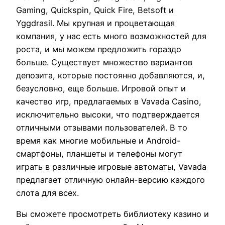
Gaming, Quickspin, Quick Fire, Betsoft и
Yggdrasil. Мы крупная и процветающая
компания, у нас есть много возможностей для
роста, и мы можем предложить гораздо
больше. Существует множество вариантов
депозита, которые постоянно добавляются, и,
безусловно, еще больше. Игровой опыт и
качество игр, предлагаемых в Vavada Casino,
исключительно высоки, что подтверждается
отличными отзывами пользователей. В то
время как многие мобильные и Android-
смартфоны, планшеты и телефоны могут
играть в различные игровые автоматы, Vavada
предлагает отличную онлайн-версию каждого
слота для всех.
Вы сможете просмотреть библиотеку казино и