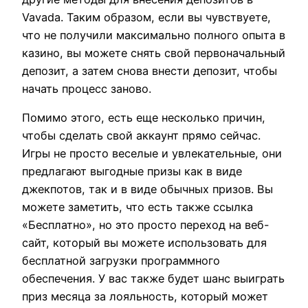
Vavada. Таким образом, если вы чувствуете,
что не получили максимально полного опыта в
казино, вы можете снять свой первоначальный
депозит, а затем снова внести депозит, чтобы
начать процесс заново.
Помимо этого, есть еще несколько причин,
чтобы сделать свой аккаунт прямо сейчас.
Игры не просто веселые и увлекательные, они
предлагают выгодные призы как в виде
джекпотов, так и в виде обычных призов. Вы
можете заметить, что есть также ссылка
«Бесплатно», но это просто переход на веб-
сайт, который вы можете использовать для
бесплатной загрузки программного
обеспечения. У вас также будет шанс выиграть
приз месяца за лояльность, который может