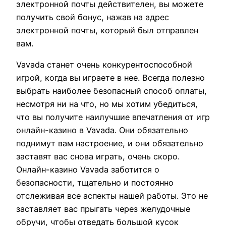
электронной почты действителен, вы можете
получить свой бонус, нажав на адрес
электронной почты, который был отправлен
вам.
Vavada станет очень конкурентоспособной
игрой, когда вы играете в нее. Всегда полезно
выбрать наиболее безопасный способ оплаты,
несмотря ни на что, но мы хотим убедиться,
что вы получите наилучшие впечатления от игр
онлайн-казино в Vavada. Они обязательно
поднимут вам настроение, и они обязательно
заставят вас снова играть, очень скоро.
Онлайн-казино Vavada заботится о
безопасности, тщательно и постоянно
отслеживая все аспекты нашей работы. Это не
заставляет вас прыгать через желудочные
обручи, чтобы отведать большой кусок