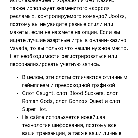
использованием и хорошо ли оно. Казино
также использует знаменитого «короля
рекламы», контролируемого командой Joolza,
поэтому вы не увидите разные стили или
макеты, если не нажмете на опции. Если вы
ищете лучшие азартные игры в онлайн-казино
Vavada, то вы только что нашли нужное место.
Нет необходимости регистрироваться или
персонализировать учетную запись.
В целом, эти слоты отличаются отличным
геймплеем и превосходной графикой.
Слот Caught, слот Blood Suckers, слот
Roman Gods, слот Gonzo’s Quest и слот
Super Hot.
На сайте используется новейшая
технология шифрования, поэтому все
ваши транзакции, а также ваши личные