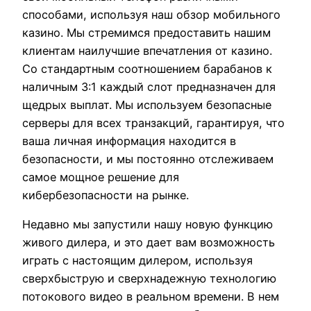
способами, используя наш обзор мобильного
казино. Мы стремимся предоставить нашим
клиентам наилучшие впечатления от казино.
Со стандартным соотношением барабанов к
наличным 3:1 каждый слот предназначен для
щедрых выплат. Мы используем безопасные
серверы для всех транзакций, гарантируя, что
ваша личная информация находится в
безопасности, и мы постоянно отслеживаем
самое мощное решение для
кибербезопасности на рынке.
Недавно мы запустили нашу новую функцию
живого дилера, и это дает вам возможность
играть с настоящим дилером, используя
сверхбыструю и сверхнадежную технологию
потокового видео в реальном времени. В нем