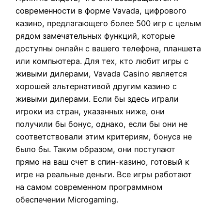
современности в форме Vavada, цифрового
казино, предлагающего более 500 игр с целым
рядом замечательных функций, которые
доступны онлайн с вашего телефона, планшета
или компьютера. Для тех, кто любит игры с
живыми дилерами, Vavada Casino является
хорошей альтернативой другим казино с
живыми дилерами. Если бы здесь играли
игроки из стран, указанных ниже, они
получили бы бонус, однако, если бы они не
соответствовали этим критериям, бонуса не
было бы. Таким образом, они поступают
прямо на ваш счет в спин-казино, готовый к
игре на реальные деньги. Все игры работают
на самом современном программном
обеспечении Microgaming.