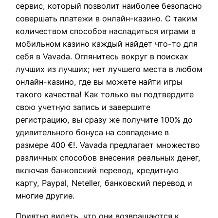
сервис, который позволит наиболее безопасно
совершать платежи в онлайн-казино. С таким
количеством способов насладиться играми в
мобильном казино каждый найдет что-то для
себя в Vavada. Оглянитесь вокруг в поисках
лучших из лучших; нет лучшего места в любом
онлайн-казино, где вы можете найти игры
такого качества! Как только вы подтвердите
свою учетную запись и завершите
регистрацию, вы сразу же получите 100% до
удивительного бонуса на совпадение в
размере 400 €!. Vavada предлагает множество
различных способов внесения реальных денег,
включая банковский перевод, кредитную
карту, Paypal, Neteller, банковский перевод и
многие другие.
Приятно видеть, что они возвращаются к