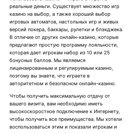
реальные деньги. Существует множество игр
казино на выбор, а также хороший выбор
игровых автоматов, настольных игр и живых
версий покера, баккары, рулетки и блэкджека.
В отличие от других онлайн-казино, которые
предлагают простую программу лояльности,
которая дает игрокам набор из 10 или 25
бонусных баллов. Мы являемся
лицензированным и регулируемым казино,
поэтому вы знаете, что играете в
авторитетном и безопасном онлайн-казино.
Чтобы получить максимальную отдачу от
вашего визита, вам необходимо иметь
высокоскоростное подключение к Интернету,
чтобы получить все преимущества. Мы хотели
воспользоваться этим и показали игрокам и