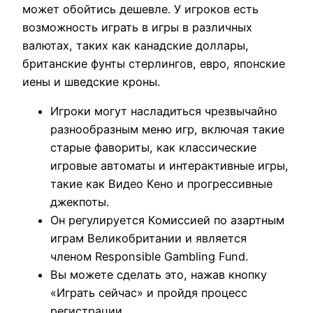
может обойтись дешевле. У игроков есть
возможность играть в игры в различных
валютах, таких как канадские доллары,
британские фунты стерлингов, евро, японские
иены и шведские кроны.
Игроки могут насладиться чрезвычайно
разнообразным меню игр, включая такие
старые фавориты, как классические
игровые автоматы и интерактивные игры,
такие как Видео Кено и прогрессивные
джекпоты.
Он регулируется Комиссией по азартным
играм Великобритании и является
членом Responsible Gambling Fund.
Вы можете сделать это, нажав кнопку
«Играть сейчас» и пройдя процесс
регистрации.