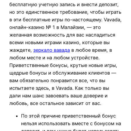
бесплатную учетную запись и внести депозит,
но это единственное требование, чтобы играть
в эти бесплатные игры по-настоящему. Vavada,
онлайн-казино № 1 в Малайзии, — это
желанная возможность для вас насладиться
всеми новыми играми казино, которые вы
жаждете,
зеркало вавада
в любое время, в
любом месте и на любом устройстве.
Приветственные бонусы, крутые новые игры,
щедрые бонусы и обслуживание клиентов —
вам обязательно понравится все, что вы
испытаете здесь, в Vavada. Как только вы
дали нам шанс завоевать ваше доверие и
любовь, все остальное зависит от вас.
По этой причине приветственный бонус
нельзя использовать вместе с бонусом на
депозит, и вам нужно будет использовать