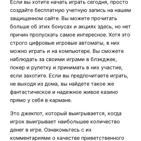
Если вы хотите начать играть сегодня, просто
создайте бесплатную учетную запись на нашем
защищенном сайте. Вы можете прочитать
больше об этих бонусах и акциях здесь, но нет
причин пропускать самое интересное. Хотя это
строго цифровые игровые автоматы, в них
можно играть и на компьютере. Вы сможете
наблюдать за своими играми в блэкджек,
покер и рулетку и принимать в них участие,
если захотите. Если вы предпочитаете играть,
не выходя из дома, вы найдете такое же
фантастическое и надежное живое казино
прямо у себя в кармане.
Это джекпот, который выигрывается, когда
игрок выигрывает наибольшее количество
денег в игре. Ознакомьтесь с их
комментариями о качестве приветственного