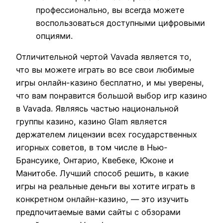
профессионально, вы всегда можете
воспользоваться доступными цифровыми
опциями.
Отличительной чертой Vavada является то,
что вы можете играть во все свои любимые
игры онлайн-казино бесплатно, и мы уверены,
что вам понравится большой выбор игр казино
в Vavada. Являясь частью национальной
группы казино, казино Glam является
держателем лицензии всех государственных
игорных советов, в том числе в Нью-
Брансуике, Онтарио, Квебеке, Юконе и
Манитобе. Лучший способ решить, в какие
игры на реальные деньги вы хотите играть в
конкретном онлайн-казино, — это изучить
предпочитаемые вами сайты с обзорами