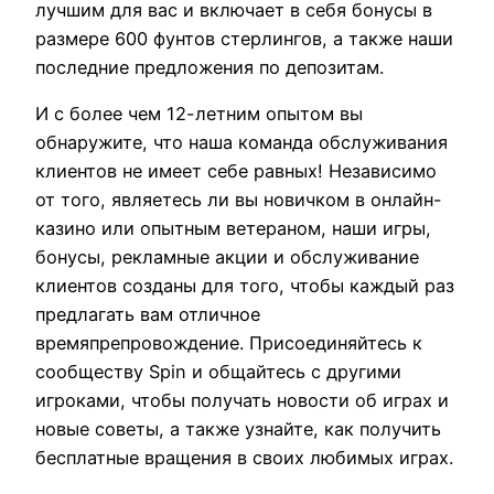
лучшим для вас и включает в себя бонусы в
размере 600 фунтов стерлингов, а также наши
последние предложения по депозитам.
И с более чем 12-летним опытом вы
обнаружите, что наша команда обслуживания
клиентов не имеет себе равных! Независимо
от того, являетесь ли вы новичком в онлайн-
казино или опытным ветераном, наши игры,
бонусы, рекламные акции и обслуживание
клиентов созданы для того, чтобы каждый раз
предлагать вам отличное
времяпрепровождение. Присоединяйтесь к
сообществу Spin и общайтесь с другими
игроками, чтобы получать новости об играх и
новые советы, а также узнайте, как получить
бесплатные вращения в своих любимых играх.