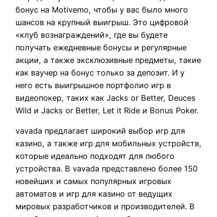
бонус на Motivemo, чтобы у вас было много
шансов на крупный выигрыш. Это цифровой
«клуб вознаграждений», где вы будете
получать ежедневные бонусы и регулярные
акции, а также эксклюзивные предметы, такие
как ваучер на бонус только за депозит. И у
него есть выигрышное портфолио игр в
видеопокер, таких как Jacks or Better, Deuces
Wild и Jacks or Better, Let it Ride и Bonus Poker.
vavada предлагает широкий выбор игр для
казино, а также игр для мобильных устройств,
которые идеально подходят для любого
устройства. В vavada представлено более 150
новейших и самых популярных игровых
автоматов и игр для казино от ведущих
мировых разработчиков и производителей. В