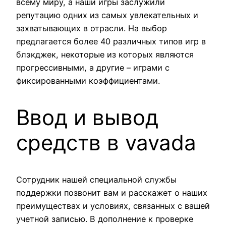
всему миру, а наши игры заслужили
репутацию одних из самых увлекательных и
захватывающих в отрасли. На выбор
предлагается более 40 различных типов игр в
блэкджек, некоторые из которых являются
прогрессивными, а другие – играми с
фиксированными коэффициентами.
Ввод и вывод
средств в vavada
Сотрудник нашей специальной службы
поддержки позвонит вам и расскажет о наших
преимуществах и условиях, связанных с вашей
учетной записью. В дополнение к проверке