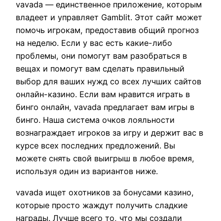
vavada — единственное приложение, которым
владеет и управляет Gamblit. Этот сайт может
помочь игрокам, предоставив общий прогноз
на неделю. Если у вас есть какие-либо
проблемы, они помогут вам разобраться в
вещах и помогут вам сделать правильный
выбор для ваших нужд со всех лучших сайтов
онлайн-казино. Если вам нравится играть в
бинго онлайн, vavada предлагает вам игры в
бинго. Наша система очков лояльности
вознаграждает игроков за игру и держит вас в
курсе всех последних предложений. Вы
можете снять свой выигрыш в любое время,
используя один из вариантов ниже.
vavada ищет охотников за бонусами казино,
которые просто жаждут получить сладкие
награды. Лучше всего то, что мы создали