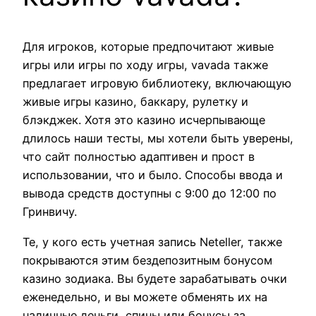
Для игроков, которые предпочитают живые
игры или игры по ходу игры, vavada также
предлагает игровую библиотеку, включающую
живые игры казино, баккару, рулетку и
блэкджек. Хотя это казино исчерпывающе
длилось наши тесты, мы хотели быть уверены,
что сайт полностью адаптивен и прост в
использовании, что и было. Способы ввода и
вывода средств доступны с 9:00 до 12:00 по
Гринвичу.
Те, у кого есть учетная запись Neteller, также
покрываются этим бездепозитным бонусом
казино зодиака. Вы будете зарабатывать очки
еженедельно, и вы можете обменять их на
наличные деньги, спины или бонусы за