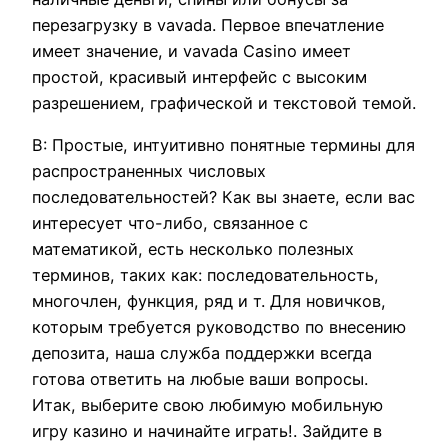
перезагрузку в vavada. Первое впечатление
имеет значение, и vavada Casino имеет
простой, красивый интерфейс с высоким
разрешением, графической и текстовой темой.
В: Простые, интуитивно понятные термины для
распространенных числовых
последовательностей? Как вы знаете, если вас
интересует что-либо, связанное с
математикой, есть несколько полезных
терминов, таких как: последовательность,
многочлен, функция, ряд и т. Для новичков,
которым требуется руководство по внесению
депозита, наша служба поддержки всегда
готова ответить на любые ваши вопросы.
Итак, выберите свою любимую мобильную
игру казино и начинайте играть!. Зайдите в