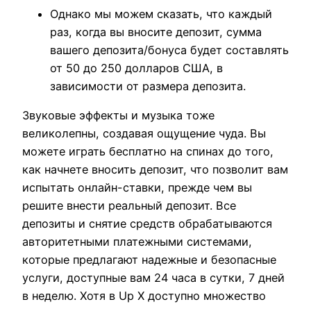
Однако мы можем сказать, что каждый
раз, когда вы вносите депозит, сумма
вашего депозита/бонуса будет составлять
от 50 до 250 долларов США, в
зависимости от размера депозита.
Звуковые эффекты и музыка тоже
великолепны, создавая ощущение чуда. Вы
можете играть бесплатно на спинах до того,
как начнете вносить депозит, что позволит вам
испытать онлайн-ставки, прежде чем вы
решите внести реальный депозит. Все
депозиты и снятие средств обрабатываются
авторитетными платежными системами,
которые предлагают надежные и безопасные
услуги, доступные вам 24 часа в сутки, 7 дней
в неделю. Хотя в Up X доступно множество