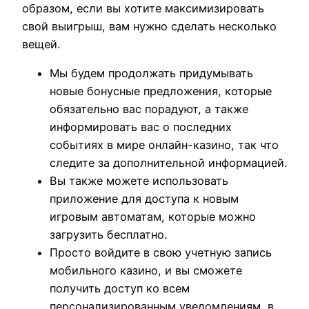
образом, если вы хотите максимизировать
свой выигрыш, вам нужно сделать несколько
вещей.
Мы будем продолжать придумывать
новые бонусные предложения, которые
обязательно вас порадуют, а также
информировать вас о последних
событиях в мире онлайн-казино, так что
следите за дополнительной информацией.
Вы также можете использовать
приложение для доступа к новым
игровым автоматам, которые можно
загрузить бесплатно.
Просто войдите в свою учетную запись
мобильного казино, и вы сможете
получить доступ ко всем
персонализированным уведомлениям, в