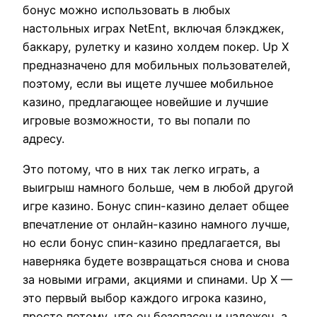
бонус можно использовать в любых
настольных играх NetEnt, включая блэкджек,
баккару, рулетку и казино холдем покер. Up X
предназначено для мобильных пользователей,
поэтому, если вы ищете лучшее мобильное
казино, предлагающее новейшие и лучшие
игровые возможности, то вы попали по
адресу.
Это потому, что в них так легко играть, а
выигрыш намного больше, чем в любой другой
игре казино. Бонус спин-казино делает общее
впечатление от онлайн-казино намного лучше,
но если бонус спин-казино предлагается, вы
наверняка будете возвращаться снова и снова
за новыми играми, акциями и спинами. Up X —
это первый выбор каждого игрока казино,
просто потому, что он безопасен и надежен, а