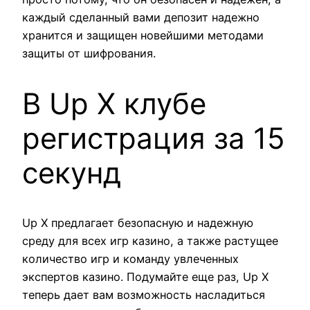
каждый сделанный вами депозит надежно
хранится и защищен новейшими методами
защиты от шифрования.
В Up X клубе
регистрация за 15
секунд
Up X предлагает безопасную и надежную
среду для всех игр казино, а также растущее
количество игр и команду увлеченных
экспертов казино. Подумайте еще раз, Up X
теперь дает вам возможность насладиться