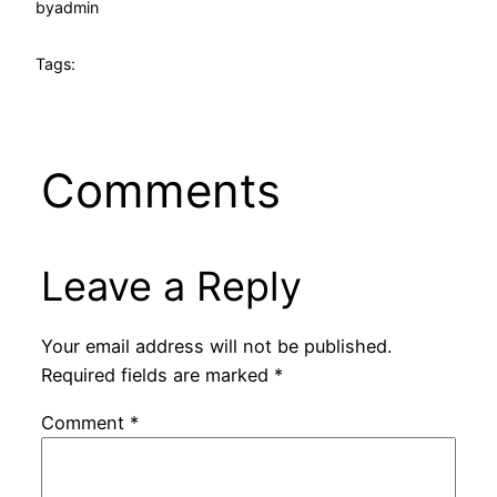
by
admin
Tags:
Comments
Leave a Reply
Your email address will not be published.
Required fields are marked
*
Comment
*