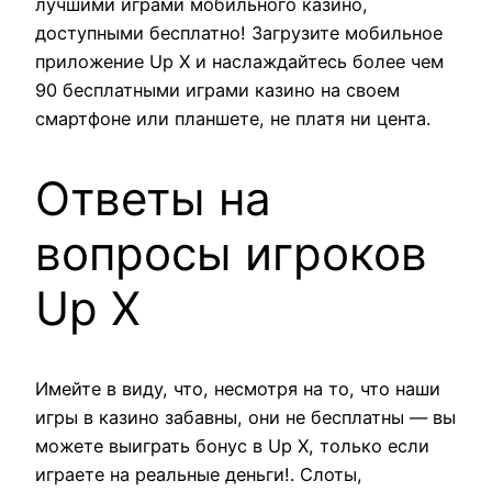
лучшими играми мобильного казино,
доступными бесплатно! Загрузите мобильное
приложение Up X и наслаждайтесь более чем
90 бесплатными играми казино на своем
смартфоне или планшете, не платя ни цента.
Ответы на
вопросы игроков
Up X
Имейте в виду, что, несмотря на то, что наши
игры в казино забавны, они не бесплатны — вы
можете выиграть бонус в Up X, только если
играете на реальные деньги!. Слоты,