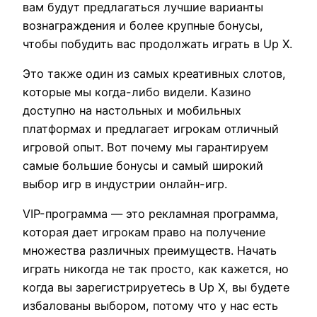
вам будут предлагаться лучшие варианты
вознаграждения и более крупные бонусы,
чтобы побудить вас продолжать играть в Up X.
Это также один из самых креативных слотов,
которые мы когда-либо видели. Казино
доступно на настольных и мобильных
платформах и предлагает игрокам отличный
игровой опыт. Вот почему мы гарантируем
самые большие бонусы и самый широкий
выбор игр в индустрии онлайн-игр.
VIP-программа — это рекламная программа,
которая дает игрокам право на получение
множества различных преимуществ. Начать
играть никогда не так просто, как кажется, но
когда вы зарегистрируетесь в Up X, вы будете
избалованы выбором, потому что у нас есть