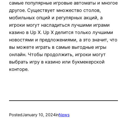
самые популярные игровые автоматы и многое
другое. Существует множество столов,
мобильных опций и регулярных акций, а
игроки могут насладиться лучшими играми
казино в Up X. Up X делится только лучшими
новостями и предложениями, а это значит, что
вы можете играть в самые выгодные игры
онлайн. Чтобы продолжить, игроки могут
выбрать игру в казино или букмекерской
конторе.
Posted
January 10, 2024
in
News