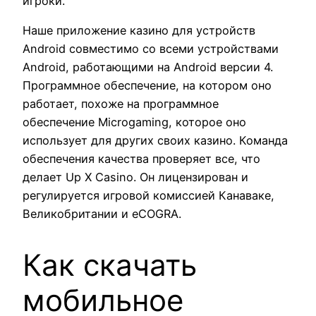
игроки.
Наше приложение казино для устройств
Android совместимо со всеми устройствами
Android, работающими на Android версии 4.
Программное обеспечение, на котором оно
работает, похоже на программное
обеспечение Microgaming, которое оно
использует для других своих казино. Команда
обеспечения качества проверяет все, что
делает Up X Casino. Он лицензирован и
регулируется игровой комиссией Канаваке,
Великобритании и eCOGRA.
Как скачать
мобильное