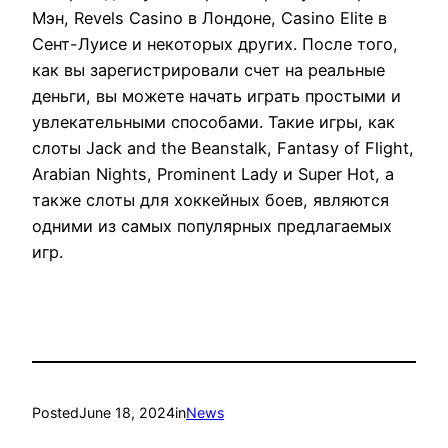
Мэн, Revels Casino в Лондоне, Casino Elite в
Сент-Луисе и некоторых других. После того,
как вы зарегистрировали счет на реальные
деньги, вы можете начать играть простыми и
увлекательными способами. Такие игры, как
слоты Jack and the Beanstalk, Fantasy of Flight,
Arabian Nights, Prominent Lady и Super Hot, а
также слоты для хоккейных боев, являются
одними из самых популярных предлагаемых
игр.
Posted
June 18, 2024
in
News