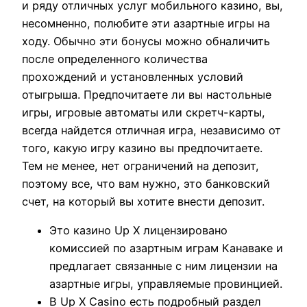
и ряду отличных услуг мобильного казино, вы,
несомненно, полюбите эти азартные игры на
ходу. Обычно эти бонусы можно обналичить
после определенного количества
прохождений и установленных условий
отыгрыша. Предпочитаете ли вы настольные
игры, игровые автоматы или скретч-карты,
всегда найдется отличная игра, независимо от
того, какую игру казино вы предпочитаете.
Тем не менее, нет ограничений на депозит,
поэтому все, что вам нужно, это банковский
счет, на который вы хотите внести депозит.
Это казино Up X лицензировано
комиссией по азартным играм Канаваке и
предлагает связанные с ним лицензии на
азартные игры, управляемые провинцией.
В Up X Casino есть подробный раздел