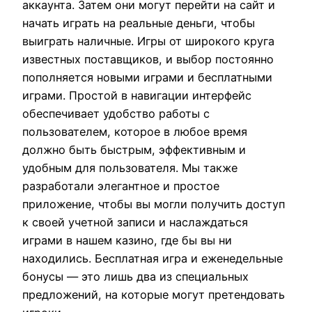
аккаунта. Затем они могут перейти на сайт и
начать играть на реальные деньги, чтобы
выиграть наличные. Игры от широкого круга
известных поставщиков, и выбор постоянно
пополняется новыми играми и бесплатными
играми. Простой в навигации интерфейс
обеспечивает удобство работы с
пользователем, которое в любое время
должно быть быстрым, эффективным и
удобным для пользователя. Мы также
разработали элегантное и простое
приложение, чтобы вы могли получить доступ
к своей учетной записи и наслаждаться
играми в нашем казино, где бы вы ни
находились. Бесплатная игра и еженедельные
бонусы — это лишь два из специальных
предложений, на которые могут претендовать