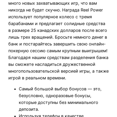
много новых захватывающих игр, что вам
никогда не будет скучно. Награда Reel Power
использует популярное колесо с тремя
барабанами и предлагает солидные средства
в размере 25 канадских долларов после всего
лишь трех вращений. Бросьте немного денег в
банк и постарайтесь завершить свою онлайн-
покерную сессию самым крупным выигрышем!
Благодаря нашим средствам разделения банка
вы сможете насладиться дружественной
многопользовательской версией игры, а также
игрой в реальном времени.
Самый большой выбор бонусов — это,
безусловно, одноразовые бонусы,
которые доступны без минимального
депозита.
Используя телефон в качестве