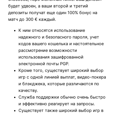
будет удвоен, а ваши второй и третий
депозиты получат еще один 100% бонус на
матч до 300 € каждый.
К ним относятся использование
надежного и безопасного пароля, учет
кодов вашего кошелька и настоятельное
рассмотрение возможности
использования зашифрованной
электронной почты PGP.
Кроме того, существует широкий выбор
игр с одной линией выплат, видео-покера
и блэкджека, которые различаются по
качеству.
Служба поддержки обычно очень быстро
и эффективно реагирует на запросы.
Существует также широкий выбор игр в