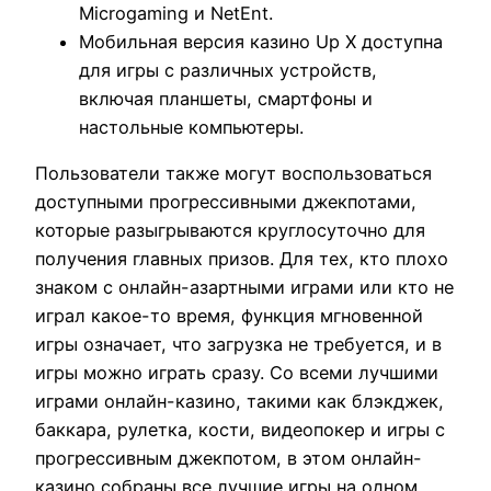
Microgaming и NetEnt.
Мобильная версия казино Up X доступна
для игры с различных устройств,
включая планшеты, смартфоны и
настольные компьютеры.
Пользователи также могут воспользоваться
доступными прогрессивными джекпотами,
которые разыгрываются круглосуточно для
получения главных призов. Для тех, кто плохо
знаком с онлайн-азартными играми или кто не
играл какое-то время, функция мгновенной
игры означает, что загрузка не требуется, и в
игры можно играть сразу. Со всеми лучшими
играми онлайн-казино, такими как блэкджек,
баккара, рулетка, кости, видеопокер и игры с
прогрессивным джекпотом, в этом онлайн-
казино собраны все лучшие игры на одном