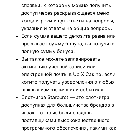
справки, к которому можно получить
доступ через раскрывающееся меню,
когда игроки ищут ответы на вопросы,
указания и ответы на общие вопросы.
Если сумма вашего депозита равна или
превышает сумму бонуса, вы получите
полную сумму бонуса.
Вы также можете запланировать
активацию учетной записи или
электронной почты в Up X Casino, если
хотите получать уведомления о любых
важных изменениях или событиях.
Слот-игра Starburst — это слот-игра,
доступная для большинства брендов в
играх, которые были созданы
поставщиками высококачественного
программного обеспечения, такими как