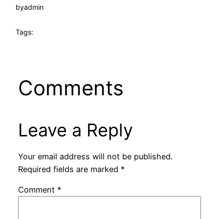
by
admin
Tags:
Comments
Leave a Reply
Your email address will not be published.
Required fields are marked
*
Comment
*