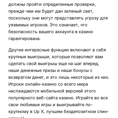
должны пройти определенные проверки,
прежде чем им будет дан зеленый свет,
поскольку они могут представлять угрозу для
уязвимых игроков. Это означает, что
безопасность вашего аккаунта в казино
гарантирована.
Другие интересные функции включают в себя
крупные выигрыши, которые позволяют вам
сделать свой выигрыш еще на шаг вперед,
наши денежные призы и наши бонусы с
возвратом денег, и это лишь некоторые из них.
Игроки онлайн-казино со всего мира
наслаждаются мобильной версией этого
популярного веб-сайта казино. Играйте во все
свои любимые игры и выигрывайте по-
крупному в Up X, лучшем бездепозитном спин-