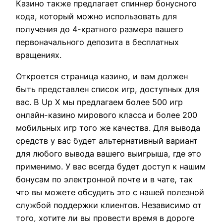
Казино также предлагает спиннер бонусного
кода, который можно использовать для
получения до 4-кратного размера вашего
первоначального депозита в бесплатных
вращениях.
Откроется страница казино, и вам должен
быть представлен список игр, доступных для
вас. В Up X мы предлагаем более 500 игр
онлайн-казино мирового класса и более 200
мобильных игр того же качества. Для вывода
средств у вас будет альтернативный вариант
для любого вывода вашего выигрыша, где это
применимо. У вас всегда будет доступ к нашим
бонусам по электронной почте и в чате, так
что вы можете обсудить это с нашей полезной
службой поддержки клиентов. Независимо от
того, хотите ли вы провести время в дороге