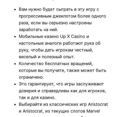
Вам нужно будет сыграть в эту игру с
прогрессивным джекпотом более одного
раза, если вы серьезно настроены
заработать на ней.
Мобильные казино Up X Casino и
настольные аналоги работают рука об
руку, чтобы дать игрокам честный,
веселый и полезный опыт.
Количество бесплатных вращений,
которые вы получите, также может быть
ограничено.
Это гарантирует, что игры заслуживают
доверия и справедливы как для игроков,
так и для казино.
Выбирайте из классических игр Aristocrat
и Aristocrat, из текущих слотов Marvel