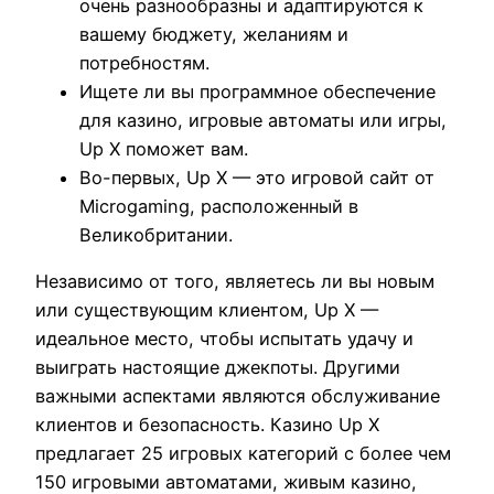
очень разнообразны и адаптируются к
вашему бюджету, желаниям и
потребностям.
Ищете ли вы программное обеспечение
для казино, игровые автоматы или игры,
Up X поможет вам.
Во-первых, Up X — это игровой сайт от
Microgaming, расположенный в
Великобритании.
Независимо от того, являетесь ли вы новым
или существующим клиентом, Up X —
идеальное место, чтобы испытать удачу и
выиграть настоящие джекпоты. Другими
важными аспектами являются обслуживание
клиентов и безопасность. Казино Up X
предлагает 25 игровых категорий с более чем
150 игровыми автоматами, живым казино,