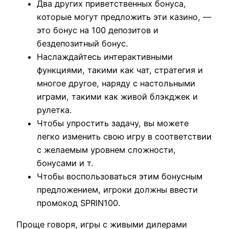
Два других приветственных бонуса,
которые могут предложить эти казино, —
это бонус на 100 депозитов и
бездепозитный бонус.
Наслаждайтесь интерактивными
функциями, такими как чат, стратегия и
многое другое, наряду с настольными
играми, такими как живой блэкджек и
рулетка.
Чтобы упростить задачу, вы можете
легко изменить свою игру в соответствии
с желаемым уровнем сложности,
бонусами и т.
Чтобы воспользоваться этим бонусным
предложением, игроки должны ввести
промокод SPRIN100.
Проще говоря, игры с живыми дилерами