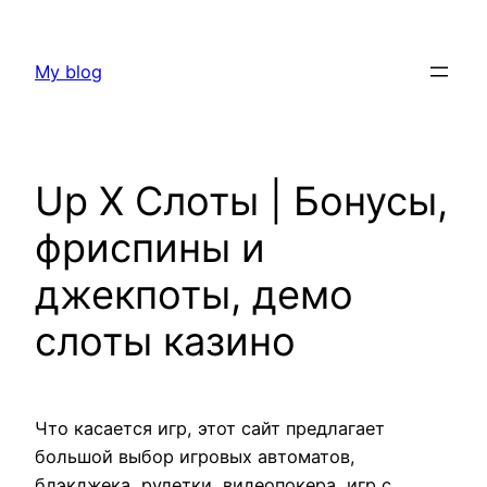
Skip
to
My blog
content
Up X Слоты | Бонусы,
фриспины и
джекпоты, демо
слоты казино
Что касается игр, этот сайт предлагает
большой выбор игровых автоматов,
блэкджека, рулетки, видеопокера, игр с