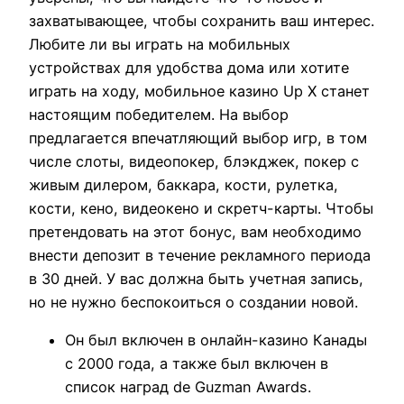
захватывающее, чтобы сохранить ваш интерес.
Любите ли вы играть на мобильных
устройствах для удобства дома или хотите
играть на ходу, мобильное казино Up X станет
настоящим победителем. На выбор
предлагается впечатляющий выбор игр, в том
числе слоты, видеопокер, блэкджек, покер с
живым дилером, баккара, кости, рулетка,
кости, кено, видеокено и скретч-карты. Чтобы
претендовать на этот бонус, вам необходимо
внести депозит в течение рекламного периода
в 30 дней. У вас должна быть учетная запись,
но не нужно беспокоиться о создании новой.
Он был включен в онлайн-казино Канады
с 2000 года, а также был включен в
список наград de Guzman Awards.