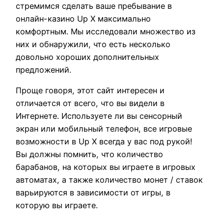
стремимся сделать ваше пребывание в
онлайн-казино Up X максимально
комфортным. Мы исследовали множество из
них и обнаружили, что есть несколько
довольно хороших дополнительных
предложений.
Проще говоря, этот сайт интересен и
отличается от всего, что вы видели в
Интернете. Используете ли вы сенсорный
экран или мобильный телефон, все игровые
возможности в Up X всегда у вас под рукой!
Вы должны помнить, что количество
барабанов, на которых вы играете в игровых
автоматах, а также количество монет / ставок
варьируются в зависимости от игры, в
которую вы играете.