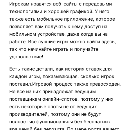
Игрокам нравятся веб-сайты с передовыми
технологиями и хорошей графикой. У него
также есть мобильное приложение, которое
позволяет вам получать к нему доступ на
мобильном устройстве, даже когда вы на
работе. Все лучшие игры можно найти здесь,
так что начинайте играть и получайте
удовольствие!.
Есть такие детали, как история ставок для
каждой игры, показывающая, сколько игрок
поставил.Игровой процесс также превосходен.
Не все из них принадлежат ведущим
поставщикам онлайн-слотов, поэтому у них
есть некоторые слоты не от ведущих
производителей, поэтому они не будут
полностью функциональны без бесплатных
вращений без депозита. По мере роста вашего