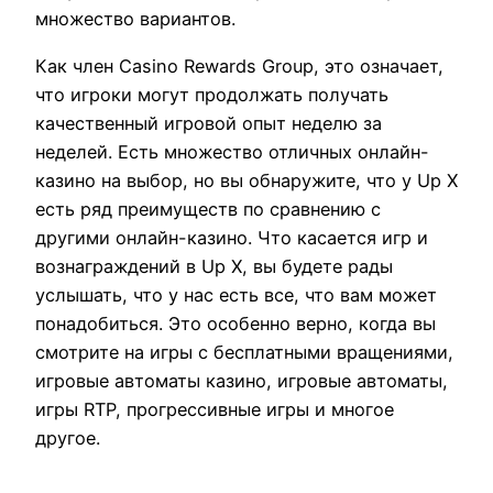
множество вариантов.
Как член Casino Rewards Group, это означает,
что игроки могут продолжать получать
качественный игровой опыт неделю за
неделей. Есть множество отличных онлайн-
казино на выбор, но вы обнаружите, что у Up X
есть ряд преимуществ по сравнению с
другими онлайн-казино. Что касается игр и
вознаграждений в Up X, вы будете рады
услышать, что у нас есть все, что вам может
понадобиться. Это особенно верно, когда вы
смотрите на игры с бесплатными вращениями,
игровые автоматы казино, игровые автоматы,
игры RTP, прогрессивные игры и многое
другое.