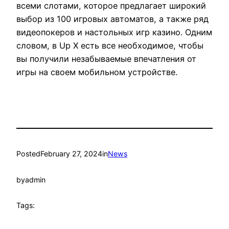
всеми слотами, которое предлагает широкий
выбор из 100 игровых автоматов, а также ряд
видеопокеров и настольных игр казино. Одним
словом, в Up X есть все необходимое, чтобы
вы получили незабываемые впечатления от
игры на своем мобильном устройстве.
Posted
February 27, 2024
in
News
by
admin
Tags: