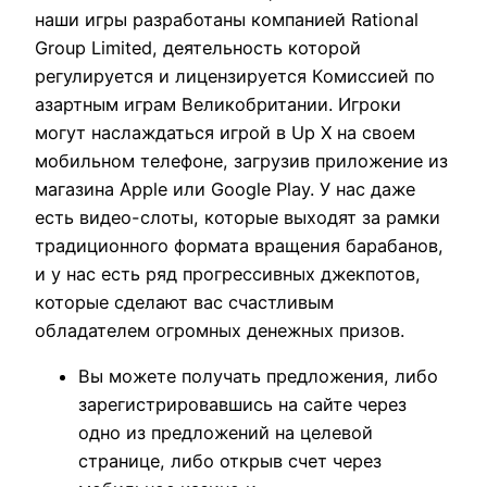
наши игры разработаны компанией Rational
Group Limited, деятельность которой
регулируется и лицензируется Комиссией по
азартным играм Великобритании. Игроки
могут наслаждаться игрой в Up X на своем
мобильном телефоне, загрузив приложение из
магазина Apple или Google Play. У нас даже
есть видео-слоты, которые выходят за рамки
традиционного формата вращения барабанов,
и у нас есть ряд прогрессивных джекпотов,
которые сделают вас счастливым
обладателем огромных денежных призов.
Вы можете получать предложения, либо
зарегистрировавшись на сайте через
одно из предложений на целевой
странице, либо открыв счет через