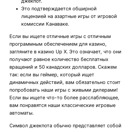
джекпот.
Это подтверждается обширной
лицензией на азартные игры от игровой
комиссии Канаваке.
Если вы ищете отличные игры с отличным
программным обеспечением для казино,
загляните в казино Up X. Это означает, что они
получают равное количество бесплатных
вращений и 50 канадских долларов. Скажем
так: если вы геймер, который ищет
динамичных действий, вам обязательно стоит
попробовать наши игры с живыми дилерами!
Если вы ищете что-то более расслабляющее,
вам понравятся наши классические игровые
автоматы.
Символ джекпота обычно представляет собой