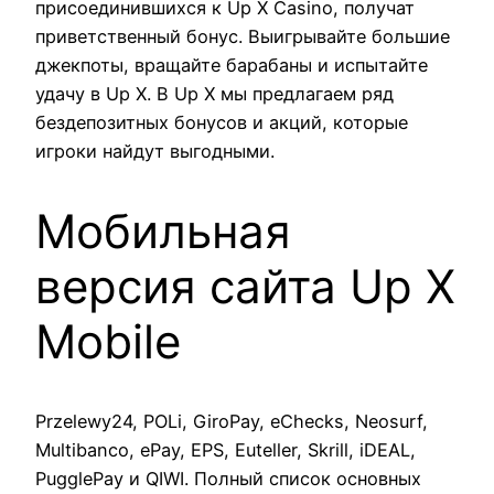
присоединившихся к Up X Casino, получат
приветственный бонус. Выигрывайте большие
джекпоты, вращайте барабаны и испытайте
удачу в Up X. В Up X мы предлагаем ряд
бездепозитных бонусов и акций, которые
игроки найдут выгодными.
Мобильная
версия сайта Up X
Mobile
Przelewy24, POLi, GiroPay, eChecks, Neosurf,
Multibanco, ePay, EPS, Euteller, Skrill, iDEAL,
PugglePay и QIWI. Полный список основных