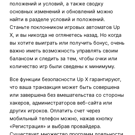
положений и условий, а также сводку
основных изменений и обновлений можно
найти в разделе условий и положений.
Станьте поклонником игровых автоматов Up
X, и вы никогда не оглянетесь назад. Но когда
вы хотите выиграть или получить бонус, очень
важно иметь возможность управлять своим
балансом и следить за тем, чтобы очки или
количество игр были сведены к минимуму.
Все функции безопасности Up X гарантируют,
что ваша транзакция может быть совершена
или завершена без вмешательства со стороны
хакеров, администраторов веб-сайта или
других игроков. Оплатить счет через
мобильный телефон можно, нажав кнопку
«Регистрация» и выбрав провайдера.
Существует множество программ лояльности