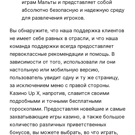
играм Мальты и представляет собой
абсолютно безопасную и надежную среду
для развлечения игроков.
Вы обнаружите, что наша поддержка клиентов
не имеет себе равных в отрасли, и что наша
команда поддержки всегда предоставляет
первоклассные рекомендации и помощь. В
зависимости от того, использовали ли они
настольную или мобильную версию,
пользователь увидит одну и ту же страницу,
за исключением меню с правой стороны.
Казино Up X, напротив, славится своими
подробными и точными бесплатными
гороскопами. Предоставляя новейшие и самые
захватывающие игры казино, а также большое
количество различных приветственных
бонусов, вы можете выбрать, во что играть,