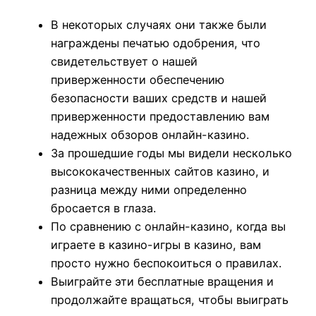
В некоторых случаях они также были
награждены печатью одобрения, что
свидетельствует о нашей
приверженности обеспечению
безопасности ваших средств и нашей
приверженности предоставлению вам
надежных обзоров онлайн-казино.
За прошедшие годы мы видели несколько
высококачественных сайтов казино, и
разница между ними определенно
бросается в глаза.
По сравнению с онлайн-казино, когда вы
играете в казино-игры в казино, вам
просто нужно беспокоиться о правилах.
Выиграйте эти бесплатные вращения и
продолжайте вращаться, чтобы выиграть