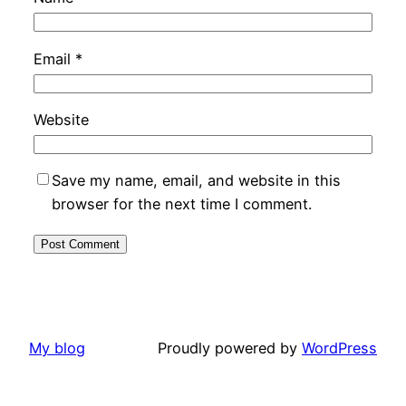
Email
*
Website
Save my name, email, and website in this
browser for the next time I comment.
My blog
Proudly powered by
WordPress