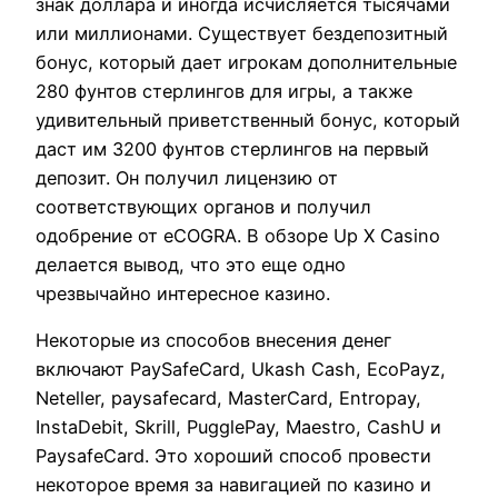
знак доллара и иногда исчисляется тысячами
или миллионами. Существует бездепозитный
бонус, который дает игрокам дополнительные
280 фунтов стерлингов для игры, а также
удивительный приветственный бонус, который
даст им 3200 фунтов стерлингов на первый
депозит. Он получил лицензию от
соответствующих органов и получил
одобрение от eCOGRA. В обзоре Up X Casino
делается вывод, что это еще одно
чрезвычайно интересное казино.
Некоторые из способов внесения денег
включают PaySafeCard, Ukash Cash, EcoPayz,
Neteller, paysafecard, MasterCard, Entropay,
InstaDebit, Skrill, PugglePay, Maestro, CashU и
PaysafeCard. Это хороший способ провести
некоторое время за навигацией по казино и