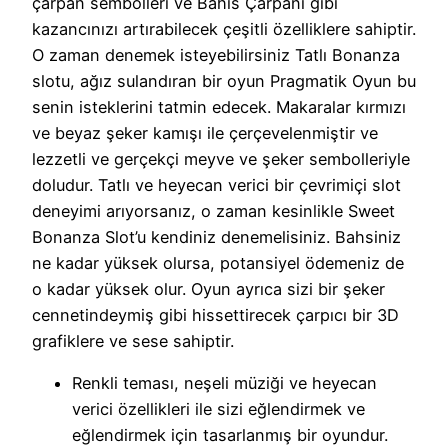
çarpan sembolleri ve Bahis Çarpanı gibi
kazancınızı artırabilecek çeşitli özelliklere sahiptir.
O zaman denemek isteyebilirsiniz Tatlı Bonanza
slotu, ağız sulandıran bir oyun Pragmatik Oyun bu
senin isteklerini tatmin edecek. Makaralar kırmızı
ve beyaz şeker kamışı ile çerçevelenmiştir ve
lezzetli ve gerçekçi meyve ve şeker sembolleriyle
doludur. Tatlı ve heyecan verici bir çevrimiçi slot
deneyimi arıyorsanız, o zaman kesinlikle Sweet
Bonanza Slot’u kendiniz denemelisiniz. Bahsiniz
ne kadar yüksek olursa, potansiyel ödemeniz de
o kadar yüksek olur. Oyun ayrıca sizi bir şeker
cennetindeymiş gibi hissettirecek çarpıcı bir 3D
grafiklere ve sese sahiptir.
Renkli teması, neşeli müziği ve heyecan
verici özellikleri ile sizi eğlendirmek ve
eğlendirmek için tasarlanmış bir oyundur.