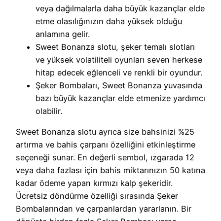
veya dağılmalarla daha büyük kazançlar elde
etme olasılığınızın daha yüksek olduğu
anlamına gelir.
Sweet Bonanza slotu, şeker temalı slotları
ve yüksek volatiliteli oyunları seven herkese
hitap edecek eğlenceli ve renkli bir oyundur.
Şeker Bombaları, Sweet Bonanza yuvasında
bazı büyük kazançlar elde etmenize yardımcı
olabilir.
Sweet Bonanza slotu ayrıca size bahsinizi %25
artırma ve bahis çarpanı özelliğini etkinleştirme
seçeneği sunar. En değerli sembol, ızgarada 12
veya daha fazlası için bahis miktarınızın 50 katına
kadar ödeme yapan kırmızı kalp şekeridir.
Ücretsiz döndürme özelliği sırasında Şeker
Bombalarından ve çarpanlardan yararlanın. Bir