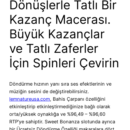
Dönüşlerle Tatlı Bir
Kazanç Macerası.
Büyük Kazançlar
ve Tatlı Zaferler
İçin Spinleri Çevirin
Döndürme hızının yanı sıra ses efektlerinin ve
müziğin sesini de değiştirebilirsiniz.
lemnatureusa.com
, Bahis Çarpanı özelliğini
etkinleştirip etkinleştirmediğinize bağlı olarak
orta/yüksek oynaklığa ve %96,49 – %96,60
RTP’ye sahiptir. Sweet Bonanza slotunda ayrıca
bir Ücretsiz Döndürme Özelliği makaralara dört