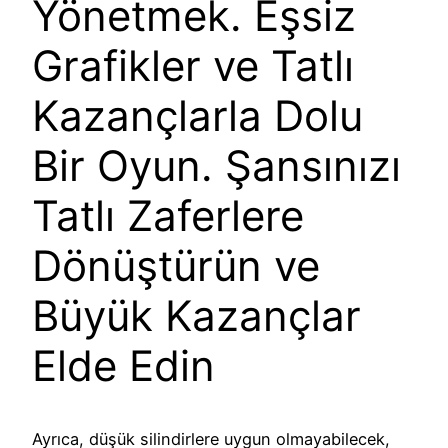
Yönetmek. Eşsiz
Grafikler ve Tatlı
Kazançlarla Dolu
Bir Oyun. Şansınızı
Tatlı Zaferlere
Dönüştürün ve
Büyük Kazançlar
Elde Edin
Ayrıca, düşük silindirlere uygun olmayabilecek,