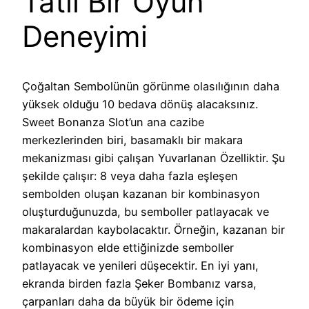
Tatlı Bir Oyun
Deneyimi
Çoğaltan Sembolünün görünme olasılığının daha
yüksek olduğu 10 bedava dönüş alacaksınız.
Sweet Bonanza Slot’un ana cazibe
merkezlerinden biri, basamaklı bir makara
mekanizması gibi çalışan Yuvarlanan Özelliktir. Şu
şekilde çalışır: 8 veya daha fazla eşleşen
sembolden oluşan kazanan bir kombinasyon
oluşturduğunuzda, bu semboller patlayacak ve
makaralardan kaybolacaktır. Örneğin, kazanan bir
kombinasyon elde ettiğinizde semboller
patlayacak ve yenileri düşecektir. En iyi yanı,
ekranda birden fazla Şeker Bombanız varsa,
çarpanları daha da büyük bir ödeme için