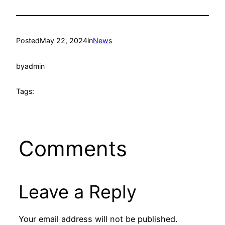
Posted
May 22, 2024
in
News
by
admin
Tags:
Comments
Leave a Reply
Your email address will not be published.