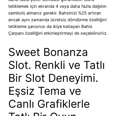
tetiklemek için ekranda 4 veya daha fazla dağılım
sembolü almanız gerekir. Bahsinizi %25 artıran
ancak aynı zamanda ücretsiz döndürme özelliğini
tetikleme şansınızı da ikiye katlayan Bahis
Çarpanı özelliğini etkinleştirmeyi de seçebilirsiniz.
Sweet Bonanza
Slot. Renkli ve Tatlı
Bir Slot Deneyimi.
Eşsiz Tema ve
Canlı Grafiklerle