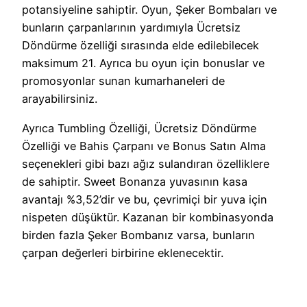
potansiyeline sahiptir. Oyun, Şeker Bombaları ve
bunların çarpanlarının yardımıyla Ücretsiz
Döndürme özelliği sırasında elde edilebilecek
maksimum 21. Ayrıca bu oyun için bonuslar ve
promosyonlar sunan kumarhaneleri de
arayabilirsiniz.
Ayrıca Tumbling Özelliği, Ücretsiz Döndürme
Özelliği ve Bahis Çarpanı ve Bonus Satın Alma
seçenekleri gibi bazı ağız sulandıran özelliklere
de sahiptir. Sweet Bonanza yuvasının kasa
avantajı %3,52’dir ve bu, çevrimiçi bir yuva için
nispeten düşüktür. Kazanan bir kombinasyonda
birden fazla Şeker Bombanız varsa, bunların
çarpan değerleri birbirine eklenecektir.