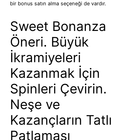
bir bonus satın alma seçeneği de vardır.
Sweet Bonanza
Öneri. Büyük
İkramiyeleri
Kazanmak İçin
Spinleri Çevirin.
Neşe ve
Kazançların Tatlı
Patlaması