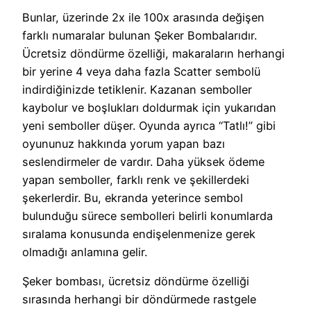
Bunlar, üzerinde 2x ile 100x arasında değişen
farklı numaralar bulunan Şeker Bombalarıdır.
Ücretsiz döndürme özelliği, makaraların herhangi
bir yerine 4 veya daha fazla Scatter sembolü
indirdiğinizde tetiklenir. Kazanan semboller
kaybolur ve boşlukları doldurmak için yukarıdan
yeni semboller düşer. Oyunda ayrıca “Tatlı!” gibi
oyununuz hakkında yorum yapan bazı
seslendirmeler de vardır. Daha yüksek ödeme
yapan semboller, farklı renk ve şekillerdeki
şekerlerdir. Bu, ekranda yeterince sembol
bulunduğu sürece sembolleri belirli konumlarda
sıralama konusunda endişelenmenize gerek
olmadığı anlamına gelir.
Şeker bombası, ücretsiz döndürme özelliği
sırasında herhangi bir döndürmede rastgele