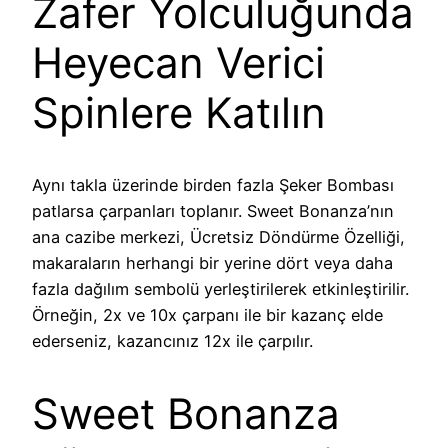
Zafer Yolculuğunda
Heyecan Verici
Spinlere Katılın
Aynı takla üzerinde birden fazla Şeker Bombası
patlarsa çarpanları toplanır. Sweet Bonanza’nın
ana cazibe merkezi, Ücretsiz Döndürme Özelliği,
makaraların herhangi bir yerine dört veya daha
fazla dağılım sembolü yerleştirilerek etkinleştirilir.
Örneğin, 2x ve 10x çarpanı ile bir kazanç elde
ederseniz, kazancınız 12x ile çarpılır.
Sweet Bonanza