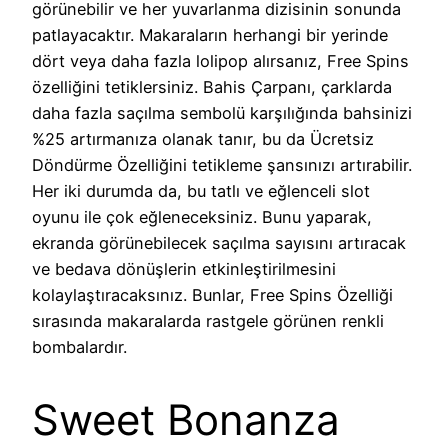
görünebilir ve her yuvarlanma dizisinin sonunda
patlayacaktır. Makaraların herhangi bir yerinde
dört veya daha fazla lolipop alırsanız, Free Spins
özelliğini tetiklersiniz. Bahis Çarpanı, çarklarda
daha fazla saçılma sembolü karşılığında bahsinizi
%25 artırmanıza olanak tanır, bu da Ücretsiz
Döndürme Özelliğini tetikleme şansınızı artırabilir.
Her iki durumda da, bu tatlı ve eğlenceli slot
oyunu ile çok eğleneceksiniz. Bunu yaparak,
ekranda görünebilecek saçılma sayısını artıracak
ve bedava dönüşlerin etkinleştirilmesini
kolaylaştıracaksınız. Bunlar, Free Spins Özelliği
sırasında makaralarda rastgele görünen renkli
bombalardır.
Sweet Bonanza