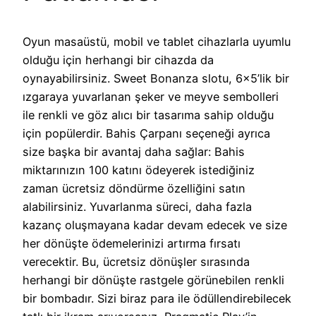
Oyun masaüstü, mobil ve tablet cihazlarla uyumlu
olduğu için herhangi bir cihazda da
oynayabilirsiniz. Sweet Bonanza slotu, 6×5’lik bir
ızgaraya yuvarlanan şeker ve meyve sembolleri
ile renkli ve göz alıcı bir tasarıma sahip olduğu
için popülerdir. Bahis Çarpanı seçeneği ayrıca
size başka bir avantaj daha sağlar: Bahis
miktarınızın 100 katını ödeyerek istediğiniz
zaman ücretsiz döndürme özelliğini satın
alabilirsiniz. Yuvarlanma süreci, daha fazla
kazanç oluşmayana kadar devam edecek ve size
her dönüşte ödemelerinizi artırma fırsatı
verecektir. Bu, ücretsiz dönüşler sırasında
herhangi bir dönüşte rastgele görünebilen renkli
bir bombadır. Sizi biraz para ile ödüllendirebilecek