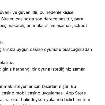
üvenli ve güvenlidir, bu nedenle kişisel
Siteleri casino’da son derece basittir, para
beş makaralı, on makaralı ve aşamalı jackpot
iz.
tiyaçlarınıza uygun casino oyununu bulacağınızdan
eksiniz.
ediğiniz herhangi bir oyuna istediğiniz zaman
nmak isteyenler için tasarlanmıştır. Bu
ri casino mobil casino uygulaması, App Store
, hareket halindeyken yukarıda belirtilen tüm