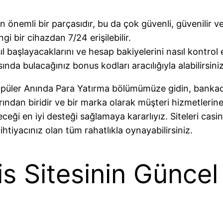
 önemli bir parçasıdır, bu da çok güvenli, güvenilir ve
i bir cihazdan 7/24 erişilebilir.
ıl başlayacaklarını ve hesap bakiyelerini nasıl kontrol 
a bulacağınız bonus kodları aracılığıyla alabilirsiniz
popüler Anında Para Yatırma bölümümüze gidin, bankacı
arından biridir ve bir marka olarak müşteri hizmetleri
ceği en iyi desteği sağlamaya kararlıyız. Siteleri cas
htiyacınız olan tüm rahatlıkla oynayabilirsiniz.
his Sitesinin Güncel