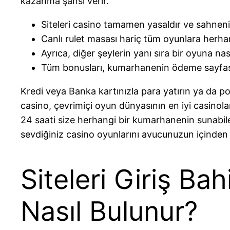
kazanma şansı verir.
Siteleri casino tamamen yasaldır ve sahnenin
Canlı rulet masası hariç tüm oyunlara herhang
Ayrıca, diğer şeylerin yanı sıra bir oyuna nas
Tüm bonusları, kumarhanenin ödeme sayfasınd
Kredi veya Banka kartınızla para yatırın ya da 
casino, çevrimiçi oyun dünyasının en iyi casinol
24 saati size herhangi bir kumarhanenin sunabile
sevdiğiniz casino oyunlarını avucunuzun içinden i
Siteleri Giriş Ba
Nasıl Bulunur?