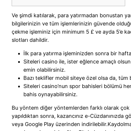
Ve şimdi katılarak, para yatırmadan bonustan yararl
bilgilerinizin ve tüm işlemlerinizin güvende olduğ
çekme işleminiz için minimum 5 £ ve ayda 5’e ka
slotları dahildir.
İlk para yatırma işleminizden sonra bir ha
Siteleri casino ile, ister eğlence amaçlı ols
emin olabilirsiniz.
Bazı teklifler mobil siteye özel olsa da, t
Siteleri casino’nun spor bahisleri bölümü he
bahis oynayabilirsiniz.
Bu yöntem diğer yöntemlerden farklı olarak çok p
yapıldıktan sonra, kazancınız e-Cüzdanınızda gör
veya Google Play üzerinden indirilebilir.Kaydol