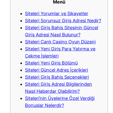
Menü
Siteleri Yorumlar ve Şikayetler
Siteleri Sorunsuz Giriş Adresi Nedir?
Siteleri Giriş Bahis Sitesinin Güncel
Giriş Adresi Nasıl Bulunur?
Siteleri Canlı Casino Oyun Düzeni
Siteleri Yeni Giriş Para Yatırma ve
Çekme İşlemleri
Siteleri Yeni Giriş Bölümü
Siteleri Güncel Adres İçerikleri
Siteleri Giriş Bahis Seçenekleri
Siteleri Giriş Adresi Bilgilerinden
Nasıl Haberdar Olabilirim?
Siteleri’nin Üyelerine Özel Verdiği
Bonuslar Nelerdir?