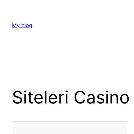
Skip
to
content
My blog
Siteleri Casin