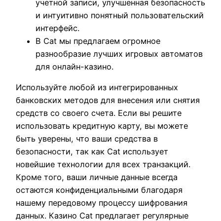
учетной записи, улучшенная безопасность
и интуитивно понятный пользовательский
интерфейс.
В Cat мы предлагаем огромное
разнообразие лучших игровых автоматов
для онлайн-казино.
Используйте любой из интегрированных
банковских методов для внесения или снятия
средств со своего счета. Если вы решите
использовать кредитную карту, вы можете
быть уверены, что ваши средства в
безопасности, так как Cat использует
новейшие технологии для всех транзакций.
Кроме того, ваши личные данные всегда
остаются конфиденциальными благодаря
нашему передовому процессу шифрования
данных. Казино Cat предлагает регулярные