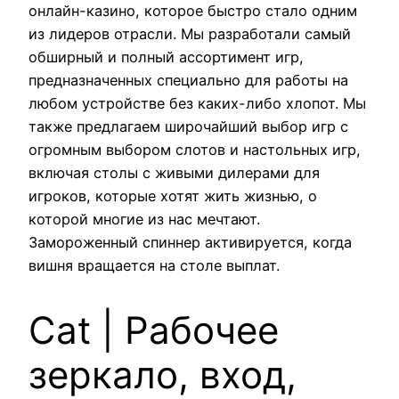
онлайн-казино, которое быстро стало одним
из лидеров отрасли. Мы разработали самый
обширный и полный ассортимент игр,
предназначенных специально для работы на
любом устройстве без каких-либо хлопот. Мы
также предлагаем широчайший выбор игр с
огромным выбором слотов и настольных игр,
включая столы с живыми дилерами для
игроков, которые хотят жить жизнью, о
которой многие из нас мечтают.
Замороженный спиннер активируется, когда
вишня вращается на столе выплат.
Cat | Рабочее
зеркало, вход,