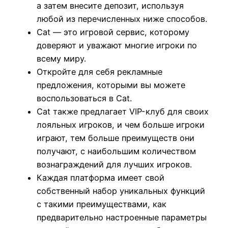
а затем внесите депозит, используя
любой из перечисленных ниже способов.
Cat — это игровой сервис, которому
доверяют и уважают многие игроки по
всему миру.
Откройте для себя рекламные
предложения, которыми вы можете
воспользоваться в Cat.
Cat также предлагает VIP-клуб для своих
лояльных игроков, и чем больше игроки
играют, тем больше преимуществ они
получают, с наибольшим количеством
вознаграждений для лучших игроков.
Каждая платформа имеет свой
собственный набор уникальных функций
с такими преимуществами, как
предварительно настроенные параметры