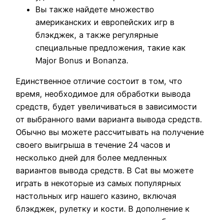
Вы также найдете множество
американских и европейских игр в
блэкджек, а также регулярные
специальные предложения, такие как
Major Bonus и Bonanza.
Единственное отличие состоит в том, что
время, необходимое для обработки вывода
средств, будет увеличиваться в зависимости
от выбранного вами варианта вывода средств.
Обычно вы можете рассчитывать на получение
своего выигрыша в течение 24 часов и
несколько дней для более медленных
вариантов вывода средств. В Cat вы можете
играть в некоторые из самых популярных
настольных игр нашего казино, включая
блэкджек, рулетку и кости. В дополнение к