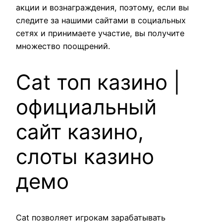
акции и вознаграждения, поэтому, если вы
следите за нашими сайтами в социальных
сетях и принимаете участие, вы получите
множество поощрений.
Cat топ казино |
официальный
сайт казино,
слоты казино
демо
Cat позволяет игрокам зарабатывать