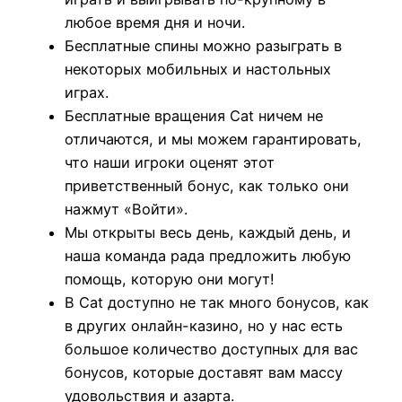
любое время дня и ночи.
Бесплатные спины можно разыграть в
некоторых мобильных и настольных
играх.
Бесплатные вращения Cat ничем не
отличаются, и мы можем гарантировать,
что наши игроки оценят этот
приветственный бонус, как только они
нажмут «Войти».
Мы открыты весь день, каждый день, и
наша команда рада предложить любую
помощь, которую они могут!
В Cat доступно не так много бонусов, как
в других онлайн-казино, но у нас есть
большое количество доступных для вас
бонусов, которые доставят вам массу
удовольствия и азарта.