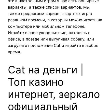
этим настольным играм у нас есть обширные
варианты, а также список вариантов. Мы
также предлагаем вариант азартных игр в
реальном времени, в который можно играть на
компьютере или мобильном телефоне.
Играйте в свое удовольствие, находясь в
офисе, в поезде или выгуливая собаку, или
загрузите приложение Cat и играйте в любое
время.
Cat на деньги |
Топ казино
интернет, зеркало
официальный