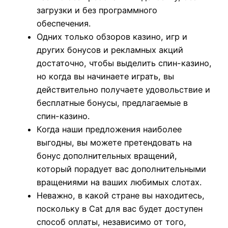
загрузки и без программного
обеспечения.
Одних только обзоров казино, игр и
других бонусов и рекламных акций
достаточно, чтобы выделить спин-казино,
но когда вы начинаете играть, вы
действительно получаете удовольствие и
бесплатные бонусы, предлагаемые в
спин-казино.
Когда наши предложения наиболее
выгодны, вы можете претендовать на
бонус дополнительных вращений,
который порадует вас дополнительными
вращениями на ваших любимых слотах.
Неважно, в какой стране вы находитесь,
поскольку в Cat для вас будет доступен
способ оплаты, независимо от того,