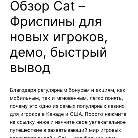
Обзор Cat –
Фриспины для
новых игроков,
демо, быстрый
вывод
Благодаря регулярным бонусам и акциям, как
мобильным, так и мгновенным, легко понять,
почему это одно из самых популярных казино
для игроков в Канаде и США. Просто нажмите
на ссылку ниже и начните свое увлекательное
путешествие в захватывающий мир игровых
автоматов онлайн. Cat — это больше, чем