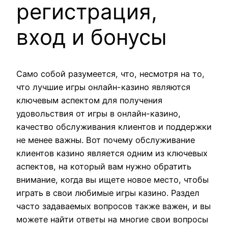
регистрация,
вход и бонусы
Само собой разумеется, что, несмотря на то,
что лучшие игры онлайн-казино являются
ключевым аспектом для получения
удовольствия от игры в онлайн-казино,
качество обслуживания клиентов и поддержки
не менее важны. Вот почему обслуживание
клиентов казино является одним из ключевых
аспектов, на который вам нужно обратить
внимание, когда вы ищете новое место, чтобы
играть в свои любимые игры казино. Раздел
часто задаваемых вопросов также важен, и вы
можете найти ответы на многие свои вопросы