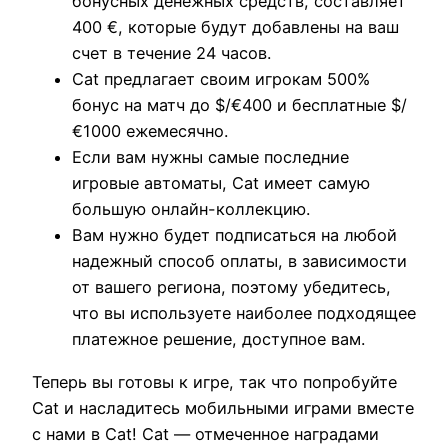
бонусных денежных средств, составляет
400 €, которые будут добавлены на ваш
счет в течение 24 часов.
Cat предлагает своим игрокам 500%
бонус на матч до $/€400 и бесплатные $/
€1000 ежемесячно.
Если вам нужны самые последние
игровые автоматы, Cat имеет самую
большую онлайн-коллекцию.
Вам нужно будет подписаться на любой
надежный способ оплаты, в зависимости
от вашего региона, поэтому убедитесь,
что вы используете наиболее подходящее
платежное решение, доступное вам.
Теперь вы готовы к игре, так что попробуйте
Cat и насладитесь мобильными играми вместе
с нами в Cat! Cat — отмеченное наградами