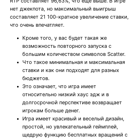
RTP составляет 96,63%, что еще выше. В игре
нет джекпота, но максимальный выигрыш
составляет 21 100-кратное увеличение ставки,
что очень впечатляет.
Кроме того, у вас будет такая же
возможность повторного запуска с
большим количеством символов Scatter.
Что такое минимальная и максимальная
ставки и как они подходят для разных
бюджетов.
Это означает, что игра имеет
относительно низкий хаус эдж и в
долгосрочной перспективе возвращает
игрокам больше денег.
Игра имеет красивый и веселый дизайн,
простой, но увлекательный геймплей,
щедрую функцию бесплатных вращений с