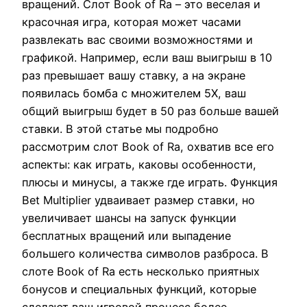
вращений. Слот Book of Ra – это веселая и
красочная игра, которая может часами
развлекать вас своими возможностями и
графикой. Например, если ваш выигрыш в 10
раз превышает вашу ставку, а на экране
появилась бомба с множителем 5X, ваш
общий выигрыш будет в 50 раз больше вашей
ставки. В этой статье мы подробно
рассмотрим слот Book of Ra, охватив все его
аспекты: как играть, каковы особенности,
плюсы и минусы, а также где играть. Функция
Bet Multiplier удваивает размер ставки, но
увеличивает шансы на запуск функции
бесплатных вращений или выпадение
большего количества символов разброса. В
слоте Book of Ra есть несколько приятных
бонусов и специальных функций, которые
сделают ваш игровой процесс более