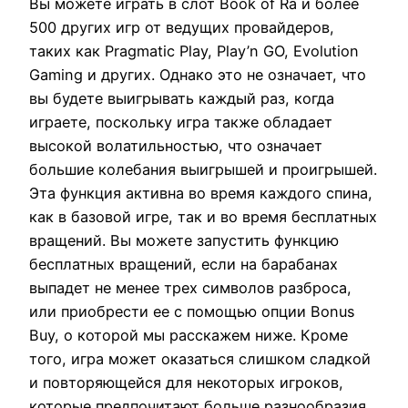
Вы можете играть в слот Book of Ra и более
500 других игр от ведущих провайдеров,
таких как Pragmatic Play, Play’n GO, Evolution
Gaming и других. Однако это не означает, что
вы будете выигрывать каждый раз, когда
играете, поскольку игра также обладает
высокой волатильностью, что означает
большие колебания выигрышей и проигрышей.
Эта функция активна во время каждого спина,
как в базовой игре, так и во время бесплатных
вращений. Вы можете запустить функцию
бесплатных вращений, если на барабанах
выпадет не менее трех символов разброса,
или приобрести ее с помощью опции Bonus
Buy, о которой мы расскажем ниже. Кроме
того, игра может оказаться слишком сладкой
и повторяющейся для некоторых игроков,
которые предпочитают больше разнообразия