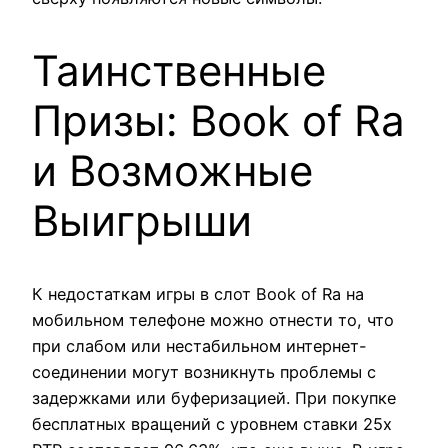
Таинственные
Призы: Book of Ra
и Возможные
Выигрыши
К недостаткам игры в слот Book of Ra на
мобильном телефоне можно отнести то, что
при слабом или нестабильном интернет-
соединении могут возникнуть проблемы с
задержками или буферизацией. При покупке
бесплатных вращений с уровнем ставки 25x