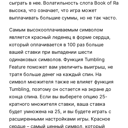
сыграть в нее. Волатильность слота Book of Ra
высока, что означает, что игра может
выплачивать большие суммы, но не так часто.
Самым высокооплачиваемым символом
является красный леденец в форме сердца,
который оплачивается в 100 раз больше
вашей ставки при выпадении шести
одинаковых символов. Функция Tumbling
Feature поможет вам увеличить выигрыш, не
тратя больше денег на каждый спин. На
символ множителя также не влияет функция
Tumbling, поэтому он остается на экране до
конца спина. Если вы выберете опцию 25-
кратного множителя ставки, ваша ставка
будет умножена на 25, и вы будете играть с
расширенными настройками игры. Красное
сердце – самый ценный символ, который