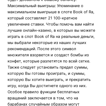
Максимальный выигрыш: Упоминание о
максимальном выигрыше в слоте Book of Ra,
который составляет 21 100-кратное
увеличение ставки. Чтобы помочь вам найти
лучшие онлайн-казино, в которых вы можете
играть в слот Book of Ra на реальные деньги,
мы выбрали некоторые из наших лучших
рекомендаций. После этого символ
множителя взорвется и создаст бомбы из
конфет, которые разлетятся по всей сетке.
Также следует установить предел суммы,
которую Вы готовы проиграть, и суммы,
которую Вы хотите выиграть, и прекратить
игру, когда Вы достигнете одного из них.
Особое правило функции бесплатных
вращений заключается в том, что на
барабанах случайным образом могут