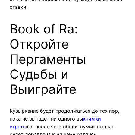
ставки.
Book of Ra:
Откройте
Пергаменты
Судьбы и
Выиграйте
Кувыркание будет продолжаться до тех пор,
пока не выпадет ни одного вы
книжки
играть
ша, после чего общая сумма выплат
будет добавлена к Вашему балансу.