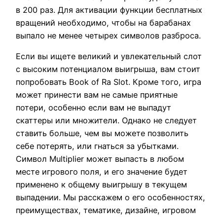
в 200 раз. Для активации функции бесплатных
вращений необходимо, чтобы на барабанах
выпало не менее четырех символов разброса.
Если вы ищете великий и увлекательный слот
с высоким потенциалом выигрыша, вам стоит
попробовать Book of Ra Slot. Кроме того, игра
может принести вам не самые приятные
потери, особенно если вам не выпадут
скаттеры или множители. Однако не следует
ставить больше, чем вы можете позволить
себе потерять, или гнаться за убытками.
Символ Multiplier может выпасть в любом
месте игрового поля, и его значение будет
применено к общему выигрышу в текущем
выпадении. Мы расскажем о его особенностях,
преимуществах, тематике, дизайне, игровом