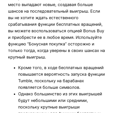
место выпадают новые, создавая больше
шансов на последовательный выигрыш. Если
вы не хотите ждать естественного
срабатывания функции бесплатных вращений,
вы можете воспользоваться опцией Bonus Buy
и приобрести ее в любое время. Используйте
функцию “Бонусная покупка” осторожно и
только тогда, когда уверены в своих шансах на
крупный выигрыш.
Кроме того, в ходе бесплатных вращений
повышается вероятность запуска функции
Tumble, поскольку на барабанах
появляется больше символов.
Однако большинство из этих выигрышей
будут небольшими или средними,
поскольку крупные выигрыши