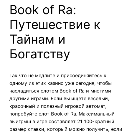
Book of Ra:
Путешествие к
Тайнам и
Богатству
Так что не медлите и присоединяйтесь к
одному из этих казино уже сегодня, чтобы
насладиться слотом Book of Ra и многими
другими играми. Если вы ищете веселый,
красочный и полезный игровой автомат,
попробуйте слот Book of Ra. Максимальный
выигрыш в игре составляет 21 100-кратный
размер ставки, который можно получить, если