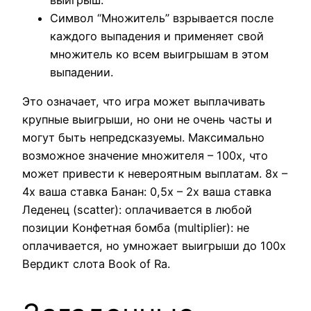
выигрыш.
Символ “Множитель” взрывается после
каждого выпадения и применяет свой
множитель ко всем выигрышам в этом
выпадении.
Это означает, что игра может выплачивать
крупные выигрыши, но они не очень часты и
могут быть непредсказуемы. Максимально
возможное значение множителя – 100x, что
может привести к невероятным выплатам. 8x –
4x ваша ставка Банан: 0,5x – 2x ваша ставка
Леденец (scatter): оплачивается в любой
позиции Конфетная бомба (multiplier): не
оплачивается, но умножает выигрыши до 100x
Вердикт слота Book of Ra.