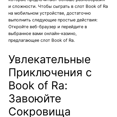
и сложности. Чтобы сыграть в слот Book of Ra
на мобильном устройстве, достаточно
выполнить следующие простые действия:
Откройте веб-браузер и перейдите в
выбранное вами онлайн-казино,
предлагающее слот Book of Ra.
Увлекательные
Приключения с
Book of Ra:
Завоюйте
Сокровища