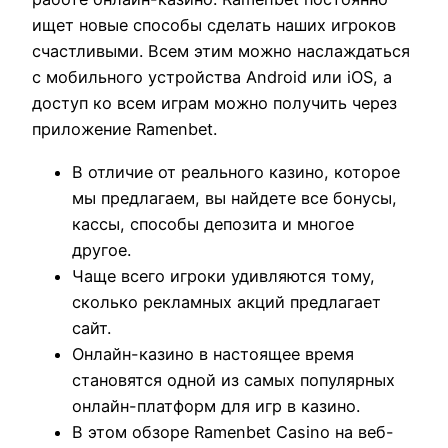
ищет новые способы сделать наших игроков
счастливыми. Всем этим можно наслаждаться
с мобильного устройства Android или iOS, а
доступ ко всем играм можно получить через
приложение Ramenbet.
В отличие от реального казино, которое
мы предлагаем, вы найдете все бонусы,
кассы, способы депозита и многое
другое.
Чаще всего игроки удивляются тому,
сколько рекламных акций предлагает
сайт.
Онлайн-казино в настоящее время
становятся одной из самых популярных
онлайн-платформ для игр в казино.
В этом обзоре Ramenbet Casino на веб-