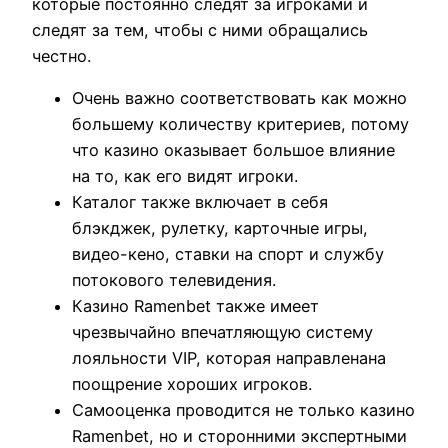
которые постоянно следят за игроками и
следят за тем, чтобы с ними обращались
честно.
Очень важно соответствовать как можно
большему количеству критериев, потому
что казино оказывает большое влияние
на то, как его видят игроки.
Каталог также включает в себя
блэкджек, рулетку, карточные игры,
видео-кено, ставки на спорт и службу
потокового телевидения.
Казино Ramenbet также имеет
чрезвычайно впечатляющую систему
лояльности VIP, которая направленана
поощрение хороших игроков.
Самооценка проводится не только казино
Ramenbet, но и сторонними экспертными