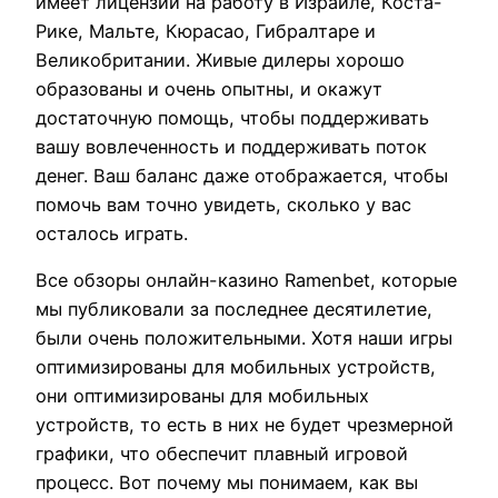
имеет лицензии на работу в Израиле, Коста-
Рике, Мальте, Кюрасао, Гибралтаре и
Великобритании. Живые дилеры хорошо
образованы и очень опытны, и окажут
достаточную помощь, чтобы поддерживать
вашу вовлеченность и поддерживать поток
денег. Ваш баланс даже отображается, чтобы
помочь вам точно увидеть, сколько у вас
осталось играть.
Все обзоры онлайн-казино Ramenbet, которые
мы публиковали за последнее десятилетие,
были очень положительными. Хотя наши игры
оптимизированы для мобильных устройств,
они оптимизированы для мобильных
устройств, то есть в них не будет чрезмерной
графики, что обеспечит плавный игровой
процесс. Вот почему мы понимаем, как вы