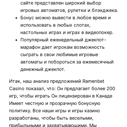
сайте представлен широкий выбор
игровых автоматов, рулетки и блэкджека.
Бонус можно вывести в любое время и
использовать в любых слотах,
настольных играх и играх в видеопокер.
Популярный еженедельный джекпот-
марафон дает игрокам возможность
сыграть в свои любимые игровые
автоматы и побороться за ежемесячный
денежный джекпот.
Итак, наш анализ предложений Ramenbet
Casino показал, что: Он предлагает более 200
игр, чтобы играть Он лицензирован в Канаде
Имеет честную и прозрачную бонусную
политику. Все наши игры и игры казино
разработаны, чтобы быть веселыми,
прибыльными и захватывающими. Мы