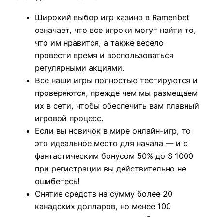
Широкий выбор игр казино в Ramenbet
означает, что все игроки могут найти то,
что им нравится, а также весело
провести время и воспользоваться
регулярными акциями.
Все наши игры полностью тестируются и
проверяются, прежде чем мы размещаем
их в сети, чтобы обеспечить вам плавный
игровой процесс.
Если вы новичок в мире онлайн-игр, то
это идеальное место для начала — и с
фантастическим бонусом 50% до $ 1000
при регистрации вы действительно не
ошибетесь!
Снятие средств на сумму более 20
канадских долларов, но менее 100