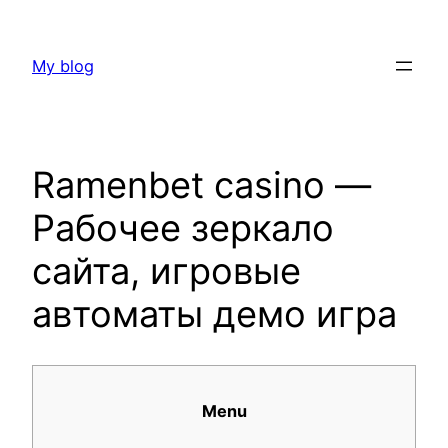
Skip
to
My blog
content
Ramenbet casino —
Рабочее зеркало
сайта, игровые
автоматы демо игра
Menu