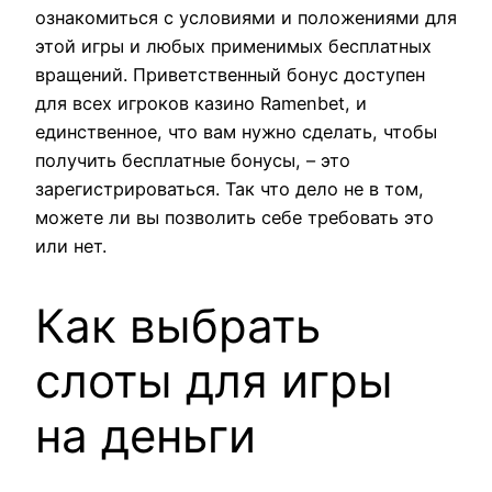
ознакомиться с условиями и положениями для
этой игры и любых применимых бесплатных
вращений. Приветственный бонус доступен
для всех игроков казино Ramenbet, и
единственное, что вам нужно сделать, чтобы
получить бесплатные бонусы, – это
зарегистрироваться. Так что дело не в том,
можете ли вы позволить себе требовать это
или нет.
Как выбрать
слоты для игры
на деньги