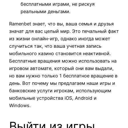
бесплатными играми, не рискуя
реальными деньгами.
Ramenbet знает, что вы, ваша семья и друзья
значат для вас целый мир. Это печальный факт
из жизни онлайн-игр, однако иногда может
случиться так, что ваша учетная запись
мобильного казино становится неактивной.
Бесплатные вращения можно использовать на
игровом автомате, который они вам выдали,
но вам нужно только 1 бесплатное вращение в
день. Вот почему мы предлагаем наши игры и
банковские услуги игрокам, использующим
мобильные устройства iOS, Android и
Windows.
Выйти из игры