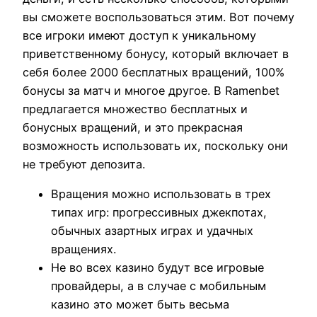
вы сможете воспользоваться этим. Вот почему
все игроки имеют доступ к уникальному
приветственному бонусу, который включает в
себя более 2000 бесплатных вращений, 100%
бонусы за матч и многое другое. В Ramenbet
предлагается множество бесплатных и
бонусных вращений, и это прекрасная
возможность использовать их, поскольку они
не требуют депозита.
Вращения можно использовать в трех
типах игр: прогрессивных джекпотах,
обычных азартных играх и удачных
вращениях.
Не во всех казино будут все игровые
провайдеры, а в случае с мобильным
казино это может быть весьма