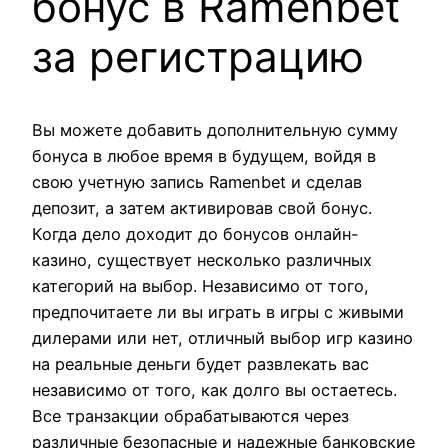
бонус в Ramenbet
за регистрацию
Вы можете добавить дополнительную сумму
бонуса в любое время в будущем, войдя в
свою учетную запись Ramenbet и сделав
депозит, а затем активировав свой бонус.
Когда дело доходит до бонусов онлайн-
казино, существует несколько различных
категорий на выбор. Независимо от того,
предпочитаете ли вы играть в игры с живыми
дилерами или нет, отличный выбор игр казино
на реальные деньги будет развлекать вас
независимо от того, как долго вы остаетесь.
Все транзакции обрабатываются через
различные безопасные и надежные банковские