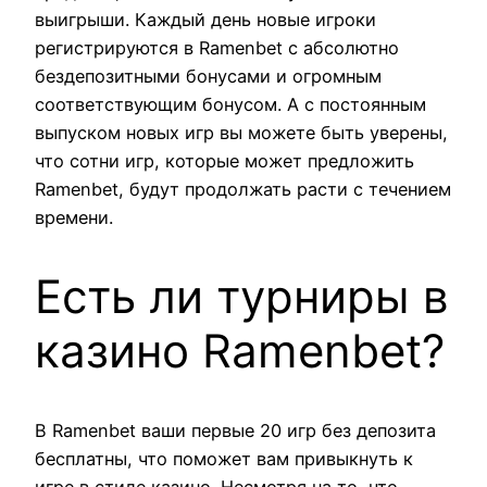
выигрыши. Каждый день новые игроки
регистрируются в Ramenbet с абсолютно
бездепозитными бонусами и огромным
соответствующим бонусом. А с постоянным
выпуском новых игр вы можете быть уверены,
что сотни игр, которые может предложить
Ramenbet, будут продолжать расти с течением
времени.
Есть ли турниры в
казино Ramenbet?
В Ramenbet ваши первые 20 игр без депозита
бесплатны, что поможет вам привыкнуть к
игре в стиле казино. Несмотря на то, что