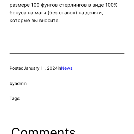
размере 100 фунтов стерлингов в виде 100%
бонуса на матч (без ставок) на деньги,
которые вы вносите.
Posted
January 11, 2024
in
News
by
admin
Tags:
Comments