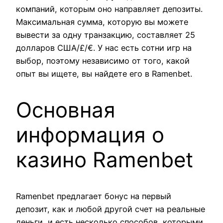
компаний, которым оно направляет депозиты.
Максимальная сумма, которую вы можете
вывести за одну транзакцию, составляет 25
долларов США/£/€. У нас есть сотни игр на
выбор, поэтому независимо от того, какой
опыт вы ищете, вы найдете его в Ramenbet.
Основная
информация о
казино Ramenbet
Ramenbet предлагает бонус на первый
депозит, как и любой другой счет на реальные
деньги, и есть несколько способов, которыми