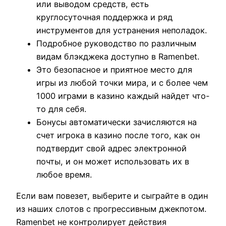
или выводом средств, есть
круглосуточная поддержка и ряд
инструментов для устранения неполадок.
Подробное руководство по различным
видам блэкджека доступно в Ramenbet.
Это безопасное и приятное место для
игры из любой точки мира, и с более чем
1000 играми в казино каждый найдет что-
то для себя.
Бонусы автоматически зачисляются на
счет игрока в казино после того, как он
подтвердит свой адрес электронной
почты, и он может использовать их в
любое время.
Если вам повезет, выберите и сыграйте в один
из наших слотов с прогрессивным джекпотом.
Ramenbet не контролирует действия