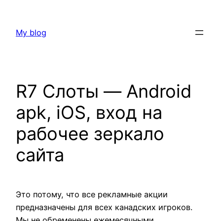
Skip
to
My blog
content
R7 Слоты — Android
apk, iOS, вход на
рабочее зеркало
сайта
Это потому, что все рекламные акции
предназначены для всех канадских игроков.
Мы не обременены ежемесячными