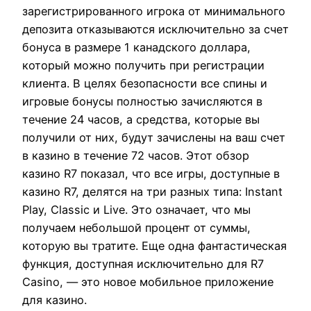
зарегистрированного игрока от минимального
депозита отказываются исключительно за счет
бонуса в размере 1 канадского доллара,
который можно получить при регистрации
клиента. В целях безопасности все спины и
игровые бонусы полностью зачисляются в
течение 24 часов, а средства, которые вы
получили от них, будут зачислены на ваш счет
в казино в течение 72 часов. Этот обзор
казино R7 показал, что все игры, доступные в
казино R7, делятся на три разных типа: Instant
Play, Classic и Live. Это означает, что мы
получаем небольшой процент от суммы,
которую вы тратите. Еще одна фантастическая
функция, доступная исключительно для R7
Casino, — это новое мобильное приложение
для казино.