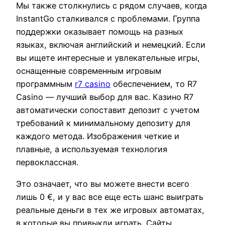
Мы также столкнулись с рядом случаев, когда
InstantGo сталкивался с проблемами. Группа
поддержки оказывает помощь на разных
языках, включая английский и немецкий. Если
вы ищете интересные и увлекательные игры,
оснащенные современным игровым
программным
r7 casino
обеспечением, то R7
Casino — лучший выбор для вас. Казино R7
автоматически сопоставит депозит с учетом
требований к минимальному депозиту для
каждого метода. Изображения четкие и
плавные, а используемая технология
первоклассная.
Это означает, что вы можете внести всего
лишь 0 €, и у вас все еще есть шанс выиграть
реальные деньги в тех же игровых автоматах,
в которые вы привыкли играть. Сайты,