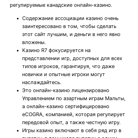
регулируемые канадские онлайн-казино.
Содержание ассоциации казино очень
заинтересовано в том, чтобы сделать
этот сайт лучшим, и деньги в него явно
вложены.
Казино R7 фокусируется на
представлении игр, доступных для всех
типов игроков, гарантируя, что даже
новички и опытные игроки могут
наслаждайтесь.
Это онлайн-казино лицензировано
Управлением по азартным играм Мальты,
а онлайн-казино сертифицировано
eCOGRA, компанией, которая регулирует
передовой опыт, а также честную игру.
Игры казино включают в себя ряд игр в