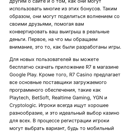
другим о сайте и о том, как они могут
использовать многие из этих бонусов. Таким
образом, они могут поделиться волнением со
своими друзьями, помогая вам
конвертировать ваш выигрыш в реальные
деньги. Первое, на что мы обращаем
внимание, это то, как были разработаны игры.
Для новых пользователей вы можете
бесплатно скачать приложение R7 в магазине
Google Play. Кроме того, R7 Casino предлагает
все основные поставщики загружаемого
программного обеспечения, такие как
Playtech, BetSoft, Realtime Gaming, YGN и
Cryptologic. Игроки всегда ищут хорошее
разнообразие, и это идеальный выбор казино
для всех. В процессе регистрации игроки
могут выбрать вариант, будь то мобильный