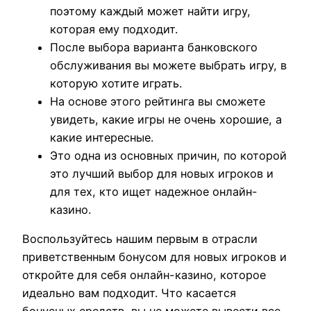
поэтому каждый может найти игру,
которая ему подходит.
После выбора варианта банковского
обслуживания вы можете выбрать игру, в
которую хотите играть.
На основе этого рейтинга вы сможете
увидеть, какие игры не очень хорошие, а
какие интересные.
Это одна из основных причин, по которой
это лучший выбор для новых игроков и
для тех, кто ищет надежное онлайн-
казино.
Воспользуйтесь нашим первым в отрасли
приветственным бонусом для новых игроков и
откройте для себя онлайн-казино, которое
идеально вам подходит. Что касается