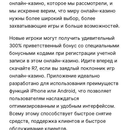
онлайн-казино, которое мы рассмотрели, и
мы искренне верим, что миру онлайн-казино
нужны более широкий выбор, более
захватывающие игры и больше возможностей.
Новые игроки могут получить удивительный
300% приветственный бонус со специальными
бонусными кодами при регистрации учетной
записи в этом онлайн-казино. Идите вперед и
скачайте R7, если вы заядлый поклонник игр
онлайн-казино. Приложение идеально
разработано для использования преимуществ
функций iPhone или Android, что позволяет
пользователям наслаждаться
оптимизированным и удобным интерфейсом.
Всему этому способствует быстрое снятие
средств, поддержка клиентов и быстрое
обслуживание клиентов.