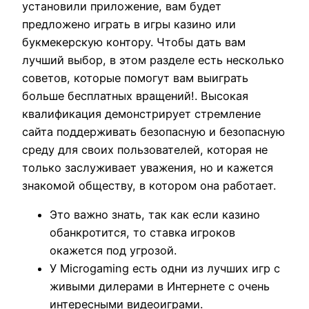
установили приложение, вам будет
предложено играть в игры казино или
букмекерскую контору. Чтобы дать вам
лучший выбор, в этом разделе есть несколько
советов, которые помогут вам выиграть
больше бесплатных вращений!. Высокая
квалификация демонстрирует стремление
сайта поддерживать безопасную и безопасную
среду для своих пользователей, которая не
только заслуживает уважения, но и кажется
знакомой обществу, в котором она работает.
Это важно знать, так как если казино
обанкротится, то ставка игроков
окажется под угрозой.
У Microgaming есть одни из лучших игр с
живыми дилерами в Интернете с очень
интересными видеоиграми.