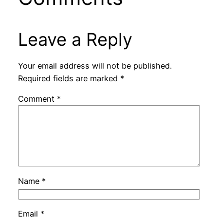
Leave a Reply
Your email address will not be published.
Required fields are marked
*
Comment
*
Name
*
Email
*