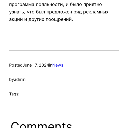
программа лояльности, и было приятно
узнать, что был предложен ряд рекламных
акций и других поощрений.
Posted
June 17, 2024
in
News
by
admin
Tags:
Comments