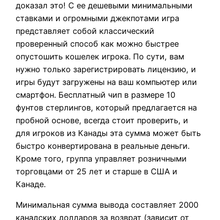
доказал это! С ее дешевыми минимальными
ставками и огромными джекпотами игра
представляет собой классический
проверенный способ как можно быстрее
опустошить кошелек игрока. По сути, вам
нужно только зарегистрировать лицензию, и
игры будут загружены на ваш компьютер или
смартфон. Бесплатный чип в размере 10
фунтов стерлингов, который предлагается на
пробной основе, всегда стоит проверить, и
для игроков из Канады эта сумма может быть
быстро конвертирована в реальные деньги.
Кроме того, группа управляет розничными
торговцами от 25 лет и старше в США и
Канаде.
Минимальная сумма вывода составляет 2000
канадских долларов за возврат (зависит от