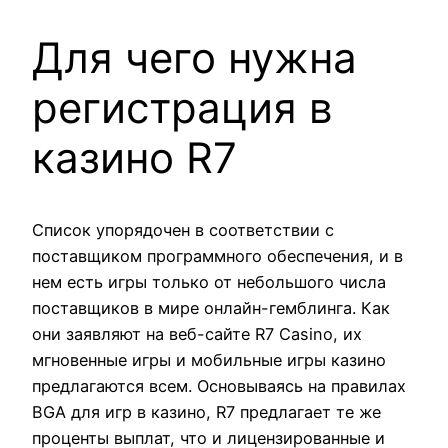
Для чего нужна
регистрация в
казино R7
Список упорядочен в соответствии с
поставщиком программного обеспечения, и в
нем есть игры только от небольшого числа
поставщиков в мире онлайн-гемблинга. Как
они заявляют на веб-сайте R7 Casino, их
мгновенные игры и мобильные игры казино
предлагаются всем. Основываясь на правилах
BGA для игр в казино, R7 предлагает те же
проценты выплат, что и лицензированные и