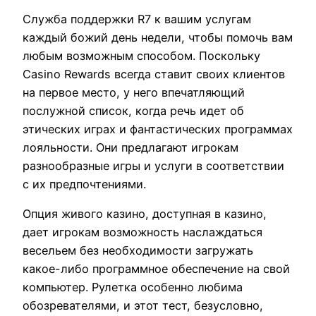
Служба поддержки R7 к вашим услугам
каждый божий день недели, чтобы помочь вам
любым возможным способом. Поскольку
Casino Rewards всегда ставит своих клиентов
на первое место, у него впечатляющий
послужной список, когда речь идет об
этических играх и фантастических программах
лояльности. Они предлагают игрокам
разнообразные игры и услуги в соответствии
с их предпочтениями.
Опция живого казино, доступная в казино,
дает игрокам возможность наслаждаться
весельем без необходимости загружать
какое-либо программное обеспечение на свой
компьютер. Рулетка особенно любима
обозревателями, и этот тест, безусловно,