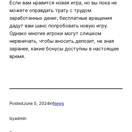
Если вам нравится новая игра, но вы пока не
можете оправдать трату с трудом
заработанных денег, бесплатные вращения
дадут вам шанс попробовать новую игру.
Однако многие игроки могут слишком
нервничать, чтобы вносить депозит, не зная
заранее, какие бонусы доступны в настоящее
время.
Posted
June 5, 2024
in
News
by
admin