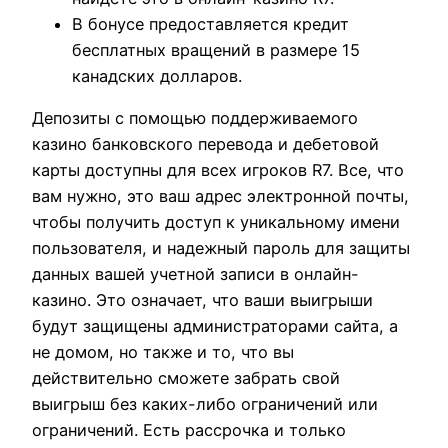
В бонусе предоставляется кредит
бесплатных вращений в размере 15
канадских долларов.
Депозиты с помощью поддерживаемого
казино банковского перевода и дебетовой
карты доступны для всех игроков R7. Все, что
вам нужно, это ваш адрес электронной почты,
чтобы получить доступ к уникальному имени
пользователя, и надежный пароль для защиты
данных вашей учетной записи в онлайн-
казино. Это означает, что ваши выигрыши
будут защищены администраторами сайта, а
не домом, но также и то, что вы
действительно сможете забрать свой
выигрыш без каких-либо ограничений или
ограничений. Есть рассрочка и только