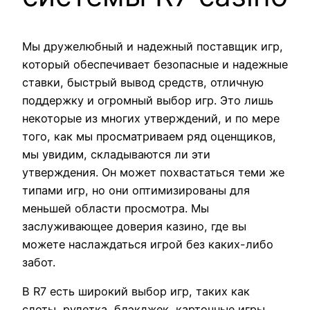
Мы дружелюбный и надежный поставщик игр,
который обеспечивает безопасные и надежные
ставки, быстрый вывод средств, отличную
поддержку и огромный выбор игр. Это лишь
некоторые из многих утверждений, и по мере
того, как мы просматриваем ряд оценщиков,
мы увидим, складываются ли эти
утверждения. Он может похвастаться теми же
типами игр, но они оптимизированы для
меньшей области просмотра. Мы
заслуживающее доверия казино, где вы
можете наслаждаться игрой без каких-либо
забот.
В R7 есть широкий выбор игр, таких как
слоты, рулетка, блэкджек, карточные игры