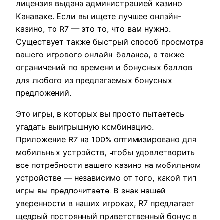
лицензия выдана администрацией казино
Канаваке. Если вы ищете лучшее онлайн-
казино, то R7 — это то, что вам нужно.
Существует также быстрый способ просмотра
вашего игрового онлайн-баланса, а также
ограничений по времени и бонусных баллов
для любого из предлагаемых бонусных
предложений.
Это игры, в которых вы просто пытаетесь
угадать выигрышную комбинацию.
Приложение R7 на 100% оптимизировано для
мобильных устройств, чтобы удовлетворить
все потребности вашего казино на мобильном
устройстве — независимо от того, какой тип
игры вы предпочитаете. В знак нашей
уверенности в наших игроках, R7 предлагает
щедрый постоянный приветственный бонус в