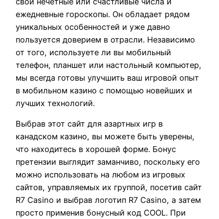
свои нечетные или счастливые числа и
ежедневные гороскопы. Он обладает рядом
уникальных особенностей и уже давно
пользуется доверием в отрасли. Независимо
от того, используете ли вы мобильный
телефон, планшет или настольный компьютер,
мы всегда готовы улучшить ваш игровой опыт
в мобильном казино с помощью новейших и
лучших технологий.
Выбрав этот сайт для азартных игр в
канадском казино, вы можете быть уверены,
что находитесь в хорошей форме. Бонус
претензии выглядит заманчиво, поскольку его
можно использовать на любом из игровых
сайтов, управляемых их группой, посетив сайт
R7 Casino и выбрав логотип R7 Casino, а затем
просто применив бонусный код COOL. При