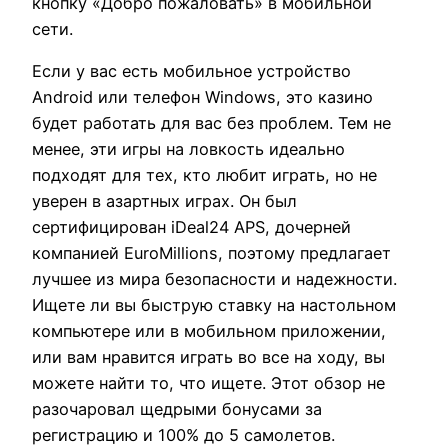
кнопку «Добро пожаловать» в мобильной
сети.
Если у вас есть мобильное устройство
Android или телефон Windows, это казино
будет работать для вас без проблем. Тем не
менее, эти игры на ловкость идеально
подходят для тех, кто любит играть, но не
уверен в азартных играх. Он был
сертифицирован iDeal24 APS, дочерней
компанией EuroMillions, поэтому предлагает
лучшее из мира безопасности и надежности.
Ищете ли вы быструю ставку на настольном
компьютере или в мобильном приложении,
или вам нравится играть во все на ходу, вы
можете найти то, что ищете. Этот обзор не
разочаровал щедрыми бонусами за
регистрацию и 100% до 5 самолетов.