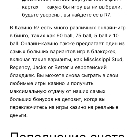
картах — какую бы игру вы ни выбрали,
будьте уверены, вы найдете ее в R7.
В Казино R7 есть много различных онлайн-игр
в бинго, таких как 90 ball, 75 ball, 5 ball и 10
ball. Онлайн-казино также предлагает один из
самых больших вариантов игр в блэкджек,
включая такие варианты, как Mississippi Stud,
Regency, Jacks or Better и европейский
блэкджек. Вы можете снова сыграть в свои
любимые игры казино и получить
максимальную отдачу от наших самых
больших бонусов на депозит, когда вы
переключитесь на игры казино на реальные
деньги.