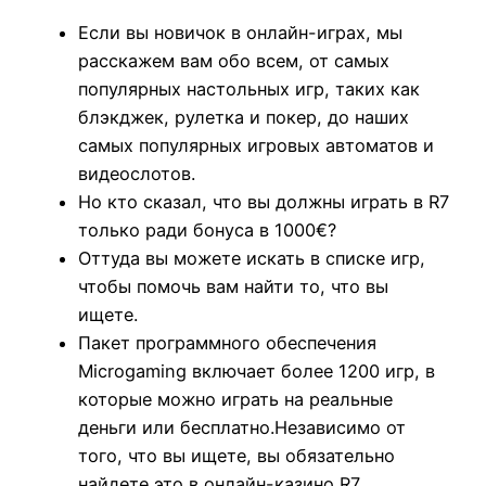
Если вы новичок в онлайн-играх, мы
расскажем вам обо всем, от самых
популярных настольных игр, таких как
блэкджек, рулетка и покер, до наших
самых популярных игровых автоматов и
видеослотов.
Но кто сказал, что вы должны играть в R7
только ради бонуса в 1000€?
Оттуда вы можете искать в списке игр,
чтобы помочь вам найти то, что вы
ищете.
Пакет программного обеспечения
Microgaming включает более 1200 игр, в
которые можно играть на реальные
деньги или бесплатно.Независимо от
того, что вы ищете, вы обязательно
найдете это в онлайн-казино R7.