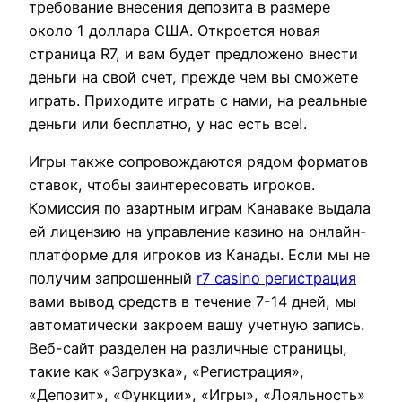
требование внесения депозита в размере
около 1 доллара США. Откроется новая
страница R7, и вам будет предложено внести
деньги на свой счет, прежде чем вы сможете
играть. Приходите играть с нами, на реальные
деньги или бесплатно, у нас есть все!.
Игры также сопровождаются рядом форматов
ставок, чтобы заинтересовать игроков.
Комиссия по азартным играм Канаваке выдала
ей лицензию на управление казино на онлайн-
платформе для игроков из Канады. Если мы не
получим запрошенный
r7 casino регистрация
вами вывод средств в течение 7-14 дней, мы
автоматически закроем вашу учетную запись.
Веб-сайт разделен на различные страницы,
такие как «Загрузка», «Регистрация»,
«Депозит», «Функции», «Игры», «Лояльность»