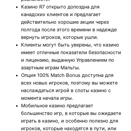
Казино R7 открыто допоздна для
канадских клиентов и предлагает
действительно хорошие акции через
полгода после этого времени в надежде
вернуть игроков, которые ушли.
Клиенты могут быть уверены, что казино
имеет отличные показатели безопасности
и лицензию, выданную Управлением по
азартным играм Мальты.
Опция 100% Match Bonus доступна для
всех новых игроков, поэтому вы можете
наслаждаться игрой в слоты казино с
момента начала игры.
Мобильное казино предлагает
большинство игр, в которые вы ожидаете
играть в казино, и особенно полезно для
игроков, которые находятся в пути, или