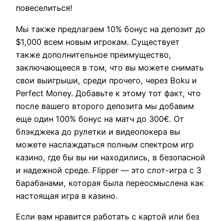
повеселиться!
Мы также предлагаем 10% бонус на депозит до
$1,000 всем новым игрокам. Существует
также дополнительное преимущество,
заключающееся в том, что вы можете снимать
свои выигрыши, среди прочего, через Boku и
Perfect Money. Добавьте к этому тот факт, что
после вашего второго депозита мы добавим
еще один 100% бонус на матч до 300€. От
блэкджека до рулетки и видеопокера вы
можете наслаждаться полным спектром игр
казино, где бы вы ни находились, в безопасной
и надежной среде. Flipper — это слот-игра с 3
барабанами, которая была переосмыслена как
настоящая игра в казино.
Если вам нравится работать с картой или без