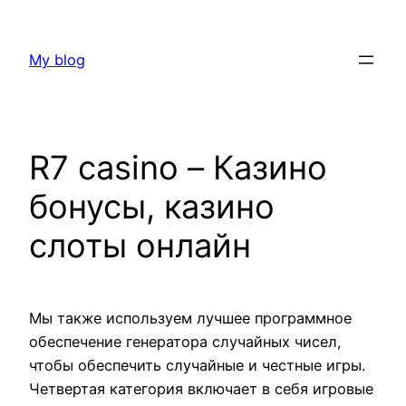
Skip
to
My blog
content
R7 casino – Казино
бонусы, казино
слоты онлайн
Мы также используем лучшее программное
обеспечение генератора случайных чисел,
чтобы обеспечить случайные и честные игры.
Четвертая категория включает в себя игровые