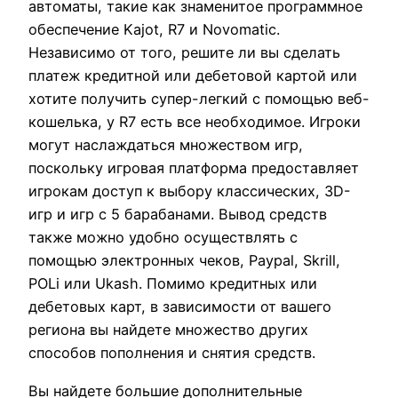
автоматы, такие как знаменитое программное
обеспечение Kajot, R7 и Novomatic.
Независимо от того, решите ли вы сделать
платеж кредитной или дебетовой картой или
хотите получить супер-легкий с помощью веб-
кошелька, у R7 есть все необходимое. Игроки
могут наслаждаться множеством игр,
поскольку игровая платформа предоставляет
игрокам доступ к выбору классических, 3D-
игр и игр с 5 барабанами. Вывод средств
также можно удобно осуществлять с
помощью электронных чеков, Paypal, Skrill,
POLi или Ukash. Помимо кредитных или
дебетовых карт, в зависимости от вашего
региона вы найдете множество других
способов пополнения и снятия средств.
Вы найдете большие дополнительные