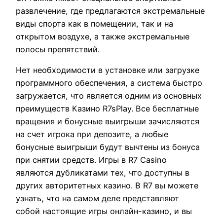
развлечение, где предлагаются экстремальные
виды спорта как в помещении, так и на
открытом воздухе, а также экстремальные
полосы препятствий.
Нет необходимости в установке или загрузке
программного обеспечения, а система быстро
загружается, что является одним из основных
преимуществ Казино R7sPlay. Все бесплатные
вращения и бонусные выигрыши зачисляются
на счет игрока при депозите, а любые
бонусные выигрыши будут вычтены из бонуса
при снятии средств. Игры в R7 Casino
являются дубликатами тех, что доступны в
других авторитетных казино. В R7 вы можете
узнать, что на самом деле представляют
собой настоящие игры онлайн-казино, и вы