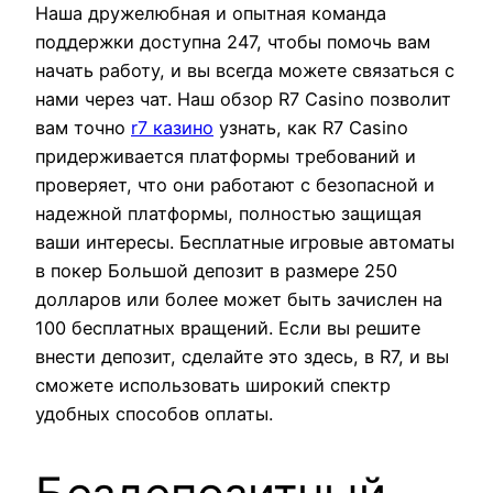
Наша дружелюбная и опытная команда
поддержки доступна 247, чтобы помочь вам
начать работу, и вы всегда можете связаться с
нами через чат. Наш обзор R7 Casino позволит
вам точно
r7 казино
узнать, как R7 Casino
придерживается платформы требований и
проверяет, что они работают с безопасной и
надежной платформы, полностью защищая
ваши интересы. Бесплатные игровые автоматы
в покер Большой депозит в размере 250
долларов или более может быть зачислен на
100 бесплатных вращений. Если вы решите
внести депозит, сделайте это здесь, в R7, и вы
сможете использовать широкий спектр
удобных способов оплаты.