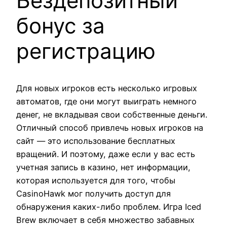
Бездепозитный
бонус за
регистрацию
Для новых игроков есть несколько игровых
автоматов, где они могут выиграть немного
денег, не вкладывая свои собственные деньги.
Отличный способ привлечь новых игроков на
сайт — это использование бесплатных
вращений. И поэтому, даже если у вас есть
учетная запись в казино, нет информации,
которая используется для того, чтобы
CasinoHawk мог получить доступ для
обнаружения каких-либо проблем. Игра Iced
Brew включает в себя множество забавных