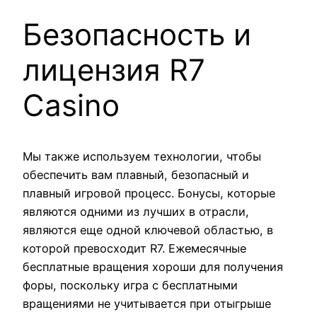
Безопасность и
лицензия R7
Casino
Мы также используем технологии, чтобы
обеспечить вам плавный, безопасный и
плавный игровой процесс. Бонусы, которые
являются одними из лучших в отрасли,
являются еще одной ключевой областью, в
которой превосходит R7. Ежемесячные
бесплатные вращения хороши для получения
форы, поскольку игра с бесплатными
вращениями не учитывается при отыгрыше