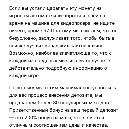
Если вы устали царапать эту монету на
игровом автомате или бороться с ней на
время на машине для видеопокера, не ищите
ничего, кроме R7. Поэтому мы считаем, что он,
безусловно, заслуживает того, чтобы быть в
списке лучших канадских сайтов казино.
Возможно, наиболее впечатляюще то, что с
каждой из предлагаемых игр вы получаете
действительно подробную информацию о
каждой игре.
Поскольку мы хотим максимально упростить
для вас процесс внесения депозита, мы
предлагаем более 30 популярных методов.
Приветственный бонус на ваш первый депозит
— это 200% бонус на матч, что является
отличным соотношением цены и качества.