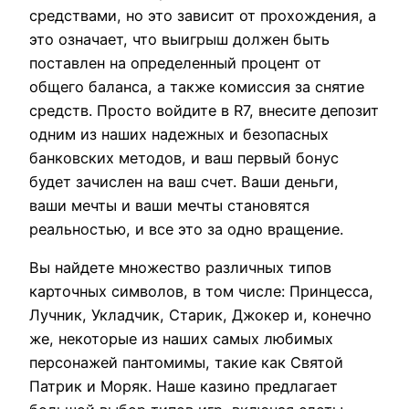
средствами, но это зависит от прохождения, а
это означает, что выигрыш должен быть
поставлен на определенный процент от
общего баланса, а также комиссия за снятие
средств. Просто войдите в R7, внесите депозит
одним из наших надежных и безопасных
банковских методов, и ваш первый бонус
будет зачислен на ваш счет. Ваши деньги,
ваши мечты и ваши мечты становятся
реальностью, и все это за одно вращение.
Вы найдете множество различных типов
карточных символов, в том числе: Принцесса,
Лучник, Укладчик, Старик, Джокер и, конечно
же, некоторые из наших самых любимых
персонажей пантомимы, такие как Святой
Патрик и Моряк. Наше казино предлагает