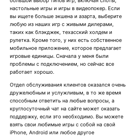
большой выбор типов игр, включая слоты,
настольные игры и игры в видеопокер. Если
вы ищете больше экшена и азарта, выберите
любую из наших игр с живыми дилерами,
таких как блэкджек, техасский холдем и
рулетка. Кроме того, у них есть собственное
мобильное приложение, которое предлагает
игровые единицы. Сначала у меня были
проблемы с подключением, но сейчас все
работает хорошо.
Отдел обслуживания клиентов оказался очень
дружелюбным и услужливым, в то же время
способным ответить на любые вопросы, а
круглосуточный чат на сайте может оказать
поддержку, если это необходимо. Вы можете
взять свои любимые игры с собой на свой
iPhone, Android или любое другое