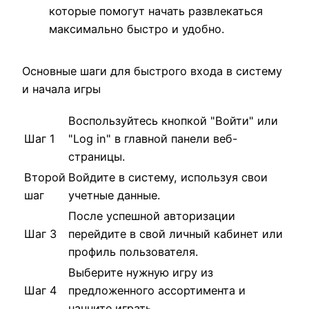
которые помогут начать развлекаться
максимально быстро и удобно.
Основные шаги для быстрого входа в систему
и начала игры
Воспользуйтесь кнопкой "Войти" или
Шаг 1
"Log in" в главной панели веб-
страницы.
Второй
Войдите в систему, используя свои
шаг
учетные данные.
После успешной авторизации
Шаг 3
перейдите в свой личный кабинет или
профиль пользователя.
Выберите нужную игру из
Шаг 4
предложенного ассортимента и
начните играть.