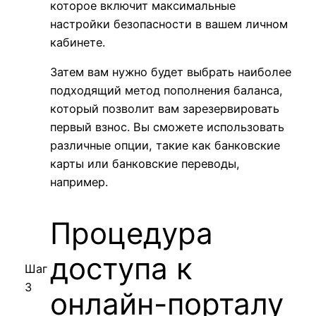
которое включит максимальные
настройки безопасности в вашем личном
кабинете.
Затем вам нужно будет выбрать наиболее
подходящий метод пополнения баланса,
который позволит вам зарезервировать
первый взнос. Вы сможете использовать
различные опции, такие как банковские
карты или банковские переводы,
например.
Процедура
доступа к
Шаг
3
онлайн-порталу