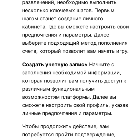
развлечений, необходимо выполнить
несколько ключевых шагов. Первым
шагом станет создание личного
кабинета, где вы сможете настроить свои
предпочтения и параметры. Далее
выберите подходящий метод пополнения
счета, который позволит вам начать игру.
Создать учетную запись
Начните с
заполнения необходимой информации,
которая позволит вам получить доступ к
различным функциональным
возможностям платформы. Далее вы
сможете настроить свой профиль, указав
личные предпочтения и параметры.
Чтобы продолжить действие, вам
потребуется пройти подтверждение,