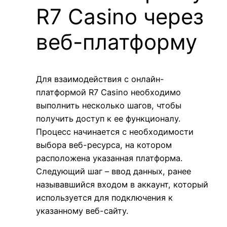
R7 Casino через
веб-платформу
Для взаимодействия с онлайн-
платформой R7 Casino необходимо
выполнить несколько шагов, чтобы
получить доступ к ее функционалу.
Процесс начинается с необходимости
выбора веб-ресурса, на котором
расположена указанная платформа.
Следующий шаг – ввод данных, ранее
называвшийся входом в аккаунт, который
используется для подключения к
указанному веб-сайту.