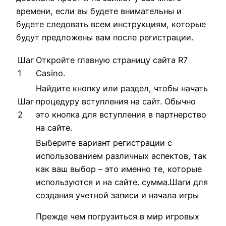
времени, если вы будете внимательны и
будете следовать всем инструкциям, которые
будут предложены вам после регистрации.
Шаг
Откройте главную страницу сайта R7
1
Casino.
Найдите кнопку или раздел, чтобы начать
Шаг
процедуру вступления на сайт. Обычно
2
это кнопка для вступления в партнерство
на сайте.
Выберите вариант регистрации с
использованием различных аспектов, так
как ваш выбор – это именно те, которые
используются и на сайте. сумма.Шаги для
создания учетной записи и начала игры
Прежде чем погрузиться в мир игровых