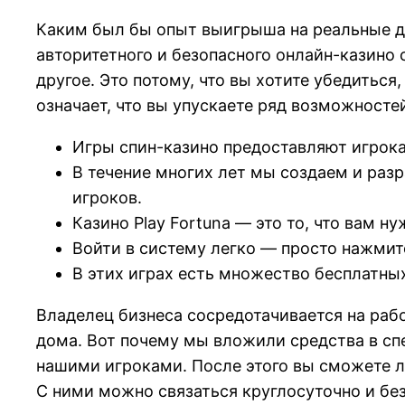
Каким был бы опыт выигрыша на реальные де
авторитетного и безопасного онлайн-казино 
другое. Это потому, что вы хотите убедиться
означает, что вы упускаете ряд возможност
Игры спин-казино предоставляют игрок
В течение многих лет мы создаем и раз
игроков.
Казино Play Fortuna — это то, что вам н
Войти в систему легко — просто нажмите
В этих играх есть множество бесплатны
Владелец бизнеса сосредотачивается на работ
дома. Вот почему мы вложили средства в сп
нашими игроками. После этого вы сможете л
С ними можно связаться круглосуточно и без