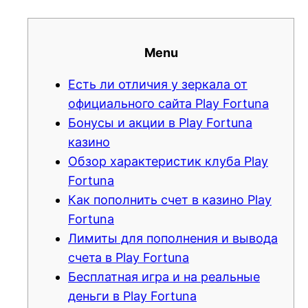
Menu
Есть ли отличия у зеркала от
официального сайта Play Fortuna
Бонусы и акции в Play Fortuna
казино
Обзор характеристик клуба Play
Fortuna
Как пополнить счет в казино Play
Fortuna
Лимиты для пополнения и вывода
счета в Play Fortuna
Бесплатная игра и на реальные
деньги в Play Fortuna