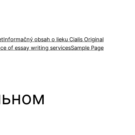
et
Informačný obsah o lieku Cialis Original
ce of essay writing services
Sample Page
альном