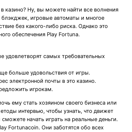
в казино? Ну, вы можете найти все волнения
, блэкджек, игровые автоматы и многое
ствие без какого-либо риска. Однако это
го обеспечения Play Fortuna.
ые удовлетворят самых требовательных
 еще больше удовольствия от игры.
рес электронной почты в это казино.
предложить игрокам.
омочь ему стать хозяином своего бизнеса или
етоды интервью, чтобы узнать, что движет
 сможете начать играть на реальные деньги.
y Fortunacoin. Они заботятся обо всех