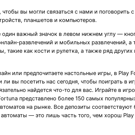
 чтобы вы могли связаться с нами и поговорить 
стройств, планшетов и компьютеров.
 один важный значок в левом нижнем углу — кнопк
 онлайн-развлечений и мобильных развлечений, а
, такие как кости и рулетка, а также ряд других
айн или предпочитаете настольные игры, в Play F
ли вы посетить нас сегодня, чтобы поиграть в и
язательно найдется что-то для вас. Играйте в иг
y Fortuna представлено более 150 самых популярны
втоматов на рынке. Все депозиты соответствуют
втоматы — это лишь часть того, чем хорош Play 