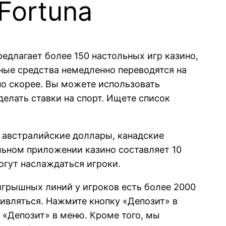
Fortuna
редлагает более 150 настольных игр казино,
сные средства немедленно переводятся на
но скорее. Вы можете использовать
делать ставки на спорт. Ищете список
, австралийские доллары, канадские
льном приложении казино составляет 10
огут наслаждаться игроки.
грышных линий у игроков есть более 2000
тивляться. Нажмите кнопку «Депозит» в
 «Депозит» в меню. Кроме того, мы