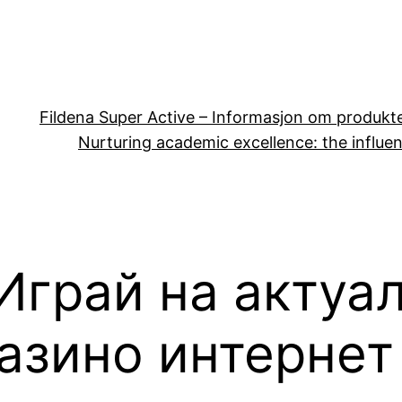
Fildena Super Active – Informasjon om produkt
Nurturing academic excellence: the influen
| Играй на акту
 казино интернет