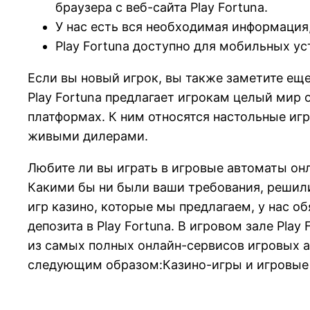
браузера с веб-сайта Play Fortuna.
У нас есть вся необходимая информация,
Play Fortuna доступно для мобильных у
Если вы новый игрок, вы также заметите еще
Play Fortuna предлагает игрокам целый мир
платформах. К ним относятся настольные игры
живыми дилерами.
Любите ли вы играть в игровые автоматы онл
Какими бы ни были ваши требования, решили 
игр казино, которые мы предлагаем, у нас об
депозита в Play Fortuna. В игровом зале Pla
из самых полных онлайн-сервисов игровых а
следующим образом:Казино-игры и игровые а