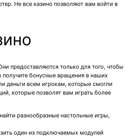
тер. Не все казино позволяют вам войти в
зино
Они предоставляются только для того, чтобы
ы получите бонусные вращения в наших
ули деньги всем игрокам, которые смогли
ций, которые позволят вам играть более
е найти разнообразные настольные игры,
узить один из подключаемых модулей