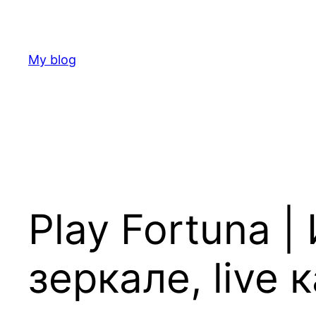
Skip
to
content
My blog
Play Fortuna 
зеркале, live