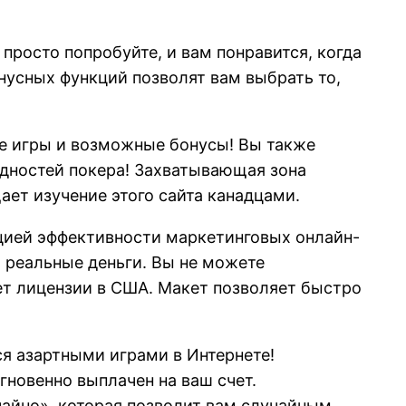
 просто попробуйте, и вам понравится, когда
онусных функций позволят вам выбрать то,
е игры и возможные бонусы! Вы также
идностей покера! Захватывающая зона
ет изучение этого сайта канадцами.
ацией эффективности маркетинговых онлайн-
а реальные деньги. Вы не можете
еет лицензии в США. Макет позволяет быстро
ся азартными играми в Интернете!
гновенно выплачен на ваш счет.
учайно», которая позволит вам случайным