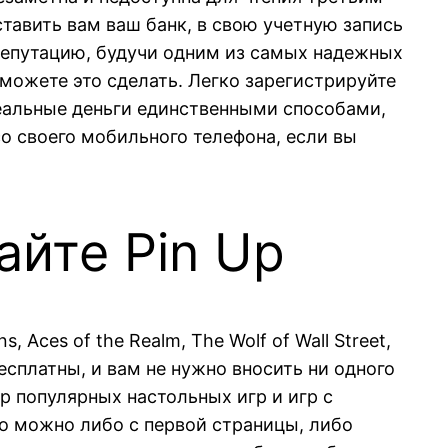
тавить вам ваш банк, в свою учетную запись
 репутацию, будучи одним из самых надежных
 можете это сделать. Легко зарегистрируйте
реальные деньги единственными способами,
о своего мобильного телефона, если вы
айте Pin Up
Aces of the Realm, The Wolf of Wall Street,
бесплатны, и вам не нужно вносить ни одного
ор популярных настольных игр и игр с
но можно либо с первой страницы, либо