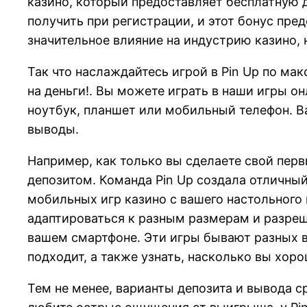
казино, который предоставляет бесплатную 
получить при регистрации, и этот бонус пре
значительное влияние на индустрию казино, 
Так что наслаждайтесь игрой в Pin Up по ма
на деньги!. Вы можете играть в наши игры 
ноутбук, планшет или мобильный телефон. В
выводы.
Например, как только вы сделаете свой пер
депозитом. Команда Pin Up создала отличны
мобильных игр казино с вашего настольного
адаптироваться к разным размерам и разреш
вашем смартфоне. Эти игры бывают разных ва
подходит, а также узнать, насколько вы хорош
Тем не менее, варианты депозита и вывода с