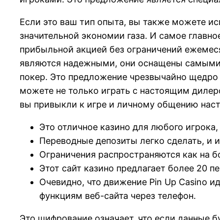
Если это ваш тип опыта, вы также можете и
значительной экономии газа. И самое главно
прибыльной акцией без ограничений ежемеся
являются надежными, они оснащены самыми 
покер. Это предложение чрезвычайно щедро 
можете не только играть с настоящим дилеро
вы привыкли к игре и личному общению наст
Это отличное казино для любого игрока, 
Переводные депозиты легко сделать, и и
Ограничения распространяются как на бо
Этот сайт казино предлагает более 20 п
Очевидно, что движение Pin Up Casino 
функциям веб-сайта через телефон.
Это шифрование означает, что если данные б