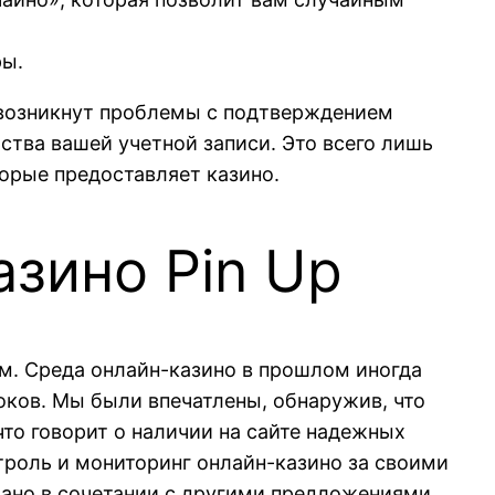
ры.
с возникнут проблемы с подтверждением
ства вашей учетной записи. Это всего лишь
орые предоставляет казино.
азино Pin Up
ем. Среда онлайн-казино в прошлом иногда
оков. Мы были впечатлены, обнаружив, что
что говорит о наличии на сайте надежных
нтроль и мониторинг онлайн-казино за своими
ано в сочетании с другими предложениями.