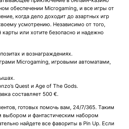
хватывающее приключение в онлайн-казино
ом обеспечении Microgaming, и все игры от
ние, когда дело доходит до азартных игр
своему усмотрению. Независимо от того,
 карты или хотите безопасно и надежно
озитах и ​​вознаграждениях.
играми Microgaming, игровыми автоматами,
рышах.
zo’s Quest и Age of The Gods.
авка составляет 500 €.
нтов, готовых помочь вам, 24/7/365. Таким
ным выбором и фантастическим набором
тельно найдете все фавориты в Pin Up. Если