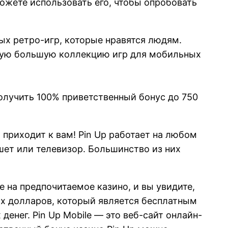
 можете использовать его, чтобы опробовать
ых ретро-игр, которые нравятся людям.
амую большую коллекцию игр для мобильных
олучить 100% приветственный бонус до 750
 приходит к вам! Pin Up работает на любом
шет или телевизор. Большинство из них
 на предпочитаемое казино, и вы увидите,
их долларов, который является бесплатным
нег. Pin Up Mobile — это веб-сайт онлайн-