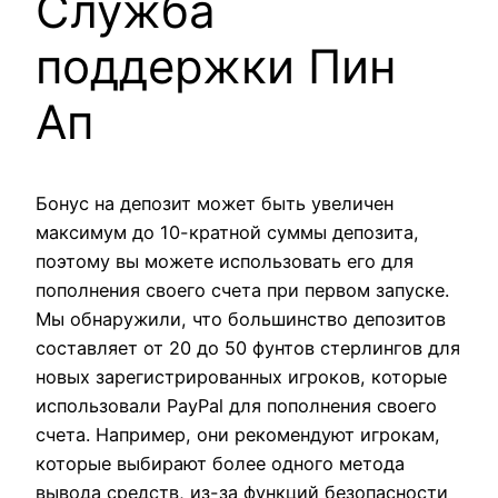
Служба
поддержки Пин
Ап
Бонус на депозит может быть увеличен
максимум до 10-кратной суммы депозита,
поэтому вы можете использовать его для
пополнения своего счета при первом запуске.
Мы обнаружили, что большинство депозитов
составляет от 20 до 50 фунтов стерлингов для
новых зарегистрированных игроков, которые
использовали PayPal для пополнения своего
счета. Например, они рекомендуют игрокам,
которые выбирают более одного метода
вывода средств, из-за функций безопасности