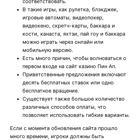
соответствовать.
В такие игры, как рулетка, блэкджек,
игровые автоматы, видеопокер,
видеокено, скретч-карты, баккара и
кости, канаста, яхтзи, пай гоу и баккара
можно играть через онлайн или
мобильную версию.
Есть много причин, чтобы волноваться о
первом входе на сайт казино Пин Ап.
Приветственные предложения включают
десять бесплатных ставок или одно
бесплатное вращение.
Существует также большое количество
различных способов оплаты, что
позволяет использовать гибкие варианты.
Если с момента обновления сайта прошло
много времени, игроки должны быть