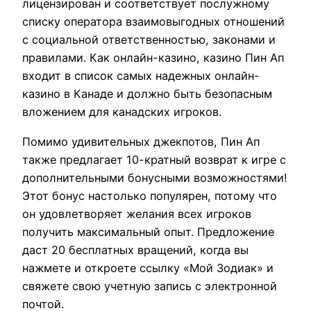
лицензирован и соответствует послужному
списку оператора взаимовыгодных отношений
с социальной ответственностью, законами и
правилами. Как онлайн-казино, казино Пин Ап
входит в список самых надежных онлайн-
казино в Канаде и должно быть безопасным
вложением для канадских игроков.
Помимо удивительных джекпотов, Пин Ап
также предлагает 10-кратный возврат к игре с
дополнительными бонусными возможностями!
Этот бонус настолько популярен, потому что
он удовлетворяет желания всех игроков
получить максимальный опыт. Предложение
даст 20 бесплатных вращений, когда вы
нажмете и откроете ссылку «Мой Зодиак» и
свяжете свою учетную запись с электронной
почтой.