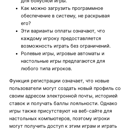
для бонусной игры.
Как можно загрузить программное
обеспечение в систему, не раскрывая
его?
Эти варианты оплаты означают, что
каждому игроку предоставляется
возможность играть без ограничений.
Ролевые игры, игровые автоматы и
настольные игры предлагаются для
любого типа игроков.
Функция регистрации означает, что новые
пользователи могут создать новый профиль со
своим адресом электронной почты, историей
ставок и получать баллы лояльности. Однако
игры также присутствуют на веб-сайте для
настольных компьютеров, поэтому игроки
могут получить доступ к этим играм и играть