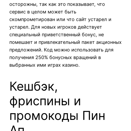
осторожны, так как это показывает, что
сервис в целом может быть
скомпрометирован или что сайт устарел и
устарел. Для новых игроков действует
специальный приветственный бонус, не
помешает и привлекательный пакет акционных
предложений. Код можно использовать для
получения 250% бонусных вращений в
выбранных ими играх казино.
Кешбэк,
фриспины и
промокоды Пин
Ап