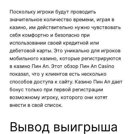
Поскольку игроки будут проводить
значительное количество времени, играя в
казино, им действительно нужно чувствовать
себя комфортно и безопасно при
использовании своей кредитной или
дебетовой карты. Это уникально для игроков
мобильного казино, которые регистрируются
в казино Пин Ап. Этот обзор Пин Ап Casino
показал, что у клиентов есть несколько
способов доступа к сайту. Казино Пин Ап дает
бонус только при первой регистрации
возможному игроку, которого они хотят
внести в свой список.
Вывод выигрыша