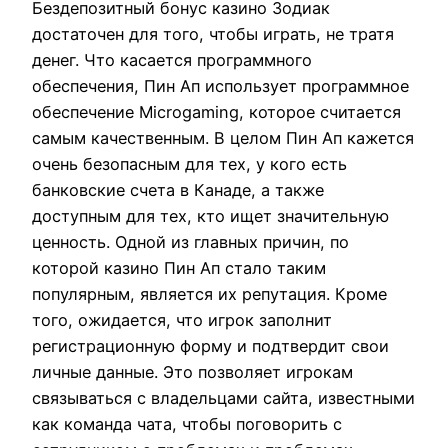
Бездепозитный бонус казино Зодиак
достаточен для того, чтобы играть, не тратя
денег. Что касается программного
обеспечения, Пин Ап использует программное
обеспечение Microgaming, которое считается
самым качественным. В целом Пин Ап кажется
очень безопасным для тех, у кого есть
банковские счета в Канаде, а также
доступным для тех, кто ищет значительную
ценность. Одной из главных причин, по
которой казино Пин Ап стало таким
популярным, является их репутация. Кроме
того, ожидается, что игрок заполнит
регистрационную форму и подтвердит свои
личные данные. Это позволяет игрокам
связываться с владельцами сайта, известными
как команда чата, чтобы поговорить с