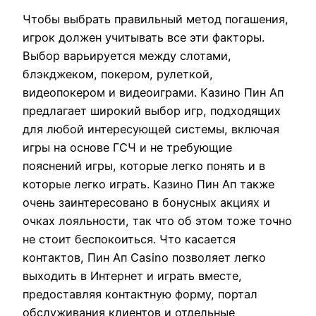
Чтобы выбрать правильный метод погашения,
игрок должен учитывать все эти факторы.
Выбор варьируется между слотами,
блэкджеком, покером, рулеткой,
видеопокером и видеоиграми. Казино Пин Ап
предлагает широкий выбор игр, подходящих
для любой интересующей системы, включая
игры на основе ГСЧ и не требующие
пояснений игры, которые легко понять и в
которые легко играть. Казино Пин Ап также
очень заинтересовано в бонусных акциях и
очках лояльности, так что об этом тоже точно
не стоит беспокоиться. Что касается
контактов, Пин Ап Casino позволяет легко
выходить в Интернет и играть вместе,
предоставляя контактную форму, портал
обслуживания клиентов и отдельные