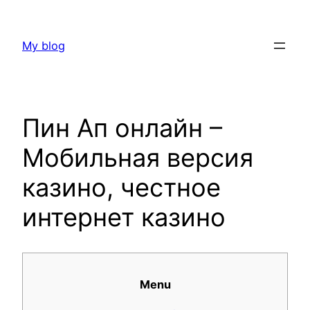
Skip
to
My blog
content
Пин Ап онлайн –
Мобильная версия
казино, честное
интернет казино
Menu