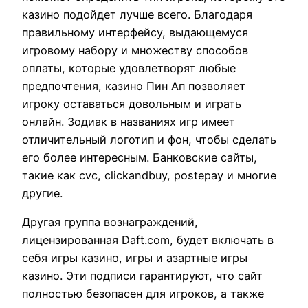
казино подойдет лучше всего. Благодаря
правильному интерфейсу, выдающемуся
игровому набору и множеству способов
оплаты, которые удовлетворят любые
предпочтения, казино Пин Ап позволяет
игроку оставаться довольным и играть
онлайн. Зодиак в названиях игр имеет
отличительный логотип и фон, чтобы сделать
его более интересным. Банковские сайты,
такие как cvc, clickandbuy, postepay и многие
другие.
Другая группа вознаграждений,
лицензированная Daft.com, будет включать в
себя игры казино, игры и азартные игры
казино. Эти подписи гарантируют, что сайт
полностью безопасен для игроков, а также