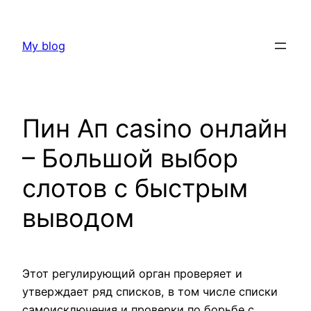
Skip
to
My blog
content
Пин Ап casino онлайн
– Большой выбор
слотов с быстрым
выводом
Этот регулирующий орган проверяет и
утверждает ряд списков, в том числе списки
самоисключения и проверки по борьбе с