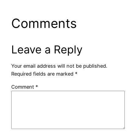
Comments
Leave a Reply
Your email address will not be published.
Required fields are marked
*
Comment
*