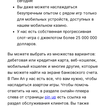
сегодня!
Вы даже можете наслаждаться
безупречным опытом с рядом игр только
для мобильных устройств, доступных в
нашем мобильном казино.
У нас есть собственная прогрессивная
слот-игра с джекпотом более 25 000 000
долларов.
Вы можете выбрать из множества вариантов:
дебетовая или кредитная карта, веб-кошелек,
мобильный кошелек и многие другие, которые
вы можете найти на экране банковского счета.
В Пин Ап у нас есть все, что вам нужно, чтобы
насладиться азартом игры. Чтобы помочь
ответить на них, в разделе онлайн-плеера
слева от страницы
pin up
есть ссылка на
раздел обслуживания клиентов. Вы также