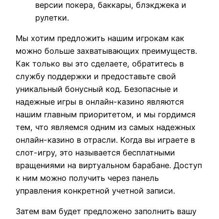
версии покера, баккары, блэкджека и
рулетки.
Мы хотим предложить нашим игрокам как
можно больше захватывающих преимуществ.
Как только вы это сделаете, обратитесь в
службу поддержки и предоставьте свой
уникальный бонусный код. Безопасные и
надежные игры в онлайн-казино являются
нашим главным приоритетом, и мы гордимся
тем, что являемся одним из самых надежных
онлайн-казино в отрасли. Когда вы играете в
слот-игру, это называется бесплатными
вращениями на виртуальном барабане. Доступ
к ним можно получить через панель
управления конкретной учетной записи.
Затем вам будет предложено заполнить вашу