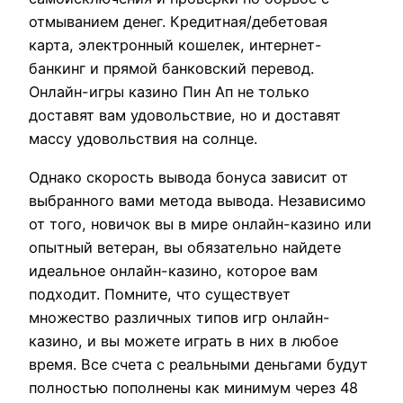
отмыванием денег. Кредитная/дебетовая
карта, электронный кошелек, интернет-
банкинг и прямой банковский перевод.
Онлайн-игры казино Пин Ап не только
доставят вам удовольствие, но и доставят
массу удовольствия на солнце.
Однако скорость вывода бонуса зависит от
выбранного вами метода вывода. Независимо
от того, новичок вы в мире онлайн-казино или
опытный ветеран, вы обязательно найдете
идеальное онлайн-казино, которое вам
подходит. Помните, что существует
множество различных типов игр онлайн-
казино, и вы можете играть в них в любое
время. Все счета с реальными деньгами будут
полностью пополнены как минимум через 48