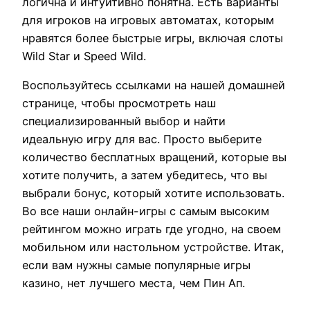
логична и интуитивно понятна. Есть варианты
для игроков на игровых автоматах, которым
нравятся более быстрые игры, включая слоты
Wild Star и Speed Wild.
Воспользуйтесь ссылками на нашей домашней
странице, чтобы просмотреть наш
специализированный выбор и найти
идеальную игру для вас. Просто выберите
количество бесплатных вращений, которые вы
хотите получить, а затем убедитесь, что вы
выбрали бонус, который хотите использовать.
Во все наши онлайн-игры с самым высоким
рейтингом можно играть где угодно, на своем
мобильном или настольном устройстве. Итак,
если вам нужны самые популярные игры
казино, нет лучшего места, чем Пин Ап.