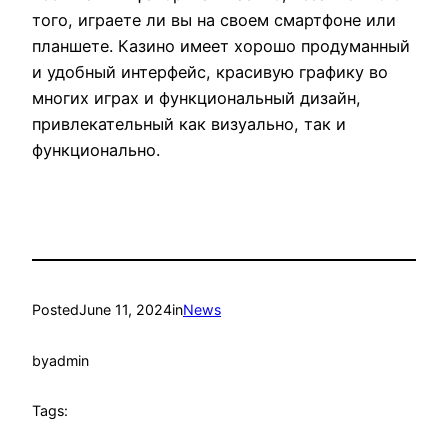
того, играете ли вы на своем смартфоне или
планшете. Казино имеет хорошо продуманный
и удобный интерфейс, красивую графику во
многих играх и функциональный дизайн,
привлекательный как визуально, так и
функционально.
Posted
June 11, 2024
in
News
by
admin
Tags: