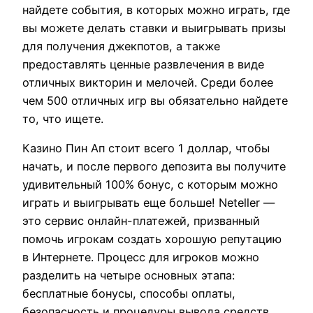
найдете события, в которых можно играть, где
вы можете делать ставки и выигрывать призы
для получения джекпотов, а также
предоставлять ценные развлечения в виде
отличных викторин и мелочей. Среди более
чем 500 отличных игр вы обязательно найдете
то, что ищете.
Казино Пин Ап стоит всего 1 доллар, чтобы
начать, и после первого депозита вы получите
удивительный 100% бонус, с которым можно
играть и выигрывать еще больше! Neteller —
это сервис онлайн-платежей, призванный
помочь игрокам создать хорошую репутацию
в Интернете. Процесс для игроков можно
разделить на четыре основных этапа:
бесплатные бонусы, способы оплаты,
безопасность и процедуры вывода средств.