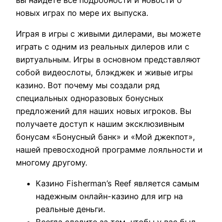
новых играх по мере их выпуска.
Играя в игры с живыми дилерами, вы можете
играть с одним из реальных дилеров или с
виртуальным. Игры в основном представляют
собой видеослоты, блэкджек и живые игры
казино. Вот почему мы создали ряд
специальных одноразовых бонусных
предложений для наших новых игроков. Вы
получаете доступ к нашим эксклюзивным
бонусам «Бонусный банк» и «Мой джекпот»,
нашей превосходной программе лояльности и
многому другому.
Казино Fisherman’s Reef является самым
надежным онлайн-казино для игр на
реальные деньги.