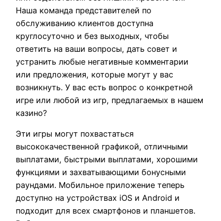
Наша команда представителей по
обслуживанию клиентов доступна
круглосуточно и без выходных, чтобы
ответить на ваши вопросы, дать совет и
устранить любые негативные комментарии
или предложения, которые могут у вас
возникнуть. У вас есть вопрос о конкретной
игре или любой из игр, предлагаемых в нашем
казино?
Эти игры могут похвастаться
высококачественной графикой, отличными
выплатами, быстрыми выплатами, хорошими
функциями и захватывающими бонусными
раундами. Мобильное приложение теперь
доступно на устройствах iOS и Android и
подходит для всех смартфонов и планшетов.