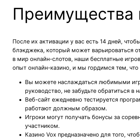
Преимущества m
После их активации у вас есть 14 дней, что
блэкджека, который может варьироваться от 
в мир онлайн-слотов, наши бесплатные игро
опыт онлайн-казино, и мы гордимся тем, чт
Вы можете наслаждаться любимыми играм
руководство, не забудьте обратиться в 
Веб-сайт ежедневно тестируется програ
работают должным образом.
Игроки могут получать бонусы за соревн
участником.
Казино Vox предназначено для того, что