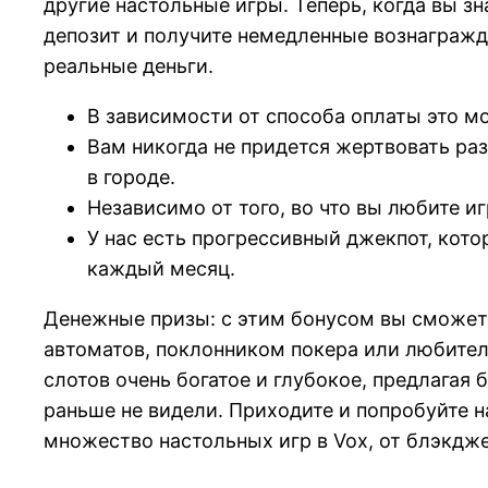
другие настольные игры. Теперь, когда вы з
депозит и получите немедленные вознагражде
реальные деньги.
В зависимости от способа оплаты это мо
Вам никогда не придется жертвовать раз
в городе.
Независимо от того, во что вы любите иг
У нас есть прогрессивный джекпот, кото
каждый месяц.
Денежные призы: с этим бонусом вы сможет
автоматов, поклонником покера или любител
слотов очень богатое и глубокое, предлагая
раньше не видели. Приходите и попробуйте 
множество настольных игр в Vox, от блэкджек