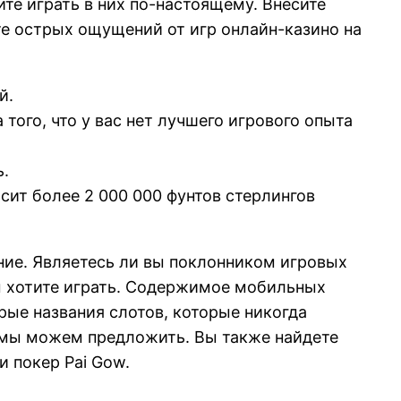
ите играть в них по-настоящему. Внесите
те острых ощущений от игр онлайн-казино на
й.
того, что у вас нет лучшего игрового опыта
ь.
осит более 2 000 000 фунтов стерлингов
ие. Являетесь ли вы поклонником игровых
ы хотите играть. Содержимое мобильных
орые названия слотов, которые никогда
е мы можем предложить. Вы также найдете
и покер Pai Gow.