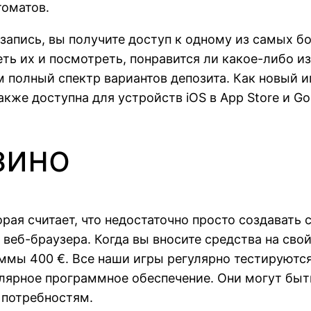
оматов.
 запись, вы получите доступ к одному из самых 
еть их и посмотреть, понравится ли какое-либо из
 полный спектр вариантов депозита. Как новый и
же доступна для устройств iOS в App Store и Googl
зино
рая считает, что недостаточно просто создавать
веб-браузера. Когда вы вносите средства на свой
мы 400 €. Все наши игры регулярно тестируются
лярное программное обеспечение. Они могут быть
 потребностям.