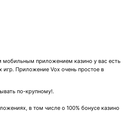
м мобильным приложением казино у вас есть
 игр. Приложение Vox очень простое в
рывать по-крупному!.
ожениях, в том числе о 100% бонусе казино