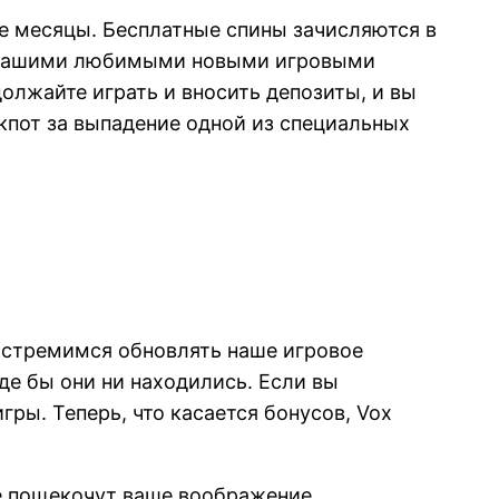
ие месяцы. Бесплатные спины зачисляются в
ия вашими любимыми новыми игровыми
должайте играть и вносить депозиты, и вы
кпот за выпадение одной из специальных
о стремимся обновлять наше игровое
е бы они ни находились. Если вы
гры. Теперь, что касается бонусов, Vox
ые пощекочут ваше воображение.