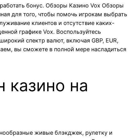
заработать бонус. Обзоры Казино Vox Обзоры
ная для того, чтобы помочь игрокам выбрать
служивание клиентов и отсутствие каких-
енной графике Vox. Воспользуйтесь
 широкий спектр валют, включая GBP, EUR,
маем, вы сможете в полной мере насладиться
 казино на
знообразные живые блэкджек, рулетку и