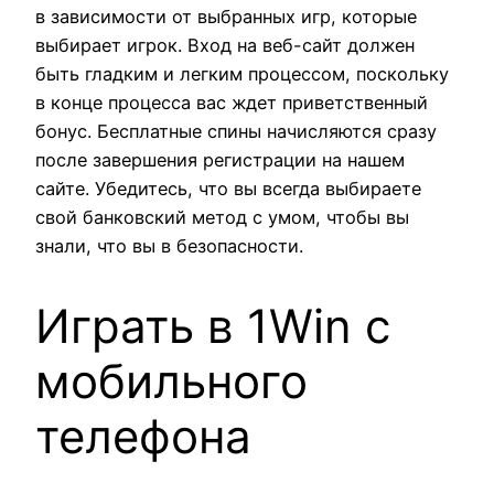
в зависимости от выбранных игр, которые
выбирает игрок. Вход на веб-сайт должен
быть гладким и легким процессом, поскольку
в конце процесса вас ждет приветственный
бонус. Бесплатные спины начисляются сразу
после завершения регистрации на нашем
сайте. Убедитесь, что вы всегда выбираете
свой банковский метод с умом, чтобы вы
знали, что вы в безопасности.
Играть в 1Win с
мобильного
телефона