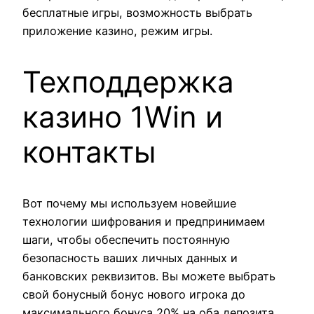
бесплатные игры, возможность выбрать
приложение казино, режим игры.
Техподдержка
казино 1Win и
контакты
Вот почему мы используем новейшие
технологии шифрования и предпринимаем
шаги, чтобы обеспечить постоянную
безопасность ваших личных данных и
банковских реквизитов. Вы можете выбрать
свой бонусный бонус нового игрока до
максимального бонуса 20% на оба депозита.