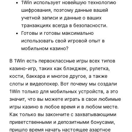
1Win использует новейшую технологию
шифрования, поэтому данные вашей
учетной записи и данные о ваших
транзакциях всегда в безопасности.
Готовы и готовы максимально
использовать свой игровой опыт в
мобильном казино?
В 1Win есть первоклассные игры всех типов
казино-игр, таких как блэкджек, рулетка,
кости, баккара и многое другое, а также
слоты и видеопокер. Вот почему мы создали
1Win только для мобильных устройств, а это
значит, что вы можете играть в свои любимые
игры казино в любое время и в любом месте.
Как только вы закончите с захватывающими
приветственными и депозитными бонусами,
пришло время начать настоящее азартное