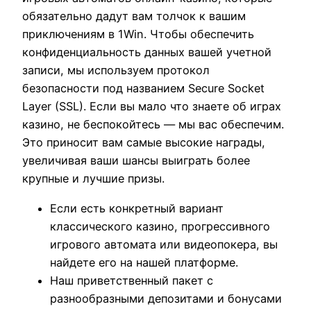
обязательно дадут вам толчок к вашим
приключениям в 1Win. Чтобы обеспечить
конфиденциальность данных вашей учетной
записи, мы используем протокол
безопасности под названием Secure Socket
Layer (SSL). Если вы мало что знаете об играх
казино, не беспокойтесь — мы вас обеспечим.
Это приносит вам самые высокие награды,
увеличивая ваши шансы выиграть более
крупные и лучшие призы.
Если есть конкретный вариант
классического казино, прогрессивного
игрового автомата или видеопокера, вы
найдете его на нашей платформе.
Наш приветственный пакет с
разнообразными депозитами и бонусами