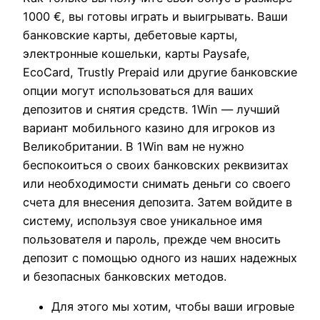
1000 €, вы готовы играть и выигрывать. Ваши
банковские карты, дебетовые карты,
электронные кошельки, карты Paysafe,
EcoCard, Trustly Prepaid или другие банковские
опции могут использоваться для ваших
депозитов и снятия средств. 1Win — лучший
вариант мобильного казино для игроков из
Великобритании. В 1Win вам не нужно
беспокоиться о своих банковских реквизитах
или необходимости снимать деньги со своего
счета для внесения депозита. Затем войдите в
систему, используя свое уникальное имя
пользователя и пароль, прежде чем вносить
депозит с помощью одного из наших надежных
и безопасных банковских методов.
Для этого мы хотим, чтобы ваши игровые