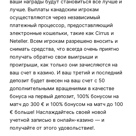
ваши награды будут становиться все лучше и
лучше. Выплаты канадским игрокам
осуществляются через независимый
платежный процессор, предоставляющий
электронные кошельки, такие как Cirrus и
Neteller. Всем игрокам разрешено вносить и
снимать средства, что всегда очень приятно
получать обратно свои выигрыши и
проигрыши, как только они зачисляются на
ваш счет в казино. И ваш третий и последний
депозит будет внесен на ваш счет с 50
дополнительными вращениями в качестве
бонуса на первый депозит, 100% бонусом на
матч до 300 € и 100% бонусом на матч до 100
€ больше! Наслаждайтесь своей новой
учетной записью в онлайн-казино — и
получайте от этого удовольствие!.