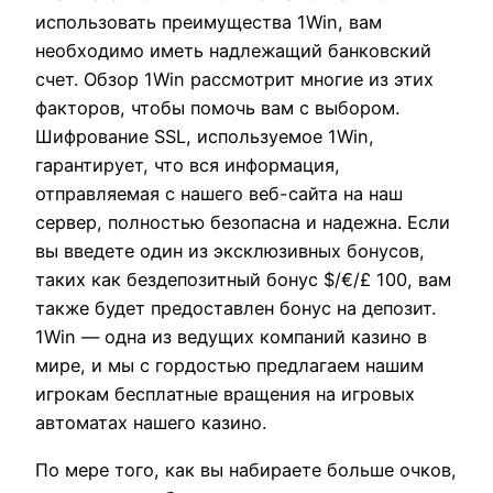
использовать преимущества 1Win, вам
необходимо иметь надлежащий банковский
счет. Обзор 1Win рассмотрит многие из этих
факторов, чтобы помочь вам с выбором.
Шифрование SSL, используемое 1Win,
гарантирует, что вся информация,
отправляемая с нашего веб-сайта на наш
сервер, полностью безопасна и надежна. Если
вы введете один из эксклюзивных бонусов,
таких как бездепозитный бонус $/€/£ 100, вам
также будет предоставлен бонус на депозит.
1Win — одна из ведущих компаний казино в
мире, и мы с гордостью предлагаем нашим
игрокам бесплатные вращения на игровых
автоматах нашего казино.
По мере того, как вы набираете больше очков,