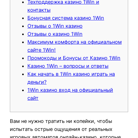
Техподдержка казино 1Win и
контакты
Бонусная система казино 1Win
Отзывы о 1Win казино
Отзывы о казино 1Win
Максимум комфорта на официальном
сайте 1Win!
Промокоды и Бонусы от Казино 1Win
Казино 1Win – вопросы и ответы
Как начать в 1Win казино играть на
деньги?
1Win казино вход на официальный
сайт
Вам не нужно тратить ни копейки, чтобы
испытать острые ощущения от реальных
игровых автоматов онлайн-казино, которые