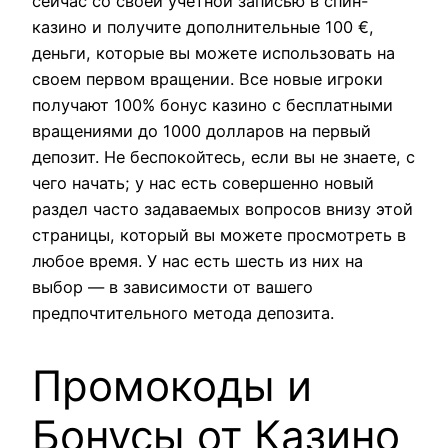
сейчас со своей учетной записью в спин-
казино и получите дополнительные 100 €,
деньги, которые вы можете использовать на
своем первом вращении. Все новые игроки
получают 100% бонус казино с бесплатными
вращениями до 1000 долларов на первый
депозит. Не беспокойтесь, если вы не знаете, с
чего начать; у нас есть совершенно новый
раздел часто задаваемых вопросов внизу этой
страницы, который вы можете просмотреть в
любое время. У нас есть шесть из них на
выбор — в зависимости от вашего
предпочтительного метода депозита.
Промокоды и
Бонусы от Казино