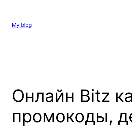
Skip
to
content
My blog
Онлайн Bitz 
промокоды, д