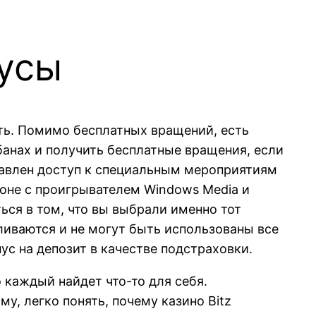
нусы
ать. Помимо бесплатных вращений, есть
банах и получить бесплатные вращения, если
тавлен доступ к специальным мероприятиям
фоне с проигрывателем Windows Media и
ся в том, что вы выбрали именно тот
ливаются и не могут быть использованы все
нус на депозит в качестве подстраховки.
 каждый найдет что-то для себя.
у, легко понять, почему казино Bitz