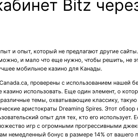
кабинет Bitz чер
пыт и опыт, который не предлагают другие сайты
ожно, и мало что еще нужно, чтобы решить, не это
лучшее мобильное казино для Канады.
oCanada.ca, проверены с использованием нашей б
е казино использовать. Еще один элемент, о кото
различные темы, охватывающие классику, такую ​​
ческие аристократы Dreaming Spires. Этот обзор 
ьзовательский опыт для тех, кто его использует. 
ожество игр с огромными прогрессивными джек
вам немедленный бонус в размере 14% от вашего 