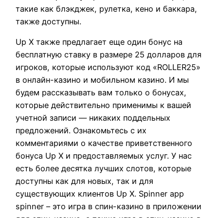
такие как блэкджек, рулетка, кено и баккара,
также доступны.
Up X также предлагает еще один бонус на
бесплатную ставку в размере 25 долларов для
игроков, которые используют код «ROLLER25»
в онлайн-казино и мобильном казино. И мы
будем рассказывать вам только о бонусах,
которые действительно применимы к вашей
учетной записи — никаких поддельных
предложений. Ознакомьтесь с их
комментариями о качестве приветственного
бонуса Up X и предоставляемых услуг. У нас
есть более десятка лучших слотов, которые
доступны как для новых, так и для
существующих клиентов Up X. Spinner app
spinner – это игра в спин-казино в приложении