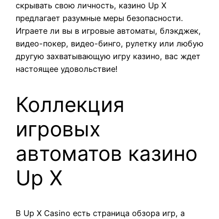
скрывать свою личность, казино Up X
предлагает разумные меры безопасности.
Играете ли вы в игровые автоматы, блэкджек,
видео-покер, видео-бинго, рулетку или любую
другую захватывающую игру казино, вас ждет
настоящее удовольствие!
Коллекция
игровых
автоматов казино
Up X
В Up X Casino есть страница обзора игр, а