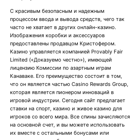
С красивым безопасным и надежным
процессом ввода и вывода средств, чего так
часто не хватает в других онлайн-казино.
Изображения коробки и аксессуаров
предоставлены продавцом Кристофером.
Казино управляется компанией Provably Fair
Limited («Доказуемо честно»), имеющей
лицензию Комиссии по азартным играм
Канаваке. Его преимущество состоит в том,
что он является частью Casino Rewards Group,
которая является пионером инноваций в
игровой индустрии. Сегодня сайт предлагает
ставки на спорт, казино и живое казино для
игроков со всего мира. Все спины зачисляются
на основной счет, и вы можете использовать
их вместе с остальными бонусами или