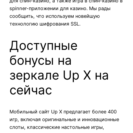
для спин-казино, а также игра в спин-казино в
spinner-приложении для казино. Мы рады
сообщить, что используем новейшую
технологию шифрования SSL.
Доступные
бонусы на
зеркале Up X на
сейчас
Мобильный сайт Up X предлагает более 400
игр, включая оригинальные и инновационные
слоты, классические настольные игры,