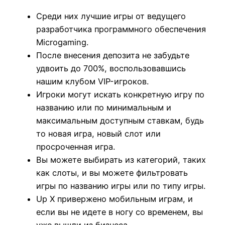
Среди них лучшие игры от ведущего
разработчика программного обеспечения
Microgaming.
После внесения депозита не забудьте
удвоить до 700%, воспользовавшись
нашим клубом VIP-игроков.
Игроки могут искать конкретную игру по
названию или по минимальным и
максимальным доступным ставкам, будь
то новая игра, новый слот или
просроченная игра.
Вы можете выбирать из категорий, таких
как слоты, и вы можете фильтровать
игры по названию игры или по типу игры.
Up X привержено мобильным играм, и
если вы не идете в ногу со временем, вы
уже вышли из бизнеса.