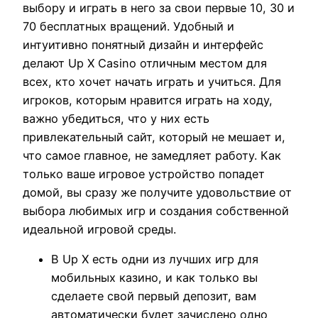
выбору и играть в него за свои первые 10, 30 и
70 бесплатных вращений. Удобный и
интуитивно понятный дизайн и интерфейс
делают Up X Casino отличным местом для
всех, кто хочет начать играть и учиться. Для
игроков, которым нравится играть на ходу,
важно убедиться, что у них есть
привлекательный сайт, который не мешает и,
что самое главное, не замедляет работу. Как
только ваше игровое устройство попадет
домой, вы сразу же получите удовольствие от
выбора любимых игр и создания собственной
идеальной игровой среды.
В Up X есть одни из лучших игр для
мобильных казино, и как только вы
сделаете свой первый депозит, вам
автоматически будет зачислено одно