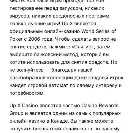
месте. Все наши игры проходят полное
тестирование перед запуском, никаких
вирусов, никаких вредоносных программ,
только лучшие игры! Up X является
официальным онлайн-казино World Series of
Poker с 2006 года. Чтобы сделать запрос на
снятие средств, нажмите «Снятие», затем
выберите банковский метод, который вы
хотите использовать для снятия средств. Но
не волнуйтесь — благодаря нашей
разнообразной коллекции даже заядлый игрок
найдет игровой автомат по своему интересу и
потребностям.
Up X Casino является частью Casino Rewards
Group и является одним из самых популярных
онлайн-казино в Канаде. Вы также можете
получить бесплатный онлайн-слот по вашему