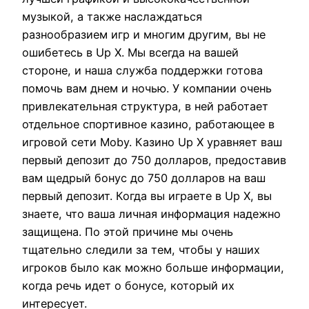
музыкой, а также наслаждаться
разнообразием игр и многим другим, вы не
ошибетесь в Up X. Мы всегда на вашей
стороне, и наша служба поддержки готова
помочь вам днем и ночью. У компании очень
привлекательная структура, в ней работает
отдельное спортивное казино, работающее в
игровой сети Moby. Казино Up X уравняет ваш
первый депозит до 750 долларов, предоставив
вам щедрый бонус до 750 долларов на ваш
первый депозит. Когда вы играете в Up X, вы
знаете, что ваша личная информация надежно
защищена. По этой причине мы очень
тщательно следили за тем, чтобы у наших
игроков было как можно больше информации,
когда речь идет о бонусе, который их
интересует.