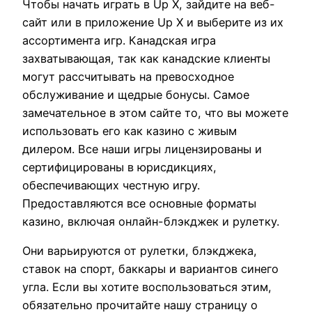
Чтобы начать играть в Up X, зайдите на веб-
сайт или в приложение Up X и выберите из их
ассортимента игр. Канадская игра
захватывающая, так как канадские клиенты
могут рассчитывать на превосходное
обслуживание и щедрые бонусы. Самое
замечательное в этом сайте то, что вы можете
использовать его как казино с живым
дилером. Все наши игры лицензированы и
сертифицированы в юрисдикциях,
обеспечивающих честную игру.
Предоставляются все основные форматы
казино, включая онлайн-блэкджек и рулетку.
Они варьируются от рулетки, блэкджека,
ставок на спорт, баккары и вариантов синего
угла. Если вы хотите воспользоваться этим,
обязательно прочитайте нашу страницу о