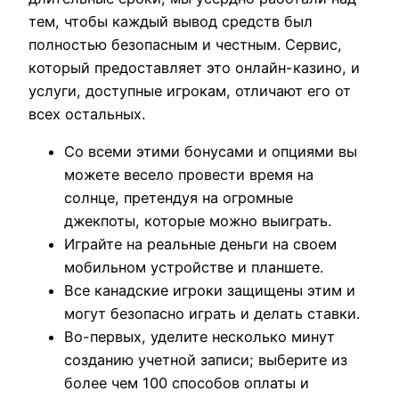
тем, чтобы каждый вывод средств был
полностью безопасным и честным. Сервис,
который предоставляет это онлайн-казино, и
услуги, доступные игрокам, отличают его от
всех остальных.
Со всеми этими бонусами и опциями вы
можете весело провести время на
солнце, претендуя на огромные
джекпоты, которые можно выиграть.
Играйте на реальные деньги на своем
мобильном устройстве и планшете.
Все канадские игроки защищены этим и
могут безопасно играть и делать ставки.
Во-первых, уделите несколько минут
созданию учетной записи; выберите из
более чем 100 способов оплаты и