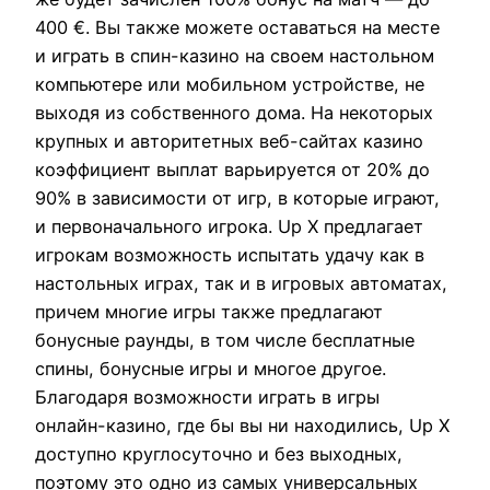
400 €. Вы также можете оставаться на месте
и играть в спин-казино на своем настольном
компьютере или мобильном устройстве, не
выходя из собственного дома. На некоторых
крупных и авторитетных веб-сайтах казино
коэффициент выплат варьируется от 20% до
90% в зависимости от игр, в которые играют,
и первоначального игрока. Up X предлагает
игрокам возможность испытать удачу как в
настольных играх, так и в игровых автоматах,
причем многие игры также предлагают
бонусные раунды, в том числе бесплатные
спины, бонусные игры и многое другое.
Благодаря возможности играть в игры
онлайн-казино, где бы вы ни находились, Up X
доступно круглосуточно и без выходных,
поэтому это одно из самых универсальных