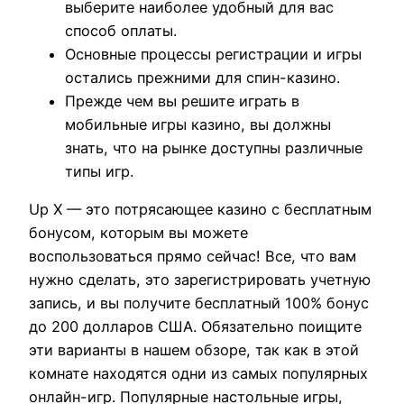
выберите наиболее удобный для вас
способ оплаты.
Основные процессы регистрации и игры
остались прежними для спин-казино.
Прежде чем вы решите играть в
мобильные игры казино, вы должны
знать, что на рынке доступны различные
типы игр.
Up X — это потрясающее казино с бесплатным
бонусом, которым вы можете
воспользоваться прямо сейчас! Все, что вам
нужно сделать, это зарегистрировать учетную
запись, и вы получите бесплатный 100% бонус
до 200 долларов США. Обязательно поищите
эти варианты в нашем обзоре, так как в этой
комнате находятся одни из самых популярных
онлайн-игр. Популярные настольные игры,