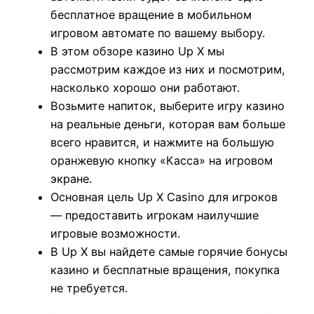
бесплатное вращение в мобильном
игровом автомате по вашему выбору.
В этом обзоре казино Up X мы
рассмотрим каждое из них и посмотрим,
насколько хорошо они работают.
Возьмите напиток, выберите игру казино
на реальные деньги, которая вам больше
всего нравится, и нажмите на большую
оранжевую кнопку «Касса» на игровом
экране.
Основная цель Up X Casino для игроков
— предоставить игрокам наилучшие
игровые возможности.
В Up X вы найдете самые горячие бонусы
казино и бесплатные вращения, покупка
не требуется.