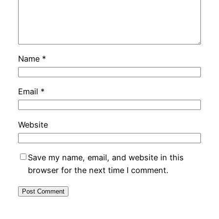
Name
*
Email
*
Website
Save my name, email, and website in this
browser for the next time I comment.