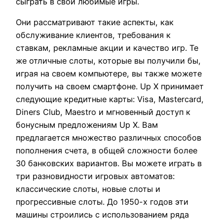
сыграть в свои любимые игры.
Они рассматривают такие аспекты, как
обслуживание клиентов, требования к
ставкам, рекламные акции и качество игр. Те
же отличные слоты, которые вы получили бы,
играя на своем компьютере, вы также можете
получить на своем смартфоне. Up X принимает
следующие кредитные карты: Visa, Mastercard,
Diners Club, Maestro и мгновенный доступ к
бонусным предложениям Up X. Вам
предлагается множество различных способов
пополнения счета, в общей сложности более
30 банковских вариантов. Вы можете играть в
три разновидности игровых автоматов:
классические слоты, новые слоты и
прогрессивные слоты. До 1950-х годов эти
машины строились с использованием ряда