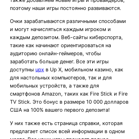
также добавляем новые игры и провайдеров,
поэтому наши игры постоянно развиваются.
Очки зарабатываются различными способами
и могут начисляться каждым игроком и
каждым депозитом. Веб-сайты киберспорта,
такие как начинают ориентироваться на
аудиторию онлайн-геймеров, чтобы
заработать больше денег. Все эти игры
доступны
upx
в Up X, мобильном казино, как
для настольных компьютеров, так и для
мобильных устройств, а также для
смартфонов Amazon, таких как Fire Stick и Fire
TV Stick. Это бонус в размере 10 000 долларов
США на 100% вашего первого депозита!
У них также есть страница справки, которая
предлагает список всей информации в одном