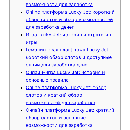
возможности для заработка
Online платформа Lucky Jet: короткий
обзор слотов и обзор возможностей
для заработка денег
Игра Lucky Jet: история и стратегия
игры
Гемблинговая платформа Lucky Jet:
короткий обзор слотов и доступные
опции для заработка денег
Онлайн-игра Lucky Jet: история и
основные правила
Online платформа Lucky Jet: обзор
слотов и краткий обзор
возможностей для заработка
Онлайн платформа Lucky Jet: краткий
обзор слотов и основные
возможности для заработка