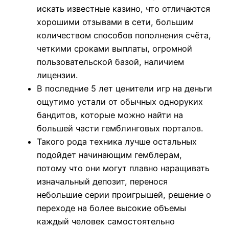
искать известные казино, что отличаются
хорошими отзывами в сети, большим
количеством способов пополнения счёта,
четкими сроками выплаты, огромной
пользовательской базой, наличием
лицензии.
В последние 5 лет ценители игр на деньги
ощутимо устали от обычных одноруких
бандитов, которые можно найти на
большей части гемблинговых порталов.
Такого рода техника лучше остальных
подойдет начинающим гемблерам,
потому что они могут плавно наращивать
изначальный депозит, перенося
небольшие серии проигрышей, решение о
переходе на более высокие объемы
каждый человек самостоятельно