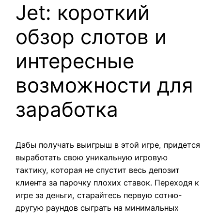
Jet: короткий
обзор слотов и
интересные
возможности для
заработка
Дабы получать выигрыш в этой игре, придется
выработать свою уникальную игровую
тактику, которая не спустит весь депозит
клиента за парочку плохих ставок. Переходя к
игре за деньги, старайтесь первую сотню-
другую раундов сыграть на минимальных