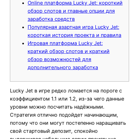
Online платформа Lucky Jet: короткий
обзор слотов и главные опции для
заработка средств
Популярная азартная игра Lucky Jet:
короткая история проекта и правила
Игровая платформа Lucky Jet:
краткий обзор слотов и краткий
обзор возможностей для
дополнительного заработка
Lucky Jet в игре редко ломается на пороге с
коэффициентом 1.1 или 1.2, из-за чего данные
уровни можно посчитать надёжными.
Стратегия отлично подойдет начинающим,
потому что они могут постепенно наращивать
свой стартовый депозит, спокойно