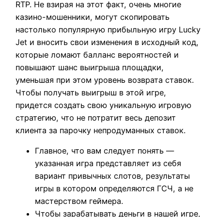
RTP. Не взирая на этот факт, очень многие
казино-мошенники, могут скопировать
настолько популярную прибыльную игру Lucky
Jet и вносить свои изменения в исходный код,
которые ломают балланс вероятностей и
повышают шанс выигрыша площадки,
уменьшая при этом уровень возврата ставок.
Чтобы получать выигрыш в этой игре,
придется создать свою уникальную игровую
стратегию, что не потратит весь депозит
клиента за парочку непродуманных ставок.
Главное, что вам следует понять —
указанная игра представляет из себя
вариант привычных слотов, результаты
игры в котором определяются ГСЧ, а не
мастерством геймера.
Чтобы зарабатывать деньги в нашей игре,