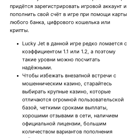
придётся зарегистрировать игровой аккаунт и
пополнить свой счёт в игре при помощи карты
любого банка, цифрового кошелька или
крипты.
Lucky Jet в данной игре редко ломается с
коэффициентом 1.1 или 1.2, а поэтому
такие уровни можно посчитать
надёжными.
Чтобы избежать внезапной встречи с
мошенническим казино, старайтесь
выбирать крупные казино, которые
отличаются огромной пользовательской
базой, четкими сроками выплаты,
хорошими отзывами в сети, наличием
официальной лицензии, большим
количеством вариантов пополнения