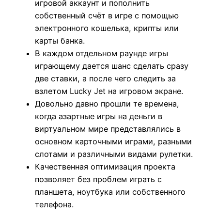
игровой аккаунт и пополнить
собственный счёт в игре с помощью
электронного кошелька, крипты или
карты банка.
В каждом отдельном раунде игры
играющему дается шанс сделать сразу
две ставки, а после чего следить за
взлетом Lucky Jet на игровом экране.
Довольно давно прошли те времена,
когда азартные игры на деньги в
виртуальном мире представлялись в
основном карточными играми, разными
слотами и различными видами рулетки.
Качественная оптимизация проекта
позволяет без проблем играть с
планшета, ноутбука или собственного
телефона.