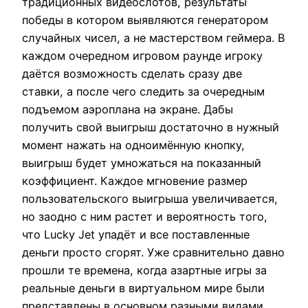
традиционных видеослотов, результаты
победы в котором выявляются генератором
случайных чисел, а не мастерством геймера. В
каждом очередном игровом раунде игроку
даётся возможность сделать сразу две
ставки, а после чего следить за очередным
подъемом аэроплана на экране. Дабы
получить свой выигрыш достаточно в нужный
момент нажать на одноимённую кнопку,
выигрыш будет умножаться на показанный
коэффициент. Каждое мгновение размер
пользовательского выигрыша увеличивается,
но заодно с ним растет и вероятность того,
что Lucky Jet упадёт и все поставленные
деньги просто сгорят. Уже сравнительно давно
прошли те времена, когда азартные игры за
реальные деньги в виртуальном мире были
представлены в основном разными видами