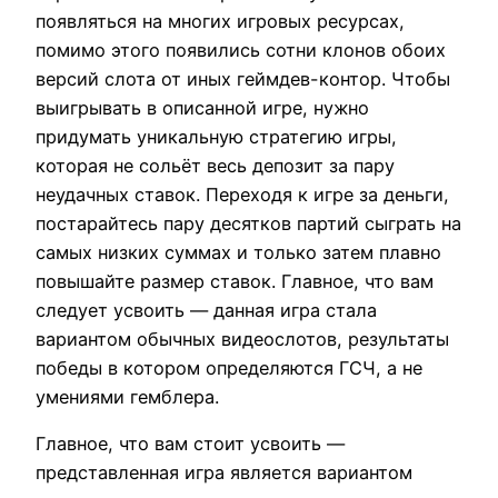
появляться на многих игровых ресурсах,
помимо этого появились сотни клонов обоих
версий слота от иных геймдев-контор. Чтобы
выигрывать в описанной игре, нужно
придумать уникальную стратегию игры,
которая не сольёт весь депозит за пару
неудачных ставок. Переходя к игре за деньги,
постарайтесь пару десятков партий сыграть на
самых низких суммах и только затем плавно
повышайте размер ставок. Главное, что вам
следует усвоить — данная игра стала
вариантом обычных видеослотов, результаты
победы в котором определяются ГСЧ, а не
умениями гемблера.
Главное, что вам стоит усвоить —
представленная игра является вариантом