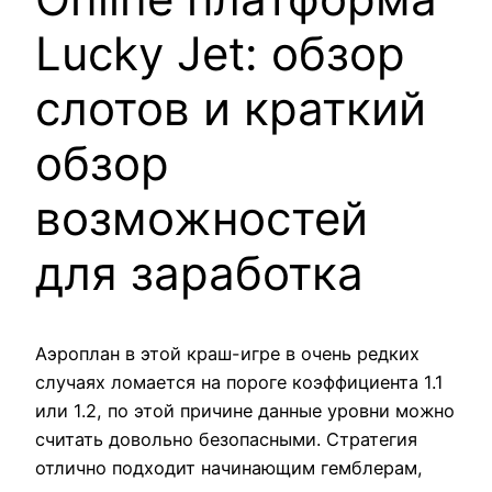
Lucky Jet: обзор
слотов и краткий
обзор
возможностей
для заработка
Аэроплан в этой краш-игре в очень редких
случаях ломается на пороге коэффициента 1.1
или 1.2, по этой причине данные уровни можно
считать довольно безопасными. Стратегия
отлично подходит начинающим гемблерам,