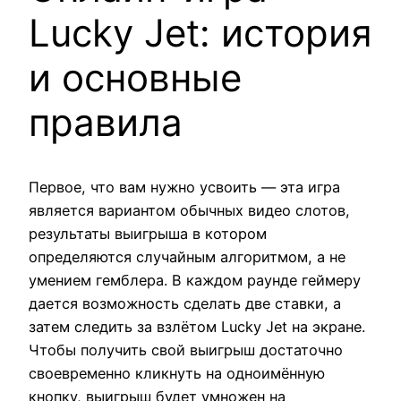
Lucky Jet: история
и основные
правила
Первое, что вам нужно усвоить — эта игра
является вариантом обычных видео слотов,
результаты выигрыша в котором
определяются случайным алгоритмом, а не
умением гемблера. В каждом раунде геймеру
дается возможность сделать две ставки, а
затем следить за взлётом Lucky Jet на экране.
Чтобы получить свой выигрыш достаточно
своевременно кликнуть на одноимённую
кнопку, выигрыш будет умножен на