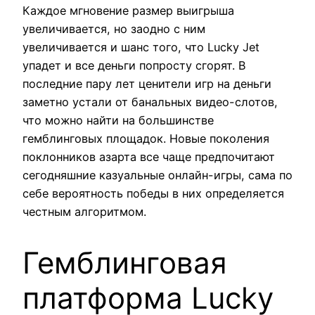
Каждое мгновение размер выигрыша
увеличивается, но заодно с ним
увеличивается и шанс того, что Lucky Jet
упадет и все деньги попросту сгорят. В
последние пару лет ценители игр на деньги
заметно устали от банальных видео-слотов,
что можно найти на большинстве
гемблинговых площадок. Новые поколения
поклонников азарта все чаще предпочитают
сегодняшние казуальные онлайн-игры, сама по
себе вероятность победы в них определяется
честным алгоритмом.
Гемблинговая
платформа Lucky