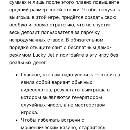
суммах и лишь после этого плавно повышайте
средний размер своей ставки. Чтобы получать
выигрыш в этой игре, придётся создать свою
особую игровую стратегию, что не спустит
весь депозит пользователя за парочку
непродуманных ставок. В обязательном
порядке отыщите сайт с бесплатным демо-
режимом Lucky Jet и поиграйте в эту игру без
реальных денег.
Главное, что вам надо усвоить — эта игра
явила собой вариант обычных
видеослотов, результаты выигрыша в
котором выявляются генератором
случайных чисел, а не мастерством
игрока.
Чтобы избежать встречи с
мошенническим казино, старайтесь