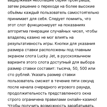
выдерживая небольшие серии проигрыша,
затем решение о переходе на более высокие
объёмы каждый пользователь самостоятельно
принимает для себя. Следует помнить, что
этот слот функционирует на показаниях
алгоритма генерации случайных чисел, чтобы
владелец казино не мог влиять на
результативность игры. Кнопки для указания
размера ставки расположены под главным
экраном слота Lucky Jet, в русскоязычном
варианте этого слота доступный для выбора
размер ставки составит: тысяча, 50, 500 или
сто рублей. Указать размер ставки
пользователь сможет в течение пяти секунд
после начала очередного игрового раунда,
продолжительность представленного окна
строго ограничена правилами онлайн-казино!
Чтобы получить возможность зарабатывать,