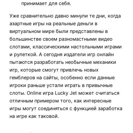
принимает для себя.
Уже сравнительно давно минули те дни, когда
азартные игры на реальные деньги в
виртуальном мире были представлены в
большинстве своем разномастными видео
слотами, классическими настольными играми
и рулеткой. А сегодня издатели игр онлайн
пытаются разработать необычные механики
игр, которые смогут привлечь новых
гемблеров на сайты, особенно если данные
игроки раньше устали играть в привычные
слоты. Online игра Lucky Jet может считаться
отличным примером того, как интересные
игры могут соединяться с функцией заработка
на игре как таковой.