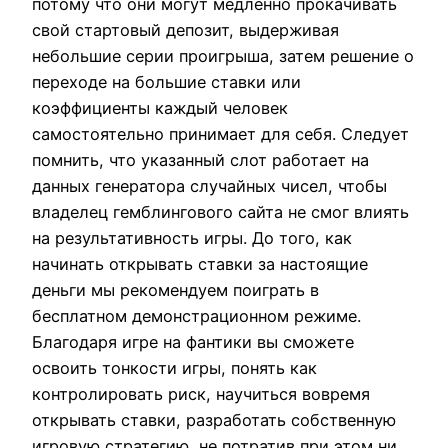
потому что они могут медленно прокачивать
свой стартовый депозит, выдерживая
небольшие серии проигрыша, затем решение о
переходе на большие ставки или
коэффициенты каждый человек
самостоятельно принимает для себя. Следует
помнить, что указанный слот работает на
данных генератора случайных чисел, чтобы
владелец гемблингового сайта не смог влиять
на результативность игры. До того, как
начинать открывать ставки за настоящие
деньги мы рекомендуем поиграть в
бесплатном демонстрационном режиме.
Благодаря игре на фантики вы сможете
освоить тонкости игры, понять как
контролировать риск, научиться вовремя
открывать ставки, разработать собственную
игровую стратегию, не потратив при этом ни