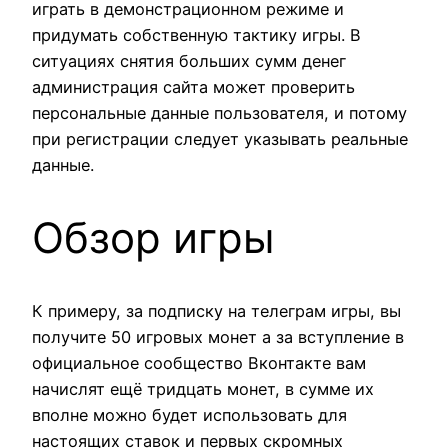
играть в демонстрационном режиме и
придумать собственную тактику игры. В
ситуациях снятия больших сумм денег
администрация сайта может проверить
персональные данные пользователя, и потому
при регистрации следует указывать реальные
данные.
Обзор игры
К примеру, за подписку на телеграм игры, вы
получите 50 игровых монет а за вступление в
официальное сообщество Вконтакте вам
начислят ещё тридцать монет, в сумме их
вполне можно будет использовать для
настоящих ставок и первых скромных