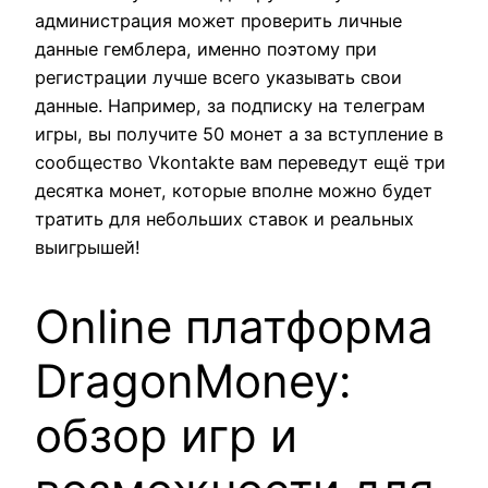
администрация может проверить личные
данные гемблера, именно поэтому при
регистрации лучше всего указывать свои
данные. Например, за подписку на телеграм
игры, вы получите 50 монет а за вступление в
сообщество Vkontakte вам переведут ещё три
десятка монет, которые вполне можно будет
тратить для небольших ставок и реальных
выигрышей!
Online платформа
DragonMoney:
обзор игр и