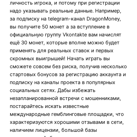
личность игрока, и потому при регистрации
надо указывать реальные данные. Например,
за подписку на telegram-канал DragonMoney,
вы получите 50 монет а за вступление в
официальную группу Vkontakte вам начислят
ещё 30 монет, которые вполне можно будет
применять для реальных ставок и первых
скромных выигрышей! Начать играть вы
сможете совсем без риска, получив несколько
стартовых бонусов за регистрацию аккаунта и
подписку на каналы проекта в популярных
социальных сетях. Дабы избежать
незапланированной встречи с мошенниками,
постарайтесь искать известные
международные гемблинговые площадки, что
характеризуются хорошими отзывами в сети,
наличием лицензии, большой базы