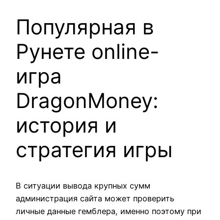
Популярная в
Рунете online-
игра
DragonMoney:
история и
стратегия игры
В ситуации вывода крупных сумм
администрация сайта может проверить
личные данные гемблера, именно поэтому при