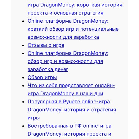
игра DragonMoney: короткая история
проекта и основная стратегия
Online платформа DragonMoney:
краткий обзор игр и потенциальные
возможности для заработка
Отзывы о игре
Online платформа DragonMoney:
обзор игр и возможности для
заработка денег
Обзор игры
Что из себя представляет онлайн-
игра DragonMoney в наши дни
Популярная в Рунете online-игра
DragonMoney: история и стратегия
игры
Востребованная в РФ online-игра
DragonMoney: история проекта и