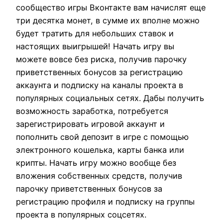
сообщество игры Вконтакте вам начислят еще
три десятка монет, в сумме их вполне можно
будет тратить для небольших ставок и
настоящих выигрышей! Начать игру вы
можете вовсе без риска, получив парочку
приветственных бонусов за регистрацию
аккаунта и подписку на каналы проекта в
популярных социальных сетях. Дабы получить
возможность заработка, потребуется
зарегистрировать игровой аккаунт и
пополнить свой депозит в игре с помощью
электронного кошелька, карты банка или
крипты. Начать игру можно вообще без
вложения собственных средств, получив
парочку приветственных бонусов за
регистрацию профиля и подписку на группы
проекта в популярных соцсетях.