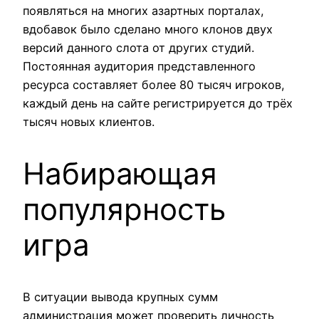
появляться на многих азартных порталах,
вдобавок было сделано много клонов двух
версий данного слота от других студий.
Постоянная аудитория представленного
ресурса составляет более 80 тысяч игроков,
каждый день на сайте регистрируется до трёх
тысяч новых клиентов.
Набирающая
популярность
игра
В ситуации вывода крупных сумм
администрация может проверить личность