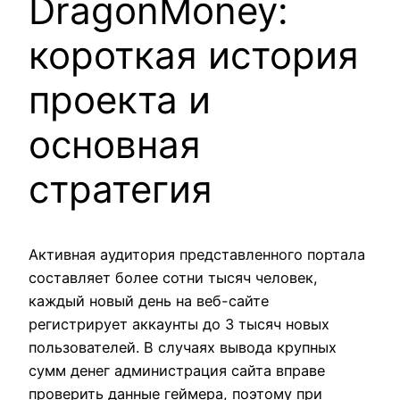
DragonMoney:
короткая история
проекта и
основная
стратегия
Активная аудитория представленного портала
составляет более сотни тысяч человек,
каждый новый день на веб-сайте
регистрирует аккаунты до 3 тысяч новых
пользователей. В случаях вывода крупных
сумм денег администрация сайта вправе
проверить данные геймера, поэтому при