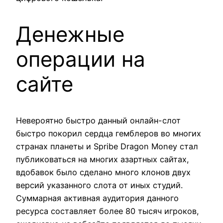
Денежные
операции на
сайте
Невероятно быстро данный онлайн-слот
быстро покорил сердца гемблеров во многих
странах планеты и Spribe Dragon Money стал
публиковаться на многих азартных сайтах,
вдобавок было сделано много клонов двух
версий указанного слота от иных студий.
Суммарная активная аудитория данного
ресурса составляет более 80 тысяч игроков,