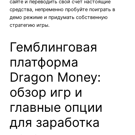
сайте и переводить свой счет настоящие
средства, непременно пробуйте поиграть в
демо режиме и придумать собственную
стратегию игры.
Гемблинговая
платформа
Dragon Money:
обзор игр и
главные опции
для заработка