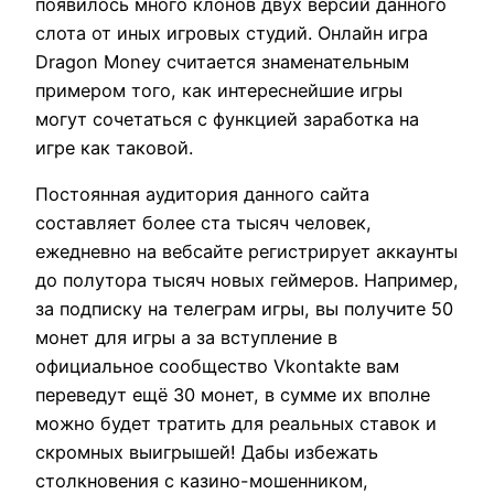
появилось много клонов двух версий данного
слота от иных игровых студий. Онлайн игра
Dragon Money считается знаменательным
примером того, как интереснейшие игры
могут сочетаться с функцией заработка на
игре как таковой.
Постоянная аудитория данного сайта
составляет более ста тысяч человек,
ежедневно на вебсайте регистрирует аккаунты
до полутора тысяч новых геймеров. Например,
за подписку на телеграм игры, вы получите 50
монет для игры а за вступление в
официальное сообщество Vkontakte вам
переведут ещё 30 монет, в сумме их вполне
можно будет тратить для реальных ставок и
скромных выигрышей! Дабы избежать
столкновения с казино-мошенником,