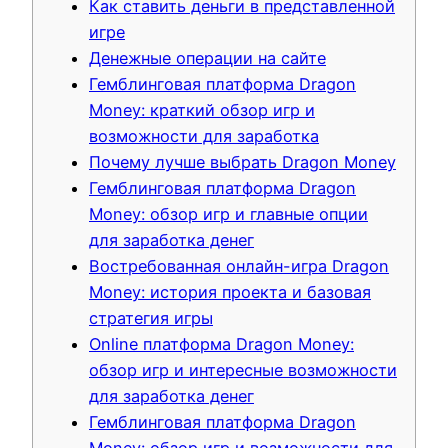
Как ставить деньги в представленной
игре
Денежные операции на сайте
Гемблинговая платформа Dragon
Money: краткий обзор игр и
возможности для заработка
Почему лучше выбрать Dragon Money
Гемблинговая платформа Dragon
Money: обзор игр и главные опции
для заработка денег
Востребованная онлайн-игра Dragon
Money: история проекта и базовая
стратегия игры
Online платформа Dragon Money:
обзор игр и интересные возможности
для заработка денег
Гемблинговая платформа Dragon
Money: обзор игр и возможности для