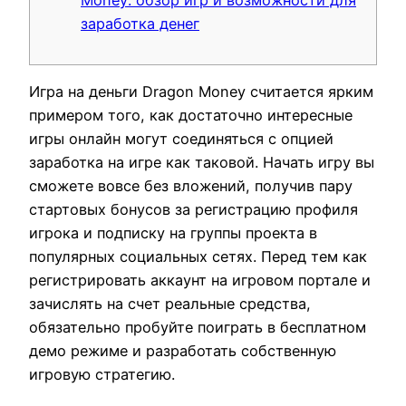
заработка денег
Игра на деньги Dragon Money считается ярким
примером того, как достаточно интересные
игры онлайн могут соединяться с опцией
заработка на игре как таковой. Начать игру вы
сможете вовсе без вложений, получив пару
стартовых бонусов за регистрацию профиля
игрока и подписку на группы проекта в
популярных социальных сетях. Перед тем как
регистрировать аккаунт на игровом портале и
зачислять на счет реальные средства,
обязательно пробуйте поиграть в бесплатном
демо режиме и разработать собственную
игровую стратегию.