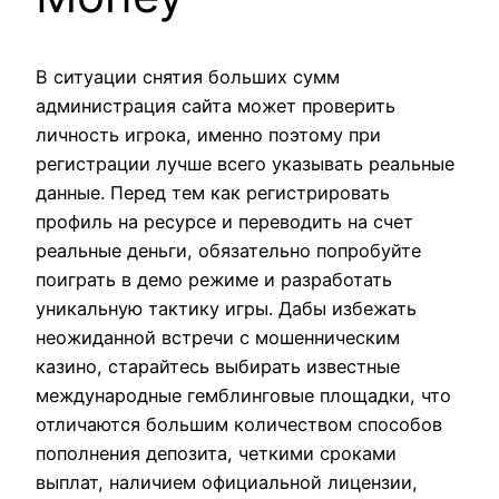
В ситуации снятия больших сумм
администрация сайта может проверить
личность игрока, именно поэтому при
регистрации лучше всего указывать реальные
данные. Перед тем как регистрировать
профиль на ресурсе и переводить на счет
реальные деньги, обязательно попробуйте
поиграть в демо режиме и разработать
уникальную тактику игры. Дабы избежать
неожиданной встречи с мошенническим
казино, старайтесь выбирать известные
международные гемблинговые площадки, что
отличаются большим количеством способов
пополнения депозита, четкими сроками
выплат, наличием официальной лицензии,