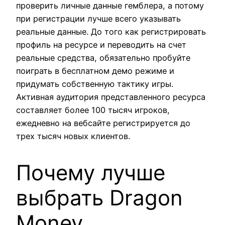
проверить личные данные гемблера, а потому
при регистрации лучше всего указывать
реальные данные. До того как регистрировать
профиль на ресурсе и переводить на счет
реальные средства, обязательно пробуйте
поиграть в бесплатном демо режиме и
придумать собственную тактику игры.
Активная аудитория представленного ресурса
составляет более 100 тысяч игроков,
ежедневно на вебсайте регистрируется до
трех тысяч новых клиентов.
Почему лучше
выбрать Dragon
Money