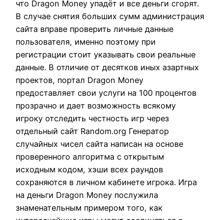
что Dragon Money упадёт и все деньги сгорят.
В случае снятия больших сумм администрация
сайта вправе проверить личные данные
пользователя, именно поэтому при
регистрации стоит указывать свои реальные
данные. В отличие от десятков иных азартных
проектов, портал Dragon Money
предоставляет свои услуги на 100 процентов
прозрачно и дает возможность всякому
игроку отследить честность игр через
отдельный сайт Random.org Генератор
случайных чисел сайта написан на основе
проверенного алгоритма с открытым
исходным кодом, хэши всех раундов
сохраняются в личном кабинете игрока. Игра
на деньги Dragon Money послужила
знаменательным примером того, как