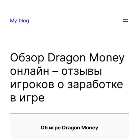
Skip
to
My blog
content
Обзор Dragon Money
онлайн – отзывы
игроков о заработке
в игре
Об игре Dragon Money