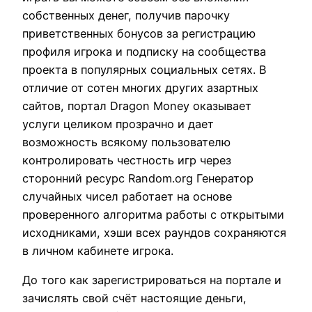
собственных денег, получив парочку
приветственных бонусов за регистрацию
профиля игрока и подписку на сообщества
проекта в популярных социальных сетях. В
отличие от сотен многих других азартных
сайтов, портал Dragon Money оказывает
услуги целиком прозрачно и дает
возможность всякому пользователю
контролировать честность игр через
сторонний ресурс Random.org Генератор
случайных чисел работает на основе
проверенного алгоритма работы с открытыми
исходниками, хэши всех раундов сохраняются
в личном кабинете игрока.
До того как зарегистрироваться на портале и
зачислять свой счёт настоящие деньги,