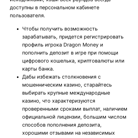
доступны в персональном кабинете
пользователя.
Чтобы получить возможность
зарабатывать, придется регистрировать
профиль игрока Dragon Money и
пополнить депозит в игре при помощи
цифрового кошелька, криптовалюты или
карты банка.
Дабы избежать столкновения с
мошенническим казино, старайтесь
выбирать крупные международные
казино, что характеризуются
проверенными сроками выплат, наличием
официальной лицензии, большим числом
способов пополнения депозита,
хорошими отзывами на независимых