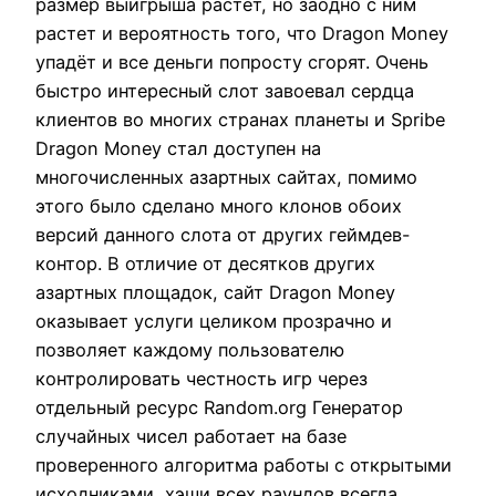
размер выигрыша растёт, но заодно с ним
растет и вероятность того, что Dragon Money
упадёт и все деньги попросту сгорят. Очень
быстро интересный слот завоевал сердца
клиентов во многих странах планеты и Spribe
Dragon Money стал доступен на
многочисленных азартных сайтах, помимо
этого было сделано много клонов обоих
версий данного слота от других геймдев-
контор. В отличие от десятков других
азартных площадок, сайт Dragon Money
оказывает услуги целиком прозрачно и
позволяет каждому пользователю
контролировать честность игр через
отдельный ресурс Random.org Генератор
случайных чисел работает на базе
проверенного алгоритма работы с открытыми
исходниками, хэши всех раундов всегда