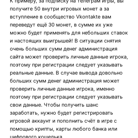
К примеру, за подписку на телеграм игры, вы
получите 50 внутри игровых монет а за
вступление в сообщество Vkontakte вам
переведут ещё 30 монет, в сумме их уже
можно будет применять для небольших ставок
и настоящих выигрышей! В ситуации снятия
очень больших сумм денег администрация
сайта может проверить личные данные игрока,
поэтому при регистрации следует указывать
реальные данные. В случае вывода довольно
больших сумм денег администрация может
проверить личные данные игрока, именно
поэтому при регистрации следует указывать
свои данные. Чтобы получить шанс
заработать, нужно будет регистрировать
игровой аккаунт и пополнить счёт в игре с
помощью крипты, карты любого банка или
цифрового кошелька.