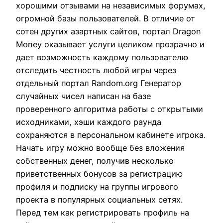
хорошими отзывами на независимых форумах,
огромной базы пользователей. В отличие от
сотен других азартных сайтов, портал Dragon
Money оказывает услуги целиком прозрачно и
дает возможность каждому пользователю
отследить честность любой игры через
отдельный портал Random.org Генератор
случайных чисел написан на базе
проверенного алгоритма работы с открытыми
исходниками, хэши каждого раунда
сохраняются в персональном кабинете игрока.
Начать игру можно вообще без вложения
собственных денег, получив несколько
приветственных бонусов за регистрацию
профиля и подписку на группы игрового
проекта в популярных социальных сетях.
Перед тем как регистрировать профиль на