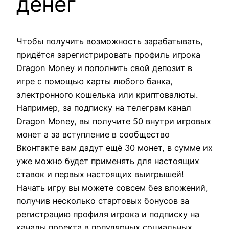
денег
Чтобы получить возможность зарабатывать,
придётся зарегистрировать профиль игрока
Dragon Money и пополнить свой депозит в
игре с помощью карты любого банка,
электронного кошелька или криптовалюты.
Например, за подписку на телеграм канал
Dragon Money, вы получите 50 внутри игровых
монет а за вступление в сообщество
Вконтакте вам дадут ещё 30 монет, в сумме их
уже можно будет применять для настоящих
ставок и первых настоящих выигрышей!
Начать игру вы можете совсем без вложений,
получив несколько стартовых бонусов за
регистрацию профиля игрока и подписку на
каналы проекта в популярных социальных