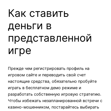
Как ставить
деньги в
представленной
игре
Прежде чем регистрировать профиль на
игровом сайте и переводить свой счет
настоящие средства, обязательно пробуйте
играть в бесплатном демо режиме и
разработать собственную игровую стратегию.
Чтобы избежать незапланированной встречи с
казино-мошенником, постарайтесь выбирать