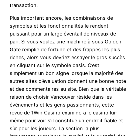
transaction.
Plus important encore, les combinaisons de
symboles et les fonctionnalités le rendent
puissant pour un large éventail de niveaux de
pari. Si vous voulez une machine à sous Golden
Gate remplie de fortune et des frappes les plus
riches, alors vous devriez essayer le gros succès
en cliquant sur le symbole oasis. C’est
simplement un bon signe lorsque la majorité des
autres sites d’évaluation donnent une bonne note
et des commentaires au site. Bien que la véritable
raison de choisir Vancouver réside dans les
événements et les gens passionnants, cette
revue de 1Win Casino examinera le casino lui-
même pour voir s’il constitue un endroit fiable et
sûr pour les joueurs. La section la plus