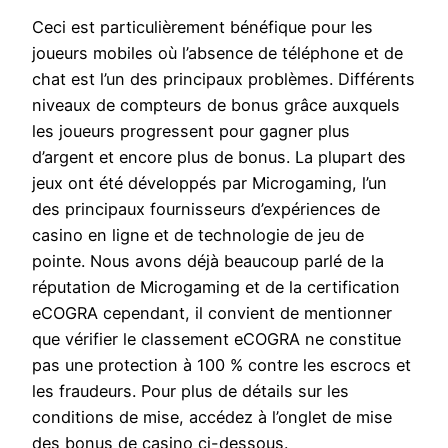
Ceci est particulièrement bénéfique pour les
joueurs mobiles où l’absence de téléphone et de
chat est l’un des principaux problèmes. Différents
niveaux de compteurs de bonus grâce auxquels
les joueurs progressent pour gagner plus
d’argent et encore plus de bonus. La plupart des
jeux ont été développés par Microgaming, l’un
des principaux fournisseurs d’expériences de
casino en ligne et de technologie de jeu de
pointe. Nous avons déjà beaucoup parlé de la
réputation de Microgaming et de la certification
eCOGRA cependant, il convient de mentionner
que vérifier le classement eCOGRA ne constitue
pas une protection à 100 % contre les escrocs et
les fraudeurs. Pour plus de détails sur les
conditions de mise, accédez à l’onglet de mise
des bonus de casino ci-dessous.