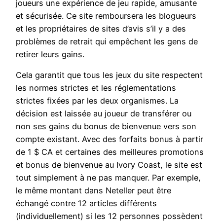
joueurs une expérience de jeu rapide, amusante
et sécurisée. Ce site remboursera les blogueurs
et les propriétaires de sites d’avis s’il y a des
problèmes de retrait qui empêchent les gens de
retirer leurs gains.
Cela garantit que tous les jeux du site respectent
les normes strictes et les réglementations
strictes fixées par les deux organismes. La
décision est laissée au joueur de transférer ou
non ses gains du bonus de bienvenue vers son
compte existant. Avec des forfaits bonus à partir
de 1 $ CA et certaines des meilleures promotions
et bonus de bienvenue au Ivory Coast, le site est
tout simplement à ne pas manquer. Par exemple,
le même montant dans Neteller peut être
échangé contre 12 articles différents
(individuellement) si les 12 personnes possèdent