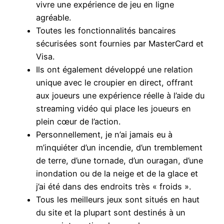
vivre une expérience de jeu en ligne
agréable.
Toutes les fonctionnalités bancaires
sécurisées sont fournies par MasterCard et
Visa.
Ils ont également développé une relation
unique avec le croupier en direct, offrant
aux joueurs une expérience réelle à l’aide du
streaming vidéo qui place les joueurs en
plein cœur de l’action.
Personnellement, je n’ai jamais eu à
m’inquiéter d’un incendie, d’un tremblement
de terre, d’une tornade, d’un ouragan, d’une
inondation ou de la neige et de la glace et
j’ai été dans des endroits très « froids ».
Tous les meilleurs jeux sont situés en haut
du site et la plupart sont destinés à un