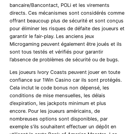
bancaire/Bancontact, POLi et les virements
directs. Ces mécanismes sont considérés comme
offrant beaucoup plus de sécurité et sont conçus
pour éliminer les risques de défaite des joueurs et
garantir le fair-play. Les anciens jeux
Microgaming peuvent également être joués et ils
sont tous testés et vérifiés pour garantir
l’absence de problèmes de sécurité ou de bugs.
Les joueurs Ivory Coasts peuvent jouer en toute
confiance sur 1Win Casino car ils sont protégés.
Cela inclut le code bonus non dépensé, les
conditions de mise mensuelles, les délais
d’expiration, les jackpots minimum et plus
encore. Pour les joueurs américains, de
nombreuses options sont disponibles, par
exemple s’ils souhaitent effectuer un dépôt en