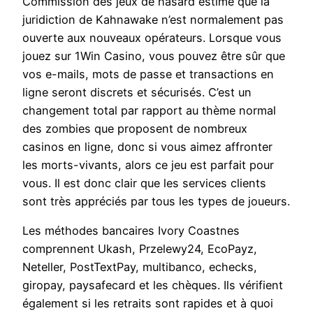
Commission des jeux de hasard estime que la
juridiction de Kahnawake n’est normalement pas
ouverte aux nouveaux opérateurs.​ Lorsque vous
jouez sur 1Win Casino, vous pouvez être sûr que
vos e-mails, mots de passe et transactions en
ligne seront discrets et sécurisés. C’est un
changement total par rapport au thème normal
des zombies que proposent de nombreux
casinos en ligne, donc si vous aimez affronter
les morts-vivants, alors ce jeu est parfait pour
vous. Il est donc clair que les services clients
sont très appréciés par tous les types de joueurs.
Les méthodes bancaires Ivory Coastnes
comprennent Ukash, Przelewy24, EcoPayz,
Neteller, PostTextPay, multibanco, echecks,
giropay, paysafecard et les chèques. Ils vérifient
également si les retraits sont rapides et à quoi