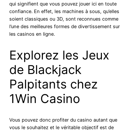
qui signifient que vous pouvez jouer ici en toute
confiance. En effet, les machines à sous, qu’elles
soient classiques ou 3D, sont reconnues comme
l’une des meilleures formes de divertissement sur
les casinos en ligne.
Explorez les Jeux
de Blackjack
Palpitants chez
1Win Casino
Vous pouvez donc profiter du casino autant que
vous le souhaitez et le véritable objectif est de