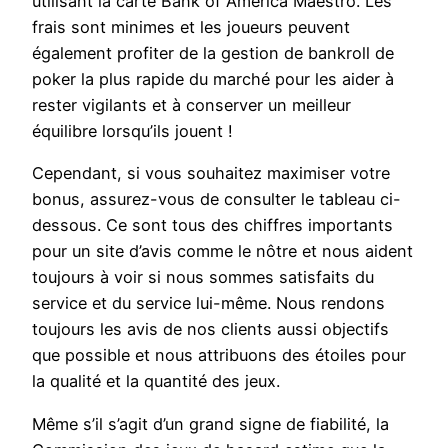
utilisant la carte Bank of America Maestro. Les
frais sont minimes et les joueurs peuvent
également profiter de la gestion de bankroll de
poker la plus rapide du marché pour les aider à
rester vigilants et à conserver un meilleur
équilibre lorsqu’ils jouent !
Cependant, si vous souhaitez maximiser votre
bonus, assurez-vous de consulter le tableau ci-
dessous. Ce sont tous des chiffres importants
pour un site d’avis comme le nôtre et nous aident
toujours à voir si nous sommes satisfaits du
service et du service lui-même. Nous rendons
toujours les avis de nos clients aussi objectifs
que possible et nous attribuons des étoiles pour
la qualité et la quantité des jeux.
Même s’il s’agit d’un grand signe de fiabilité, la