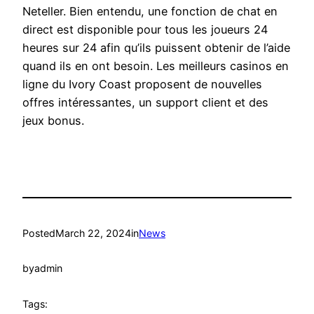
Neteller. Bien entendu, une fonction de chat en
direct est disponible pour tous les joueurs 24
heures sur 24 afin qu’ils puissent obtenir de l’aide
quand ils en ont besoin. Les meilleurs casinos en
ligne du Ivory Coast proposent de nouvelles
offres intéressantes, un support client et des
jeux bonus.
Posted
March 22, 2024
in
News
by
admin
Tags: