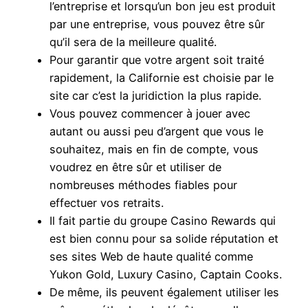
l’entreprise et lorsqu’un bon jeu est produit
par une entreprise, vous pouvez être sûr
qu’il sera de la meilleure qualité.
Pour garantir que votre argent soit traité
rapidement, la Californie est choisie par le
site car c’est la juridiction la plus rapide.
Vous pouvez commencer à jouer avec
autant ou aussi peu d’argent que vous le
souhaitez, mais en fin de compte, vous
voudrez en être sûr et utiliser de
nombreuses méthodes fiables pour
effectuer vos retraits.
Il fait partie du groupe Casino Rewards qui
est bien connu pour sa solide réputation et
ses sites Web de haute qualité comme
Yukon Gold, Luxury Casino, Captain Cooks.
De même, ils peuvent également utiliser les