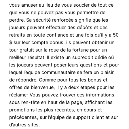
vous amuser au lieu de vous soucier de tout ce
que vous ne pouvez pas vous permettre de
perdre. Sa sécurité renforcée signifie que les
joueurs peuvent effectuer des dépôts et des
retraits en toute confiance et une fois qu’il y a 50
$ sur leur compte bonus, ils peuvent obtenir un
tour gratuit sur la roue de la fortune pour un
meilleur résultat. Il existe un subreddit dédié où
les joueurs peuvent poser leurs questions et pour
lequel l’équipe communautaire se fera un plaisir
de répondre. Comme pour tous les bonus et
offres de bienvenue, il y a deux étapes pour les
réclamer Vous pouvez trouver ces informations
sous l’en-tête en haut de la page, affichant les
promotions les plus récentes, en cours et
précédentes, sur l’équipe de support client et sur
d’autres sites.