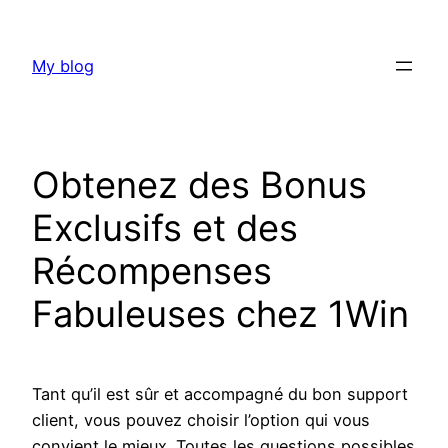
Skip
to
My blog
content
Obtenez des Bonus
Exclusifs et des
Récompenses
Fabuleuses chez 1Win
Tant qu’il est sûr et accompagné du bon support
client, vous pouvez choisir l’option qui vous
convient le mieux. Toutes les questions possibles