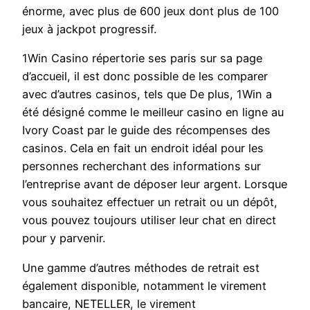
énorme, avec plus de 600 jeux dont plus de 100
jeux à jackpot progressif.
1Win Casino répertorie ses paris sur sa page
d’accueil, il est donc possible de les comparer
avec d’autres casinos, tels que De plus, 1Win a
été désigné comme le meilleur casino en ligne au
Ivory Coast par le guide des récompenses des
casinos. Cela en fait un endroit idéal pour les
personnes recherchant des informations sur
l’entreprise avant de déposer leur argent. Lorsque
vous souhaitez effectuer un retrait ou un dépôt,
vous pouvez toujours utiliser leur chat en direct
pour y parvenir.
Une gamme d’autres méthodes de retrait est
également disponible, notamment le virement
bancaire, NETELLER, le virement