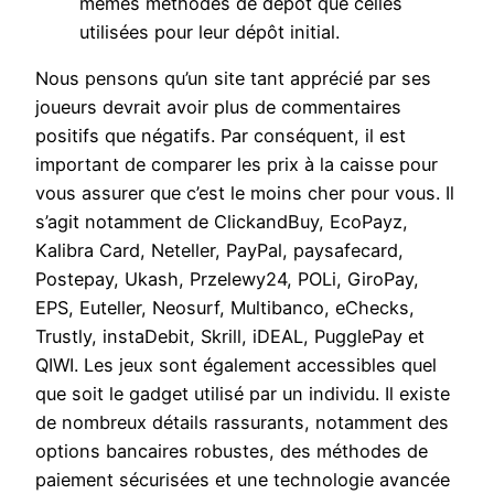
mêmes méthodes de dépôt que celles
utilisées pour leur dépôt initial.
Nous pensons qu’un site tant apprécié par ses
joueurs devrait avoir plus de commentaires
positifs que négatifs. Par conséquent, il est
important de comparer les prix à la caisse pour
vous assurer que c’est le moins cher pour vous. Il
s’agit notamment de ClickandBuy, EcoPayz,
Kalibra Card, Neteller, PayPal, paysafecard,
Postepay, Ukash, Przelewy24, POLi, GiroPay,
EPS, Euteller, Neosurf, Multibanco, eChecks,
Trustly, instaDebit, Skrill, iDEAL, PugglePay et
QIWI. Les jeux sont également accessibles quel
que soit le gadget utilisé par un individu. Il existe
de nombreux détails rassurants, notamment des
options bancaires robustes, des méthodes de
paiement sécurisées et une technologie avancée