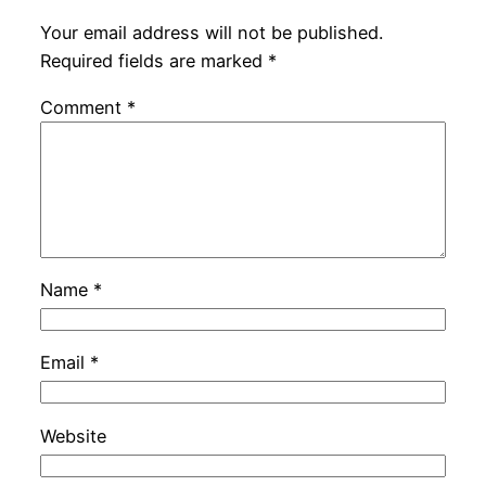
Your email address will not be published.
Required fields are marked
*
Comment
*
Name
*
Email
*
Website