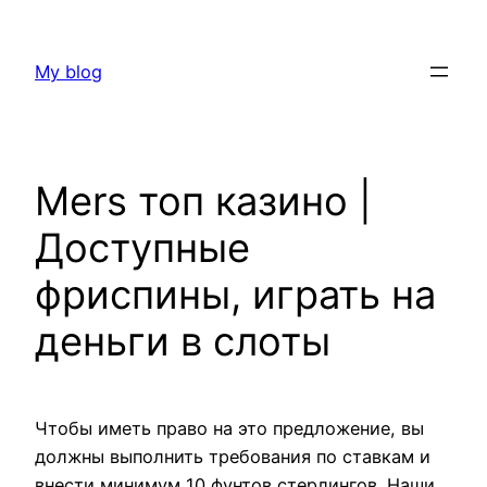
Skip
to
My blog
content
Mers топ казино |
Доступные
фриспины, играть на
деньги в слоты
Чтобы иметь право на это предложение, вы
должны выполнить требования по ставкам и
внести минимум 10 фунтов стерлингов. Наши