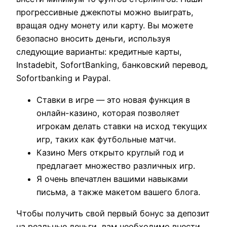
прогрессивные джекпоты можно выиграть,
вращая одну монету или карту. Вы можете
безопасно вносить деньги, используя
следующие варианты: кредитные карты,
Instadebit, SofortBanking, банковский перевод,
Sofortbanking и Paypal.
Ставки в игре — это новая функция в
онлайн-казино, которая позволяет
игрокам делать ставки на исход текущих
игр, таких как футбольные матчи.
Казино Mers открыто круглый год и
предлагает множество различных игр.
Я очень впечатлен вашими навыками
письма, а также макетом вашего блога.
Чтобы получить свой первый бонус за депозит
на реальные деньги, вам необходимо внести