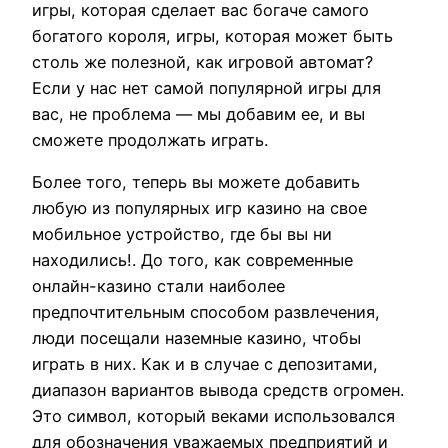
игры, которая сделает вас богаче самого
богатого короля, игры, которая может быть
столь же полезной, как игровой автомат?
Если у нас нет самой популярной игры для
вас, не проблема — мы добавим ее, и вы
сможете продолжать играть.
Более того, теперь вы можете добавить
любую из популярных игр казино на свое
мобильное устройство, где бы вы ни
находились!. До того, как современные
онлайн-казино стали наиболее
предпочтительным способом развлечения,
люди посещали наземные казино, чтобы
играть в них. Как и в случае с депозитами,
диапазон вариантов вывода средств огромен.
Это символ, который веками использовался
для обозначения уважаемых предприятий и