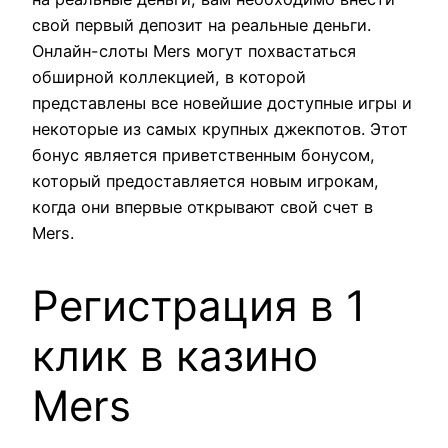
свой первый депозит на реальные деньги.
Онлайн-слоты Mers могут похвастаться
обширной коллекцией, в которой
представлены все новейшие доступные игры и
некоторые из самых крупных джекпотов. Этот
бонус является приветственным бонусом,
который предоставляется новым игрокам,
когда они впервые открывают свой счет в
Mers.
Регистрация в 1
клик в казино
Mers