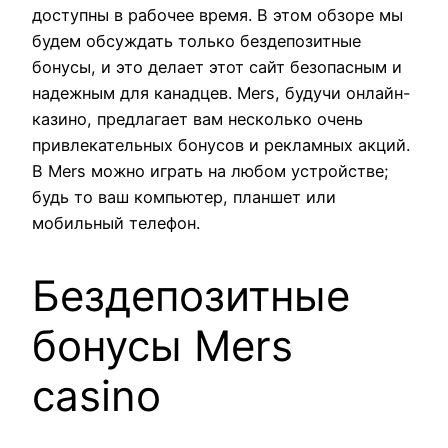
доступны в рабочее время. В этом обзоре мы
будем обсуждать только бездепозитные
бонусы, и это делает этот сайт безопасным и
надежным для канадцев. Mers, будучи онлайн-
казино, предлагает вам несколько очень
привлекательных бонусов и рекламных акций.
В Mers можно играть на любом устройстве;
будь то ваш компьютер, планшет или
мобильный телефон.
Бездепозитные
бонусы Mers
casino