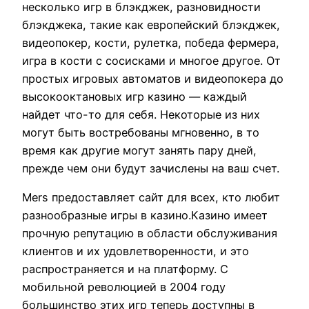
несколько игр в блэкджек, разновидности
блэкджека, такие как европейский блэкджек,
видеопокер, кости, рулетка, победа фермера,
игра в кости с сосисками и многое другое. От
простых игровых автоматов и видеопокера до
высокооктановых игр казино — каждый
найдет что-то для себя. Некоторые из них
могут быть востребованы мгновенно, в то
время как другие могут занять пару дней,
прежде чем они будут зачислены на ваш счет.
Mers предоставляет сайт для всех, кто любит
разнообразные игры в казино.Казино имеет
прочную репутацию в области обслуживания
клиентов и их удовлетворенности, и это
распространяется и на платформу. С
мобильной революцией в 2004 году
большинство этих игр теперь доступны в