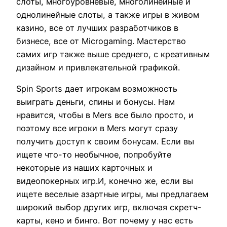
слоты, многоуровневые, многолинейные и
однолинейные слоты, а также игры в живом
казино, все от лучших разработчиков в
бизнесе, все от Microgaming. Мастерство
самих игр также выше среднего, с креативным
дизайном и привлекательной графикой.
Spin Sports дает игрокам возможность
выиграть деньги, спины и бонусы. Нам
нравится, чтобы в Mers все было просто, и
поэтому все игроки в Mers могут сразу
получить доступ к своим бонусам. Если вы
ищете что-то необычное, попробуйте
некоторые из наших карточных и
видеопокерных игр.И, конечно же, если вы
ищете веселые азартные игры, мы предлагаем
широкий выбор других игр, включая скретч-
карты, кено и бинго. Вот почему у нас есть