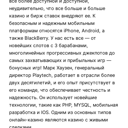
все более доступной и доступной,
неудивительно, что все больше и больше
казино и бирж ставок внедряют ее. К
безопасным и надежным мобильным
платформам относятся iPhone, Android, а
также BlackBerry. У нас есть все — от
новейших слотов с 3 барабанами,
многолинейных прогрессивных джекпотов до
самых захватывающих и прибыльных игр —
бонусных игр! Марк Хаузен, генеральный
директор Playtech, работает в отрасли более
двух десятилетий, и его опыт присутствует в
его команде, что обеспечивает честность и
надежность. Он использует новейшие
технологии, такие как PHP, MYSQL, мобильная
разработка и IOS. Одним из основных типов
онлайн-казино являются казино с живыми
сделками.