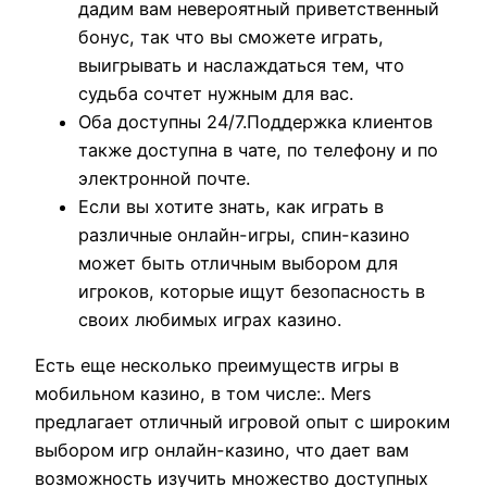
дадим вам невероятный приветственный
бонус, так что вы сможете играть,
выигрывать и наслаждаться тем, что
судьба сочтет нужным для вас.
Оба доступны 24/7.Поддержка клиентов
также доступна в чате, по телефону и по
электронной почте.
Если вы хотите знать, как играть в
различные онлайн-игры, спин-казино
может быть отличным выбором для
игроков, которые ищут безопасность в
своих любимых играх казино.
Есть еще несколько преимуществ игры в
мобильном казино, в том числе:. Mers
предлагает отличный игровой опыт с широким
выбором игр онлайн-казино, что дает вам
возможность изучить множество доступных