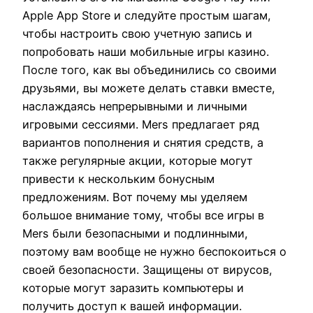
Apple App Store и следуйте простым шагам,
чтобы настроить свою учетную запись и
попробовать наши мобильные игры казино.
После того, как вы объединились со своими
друзьями, вы можете делать ставки вместе,
наслаждаясь непрерывными и личными
игровыми сессиями. Mers предлагает ряд
вариантов пополнения и снятия средств, а
также регулярные акции, которые могут
привести к нескольким бонусным
предложениям. Вот почему мы уделяем
большое внимание тому, чтобы все игры в
Mers были безопасными и подлинными,
поэтому вам вообще не нужно беспокоиться о
своей безопасности. Защищены от вирусов,
которые могут заразить компьютеры и
получить доступ к вашей информации.