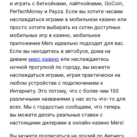
и играть с биткойнами, лайткойнами, GoCoin,
PerfectMoney и Payza. Если вы хотите часами
наслаждаться играми в мобильном казино или
просто хотите выбирать из сотен доступных
мобильных игр в казино, мобильное
приложение Mers идеально подходит для вас.
Если вы находитесь в автобусе, дома на
диване
мерс казино
или наслаждаетесь
ночной прогулкой по городу, вы можете
наслаждаться играми, играя практически на
любом устройстве с подключением к
Интернету. Это потому, что с более чем 150
различными названиями у нас есть что-то для
всех. Мы с гордостью сообщаем, что теперь
вы можете делать реальные ставки с
настоящими дилерами в онлайн-казино Mers!
Вы можете подписаться на друзей по фитнесу