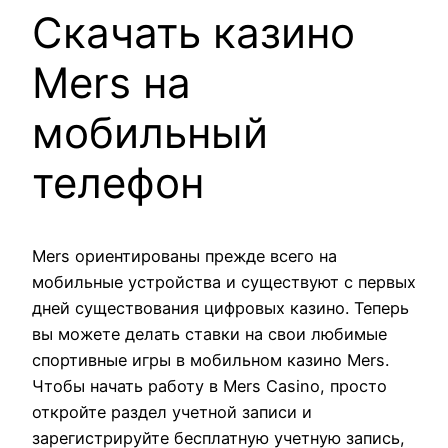
Скачать казино
Mers на
мобильный
телефон
Mers ориентированы прежде всего на
мобильные устройства и существуют с первых
дней существования цифровых казино. Теперь
вы можете делать ставки на свои любимые
спортивные игры в мобильном казино Mers.
Чтобы начать работу в Mers Casino, просто
откройте раздел учетной записи и
зарегистрируйте бесплатную учетную запись,