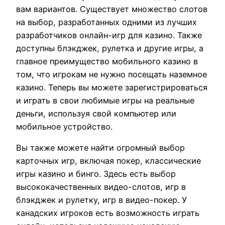
вам вариантов. Существует множество слотов
на выбор, разработанных одними из лучших
разработчиков онлайн-игр для казино. Также
доступны блэкджек, рулетка и другие игры, а
главное преимущество мобильного казино в
том, что игрокам не нужно посещать наземное
казино. Теперь вы можете зарегистрироваться
и играть в свои любимые игры на реальные
деньги, используя свой компьютер или
мобильное устройство.
Вы также можете найти огромный выбор
карточных игр, включая покер, классические
игры казино и бинго. Здесь есть выбор
высококачественных видео-слотов, игр в
блэкджек и рулетку, игр в видео-покер. У
канадских игроков есть возможность играть