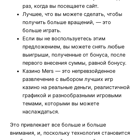
раз, когда вы посещаете сайт.
Лучшее, что вы можете сделать, чтобы
получить больше вращений, — это
больше играть.
Если вы не воспользуетесь этим
предложением, вы можете снять любые
выигрыши, полученные от бонуса, после
первого внесения суммы, равной бонусу.
Казино Mers — это непревзойденное
развлечение с выбором лучших игр
казино на реальные деньги, реалистичной
графикой и разнообразными игровыми
темами, которыми вы можете
наслаждаться.
Это привлекает все больше и больше
внимания, и, поскольку технология становится