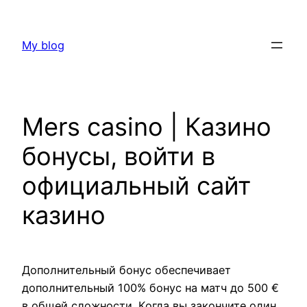
Skip
to
My blog
content
Mers casino | Казино
бонусы, войти в
официальный сайт
казино
Дополнительный бонус обеспечивает
дополнительный 100% бонус на матч до 500 €
в общей сложности. Когда вы закончите один