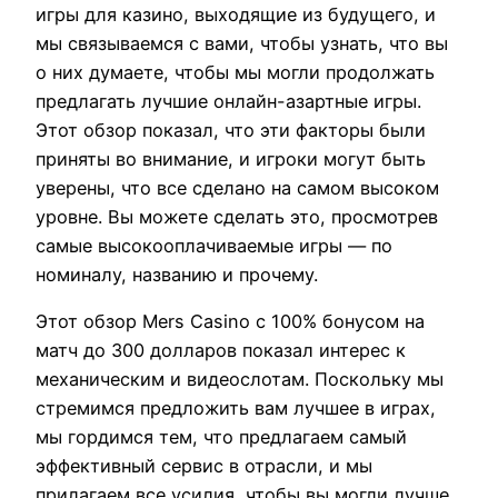
игры для казино, выходящие из будущего, и
мы связываемся с вами, чтобы узнать, что вы
о них думаете, чтобы мы могли продолжать
предлагать лучшие онлайн-азартные игры.
Этот обзор показал, что эти факторы были
приняты во внимание, и игроки могут быть
уверены, что все сделано на самом высоком
уровне. Вы можете сделать это, просмотрев
самые высокооплачиваемые игры — по
номиналу, названию и прочему.
Этот обзор Mers Casino с 100% бонусом на
матч до 300 долларов показал интерес к
механическим и видеослотам. Поскольку мы
стремимся предложить вам лучшее в играх,
мы гордимся тем, что предлагаем самый
эффективный сервис в отрасли, и мы
прилагаем все усилия, чтобы вы могли лучше