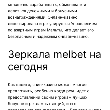
мгновенно зарабатывать, обменивать и
делиться денежными и бонусными
вознаграждениями. Онлайн-казино
лицензировано и регулируется Управлением
по азартным играм Мальты, что делает его
безопасным и надежным онлайн-казино.
Зеркала melbet на
сегодня
Как видите, спин-казино может многое
предложить, особенно когда речь идет о
предоставлении своим игрокам лучших
бонусов и рекламных акций, и его