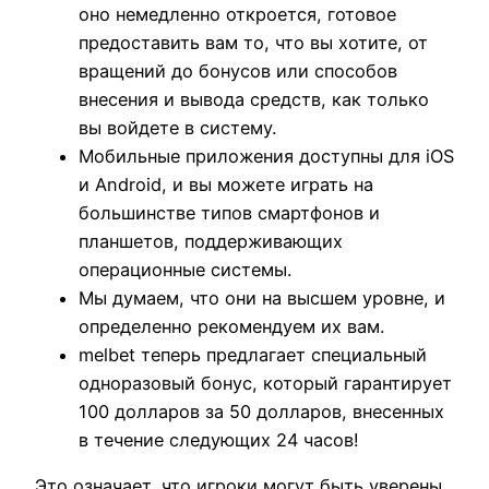
оно немедленно откроется, готовое
предоставить вам то, что вы хотите, от
вращений до бонусов или способов
внесения и вывода средств, как только
вы войдете в систему.
Мобильные приложения доступны для iOS
и Android, и вы можете играть на
большинстве типов смартфонов и
планшетов, поддерживающих
операционные системы.
Мы думаем, что они на высшем уровне, и
определенно рекомендуем их вам.
melbet теперь предлагает специальный
одноразовый бонус, который гарантирует
100 долларов за 50 долларов, внесенных
в течение следующих 24 часов!
Это означает, что игроки могут быть уверены,