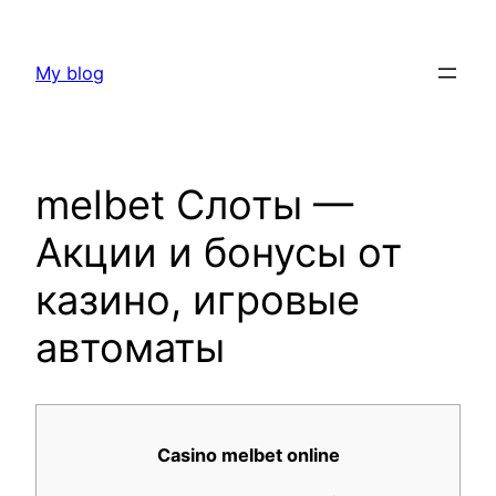
Skip
to
My blog
content
melbet Слоты —
Акции и бонусы от
казино, игровые
автоматы
Casino melbet online