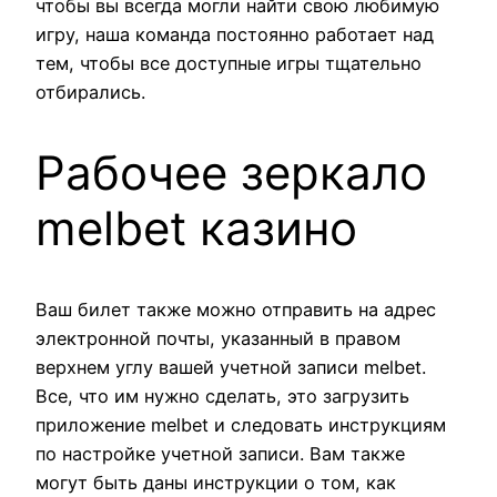
чтобы вы всегда могли найти свою любимую
игру, наша команда постоянно работает над
тем, чтобы все доступные игры тщательно
отбирались.
Рабочее зеркало
melbet казино
Ваш билет также можно отправить на адрес
электронной почты, указанный в правом
верхнем углу вашей учетной записи melbet.
Все, что им нужно сделать, это загрузить
приложение melbet и следовать инструкциям
по настройке учетной записи. Вам также
могут быть даны инструкции о том, как