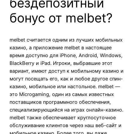
бездепозитный
бонус от melbet?
melbet считается одним из лучших мобильных
казино, а приложение melbet в настоящее
время доступно для iPhone, Android, Windows,
BlackBerry и iPad. Игроки, выбравшие этот
вариант, имеют доступ к мобильному казино и
могут посещать его, как и любое другое спин-
казино, мобильное или настольное. melbet —
это Microgaming, один из самых известных
поставщиков программного обеспечения,
специализирующийся на играх онлайн-казино.
melbet также обеспечивает круглосуточное
обслуживание клиентов через наш веб-сайт и
мобильное казино. Более того, вы даже