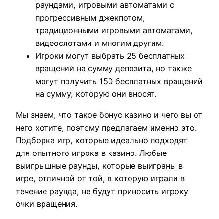
раундами, игровыми автоматами с
прогрессивным джекпотом,
традиционными игровыми автоматами,
видеослотами и многим другим.
Игроки могут выбрать 25 бесплатных
вращений на сумму депозита, но также
могут получить 150 бесплатных вращений
на сумму, которую они вносят.
Мы знаем, что такое бонус казино и чего вы от
него хотите, поэтому предлагаем именно это.
Подборка игр, которые идеально подходят
для опытного игрока в казино. Любые
выигрышные раунды, которые выиграны в
игре, отличной от той, в которую играли в
течение раунда, не будут приносить игроку
очки вращения.