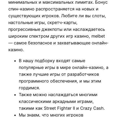
минимальных и максимальных лимитах. Бонус
спин-казино распространяется на новых и
существующих игроков. Любите ли вы слоты,
настольные игры, скретч-карты,
прогрессивные джекпоты или наслаждаетесь
широким спектром других игр казино, melbet
— самое безопасное и захватывающее онлайн-
казино.
В нашу подборку входят самые
популярные игры в мире онлайн-казино, а
также лучшие игры от разработчиков
программного обеспечения, и мы этим
гордимся.
Также можно наслаждаться многими
классическими аркадными играми,
такими как Street Fighter II и Crazy Cash.
Мы знаем, что многих игроков