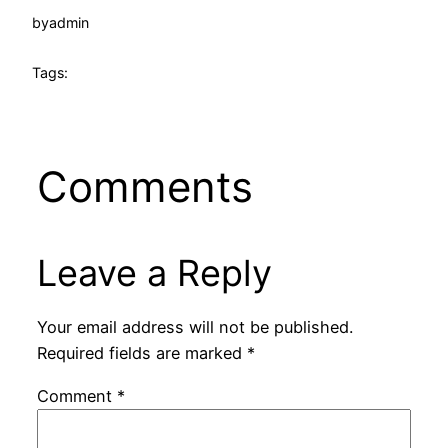
by
admin
Tags:
Comments
Leave a Reply
Your email address will not be published.
Required fields are marked
*
Comment
*