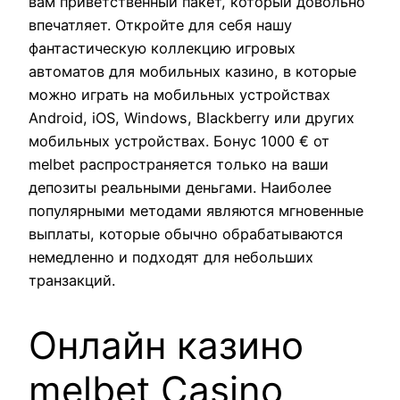
вам приветственный пакет, который довольно
впечатляет. Откройте для себя нашу
фантастическую коллекцию игровых
автоматов для мобильных казино, в которые
можно играть на мобильных устройствах
Android, iOS, Windows, Blackberry или других
мобильных устройствах. Бонус 1000 € от
melbet распространяется только на ваши
депозиты реальными деньгами. Наиболее
популярными методами являются мгновенные
выплаты, которые обычно обрабатываются
немедленно и подходят для небольших
транзакций.
Онлайн казино
melbet Casino