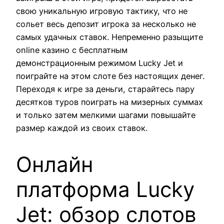
свою уникальную игровую тактику, что не
сольет весь депозит игрока за несколько не
самых удачных ставок. Непременно разыщите
online казино с бесплатным
демонстрационным режимом Lucky Jet и
поиграйте на этом слоте без настоящих денег.
Переходя к игре за деньги, старайтесь пару
десятков туров поиграть на мизерных суммах
и только затем мелкими шагами повышайте
размер каждой из своих ставок.
Онлайн
платформа Lucky
Jet: обзор слотов