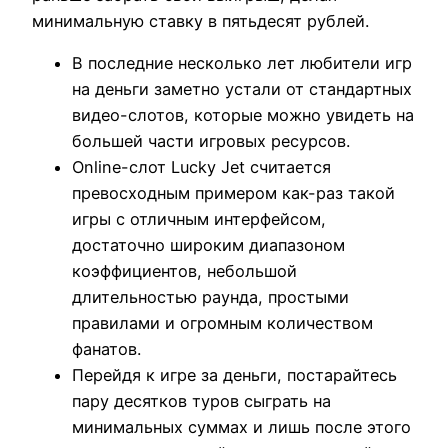
минимальную ставку в пятьдесят рублей.
В последние несколько лет любители игр
на деньги заметно устали от стандартных
видео-слотов, которые можно увидеть на
большей части игровых ресурсов.
Online-слот Lucky Jet считается
превосходным примером как-раз такой
игры с отличным интерфейсом,
достаточно широким диапазоном
коэффициентов, небольшой
длительностью раунда, простыми
правилами и огромным количеством
фанатов.
Перейдя к игре за деньги, постарайтесь
пару десятков туров сыграть на
минимальных суммах и лишь после этого