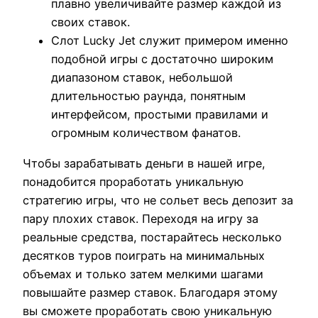
плавно увеличивайте размер каждой из
своих ставок.
Слот Lucky Jet служит примером именно
подобной игры с достаточно широким
диапазоном ставок, небольшой
длительностью раунда, понятным
интерфейсом, простыми правилами и
огромным количеством фанатов.
Чтобы зарабатывать деньги в нашей игре,
понадобится проработать уникальную
стратегию игры, что не сольет весь депозит за
пару плохих ставок. Переходя на игру за
реальные средства, постарайтесь несколько
десятков туров поиграть на минимальных
объемах и только затем мелкими шагами
повышайте размер ставок. Благодаря этому
вы сможете проработать свою уникальную