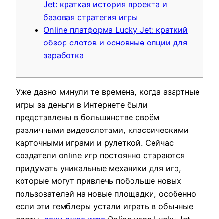
Jet: краткая история проекта и
базовая стратегия игры
Online платформа Lucky Jet: краткий
обзор слотов и основные опции для
заработка
Уже давно минули те времена, когда азартные
игры за деньги в Интернете были
представлены в большинстве своём
различными видеослотами, классическими
карточными играми и рулеткой. Сейчас
создатели online игр постоянно стараются
придумать уникальные механики для игр,
которые могут привлечь побольше новых
пользователей на новые площадки, особенно
если эти гемблеры устали играть в обычные