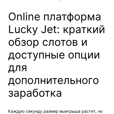
Online платформа
Lucky Jet: краткий
обзор слотов и
доступные опции
для
дополнительного
заработка
Каждую секунду размер выигрыша растет, но