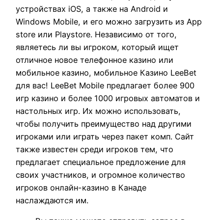
устройствах iOS, а также на Android и
Windows Mobile, и его можно загрузить из App
store или Playstore. Независимо от того,
являетесь ли вы игроком, который ищет
отличное новое телефонное казино или
мобильное казино, мобильное Казино LeeBet
для вас! LeeBet Mobile предлагает более 900
игр казино и более 1000 игровых автоматов и
настольных игр. Их можно использовать,
чтобы получить преимущество над другими
игроками или играть через пакет комп. Сайт
также известен среди игроков тем, что
предлагает специальное предложение для
своих участников, и огромное количество
игроков онлайн-казино в Канаде
наслаждаются им.