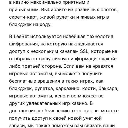
в казино максимально приятным и
прибыльным. Выбирайте из различных слотов,
скретч-карт, живой рулетки и живых игр в
блэкджек на ходу.
В LeeBet используется новейшая технология
шифрования, на которую накладывается
доступ к нескольким каналам SSL, которые не
отображают вашу личную информацию какой-
либо третьей стороне. Если вам не нравятся
игровые автоматы, вы можете получить
бесплатные вращения в таких играх, как
блэкджек, рулетка, карказино, кости, баккара,
игровые автоматы, кено и во множестве
других увлекательных игр казино. В
дополнение к объяснению того, как вы можете
получить доступ к своей новой учетной
записи, мы также поможем вам связать ваши