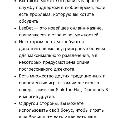
Вы также можете отправить запрос в
службу поддержки в любое время, если
есть проблема, которую вы хотите
обсудить.
LeeBet — это новейшее онлайн-казино,
появившееся в стране возможностей.
Некоторым слотам требуются
дополнительные внутриигровые бонусы
для максимального развлечения, а в
некоторых предусмотрена опция
прогрессивного джекпота.
Есть множество других традиционных и
современных игр, в том числе игры в
покер, такие как Sink the Hat, Diamonds 8
и многие другие.
С другой стороны, вы можете
использовать свой бонус, чтобы играть
еще больше, то есть у вас есть еще