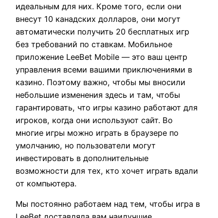
идеальным для них. Кроме того, если они
внесут 10 канадских долларов, они могут
автоматически получить 20 бесплатных игр
без требований по ставкам. Мобильное
приложение LeeBet Mobile — это ваш центр
управления всеми вашими приключениями в
казино. Поэтому важно, чтобы мы вносили
небольшие изменения здесь и там, чтобы
гарантировать, что игры казино работают для
игроков, когда они используют сайт. Во
многие игры можно играть в браузере по
умолчанию, но пользователи могут
инвестировать в дополнительные
возможности для тех, кто хочет играть вдали
от компьютера.
Мы постоянно работаем над тем, чтобы игра в
LeeBet доставляла вам наилучшие