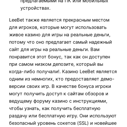
предлагаемыми на ПК или мобильных
устройствах.
LeeBet также является прекрасным местом
для игроков, которые могут использовать
живое казино для игры на реальные деньги,
потому что оно предлагает самый надежный
сайт для игры на реальные деньги. Вам
понравится этот бонус, так как он доступен
при самом низком депозите, который вы
когда-либо получали!. Казино LeeBet является
одним из немногих, кто предоставляет демо-
версии своих игр. В качестве бонуса игроки
могут получить доступ к сайтам обзоров и
ведущему форуму казино с инструкциями,
чтобы узнать, как получить бесплатную
раздачу или бесплатную игру. Они используют
безопасный уровень сокетов (SSL) и новейшее