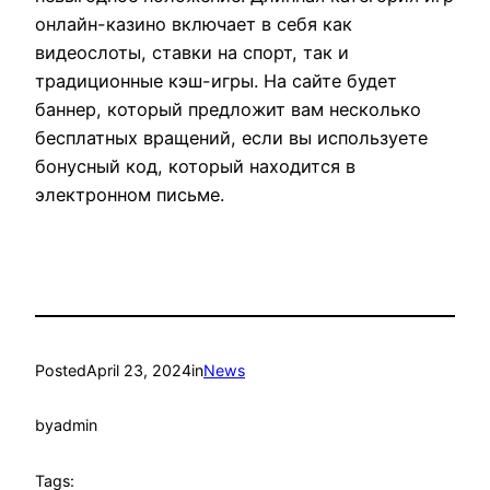
онлайн-казино включает в себя как
видеослоты, ставки на спорт, так и
традиционные кэш-игры. На сайте будет
баннер, который предложит вам несколько
бесплатных вращений, если вы используете
бонусный код, который находится в
электронном письме.
Posted
April 23, 2024
in
News
by
admin
Tags: