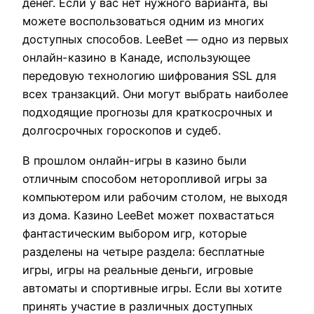
денег. Если у вас нет нужного варианта, вы
можете воспользоваться одним из многих
доступных способов. LeeBet — одно из первых
онлайн-казино в Канаде, использующее
передовую технологию шифрования SSL для
всех транзакций. Они могут выбрать наиболее
подходящие прогнозы для краткосрочных и
долгосрочных гороскопов и судеб.
В прошлом онлайн-игры в казино были
отличным способом неторопливой игры за
компьютером или рабочим столом, не выходя
из дома. Казино LeeBet может похвастаться
фантастическим выбором игр, которые
разделены на четыре раздела: бесплатные
игры, игры на реальные деньги, игровые
автоматы и спортивные игры. Если вы хотите
принять участие в различных доступных