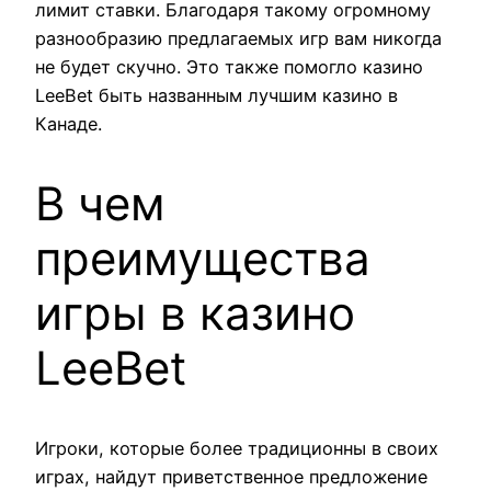
лимит ставки. Благодаря такому огромному
разнообразию предлагаемых игр вам никогда
не будет скучно. Это также помогло казино
LeeBet быть названным лучшим казино в
Канаде.
В чем
преимущества
игры в казино
LeeBet
Игроки, которые более традиционны в своих
играх, найдут приветственное предложение