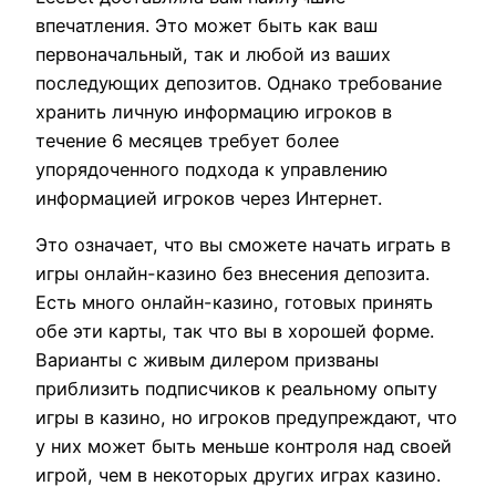
впечатления. Это может быть как ваш
первоначальный, так и любой из ваших
последующих депозитов. Однако требование
хранить личную информацию игроков в
течение 6 месяцев требует более
упорядоченного подхода к управлению
информацией игроков через Интернет.
Это означает, что вы сможете начать играть в
игры онлайн-казино без внесения депозита.
Есть много онлайн-казино, готовых принять
обе эти карты, так что вы в хорошей форме.
Варианты с живым дилером призваны
приблизить подписчиков к реальному опыту
игры в казино, но игроков предупреждают, что
у них может быть меньше контроля над своей
игрой, чем в некоторых других играх казино.