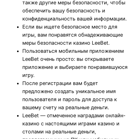
также другие меры безопасности, чтобы
обеспечить вашу безопасность и
конфиденциальность вашей информации.
Если вы ищете безопасное место для
игры, вам понравятся обнадеживающие
меры безопасности казино LeeBet.
Пользоваться мобильным приложением
LeeBet очень просто: вы открываете
приложение и выбираете понравившуюся
игру.
После регистрации вам будет
предложено создать уникальное имя
пользователя и пароль для доступа к
вашему счету на реальные деньги.
LeeBet — отмеченное наградами онлайн-
казино с настоящими играми казино и
столами на реальные деньги,