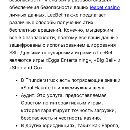
обеспечения безопасности ваших
leebet casino
личных данных. LeeBet также предлагает
различные способы получения этих
бесплатных вращений. Конечно, мы держим
все в безопасности, поэтому все ваши данные
зашифрованы с использованием шифрования
SSL. Другими популярными играми в LeeBet
являются игры «Eggs Entertaining», «Big Ball» и
«Stop and Go».
В Thunderstruck есть потрясающие значки
«Soul Haunted» и «жемчужная шея».
Аудит: Это услуга, предоставляемая
Советом по интерактивным играм,
которая гарантирует точность загрузки,
безопасность и честность казино.
В других юрисдикциях, таких как Европа,