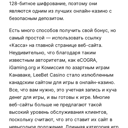
128-битное шифрование, поэтому они
являются одним из лучших онлайн-казино с
безопасным депозитом.
Есть много способов получить свой бонус, но
самый простой — использовать ссылку
«Касса» на главной странице веб-сайта.
Неудивительно, что благодаря таким
известным авторитетам, как eCOGRA,
iGaming.org и Комиссия по азартным играм
Канаваке, LeeBet Casino стало излюбленным
канадским сайтом для игры в онлайн-казино.
Все, что вам нужно, это учетная запись и куча
денег для игры, и вы готовы к игре. Многие
веб-сайты больше не предлагают такой
высокий уровень обслуживания клиентов,
поскольку считают, что это ставит их сайт в
невыгодное положение. Длинная категория игр