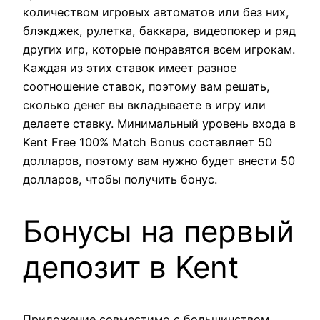
количеством игровых автоматов или без них,
блэкджек, рулетка, баккара, видеопокер и ряд
других игр, которые понравятся всем игрокам.
Каждая из этих ставок имеет разное
соотношение ставок, поэтому вам решать,
сколько денег вы вкладываете в игру или
делаете ставку. Минимальный уровень входа в
Kent Free 100% Match Bonus составляет 50
долларов, поэтому вам нужно будет внести 50
долларов, чтобы получить бонус.
Бонусы на первый
депозит в Kent
Приложение совместимо с большинством