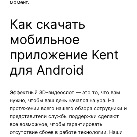
момент.
Как скачать
мобильное
приложение Kent
для Android
Эффектный 3D-видеослот — это то, что вам
нужно, чтобы ваш день начался на ура. На
протяжении всего нашего обзора сотрудники и
представители службы поддержки сделают
все возможное, чтобы гарантировать
отсутствие сбоев в работе технологии. Наши