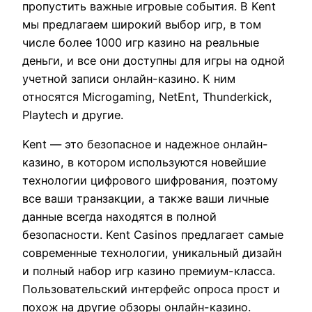
пропустить важные игровые события. В Kent
мы предлагаем широкий выбор игр, в том
числе более 1000 игр казино на реальные
деньги, и все они доступны для игры на одной
учетной записи онлайн-казино. К ним
относятся Microgaming, NetEnt, Thunderkick,
Playtech и другие.
Kent — это безопасное и надежное онлайн-
казино, в котором используются новейшие
технологии цифрового шифрования, поэтому
все ваши транзакции, а также ваши личные
данные всегда находятся в полной
безопасности. Kent Casinos предлагает самые
современные технологии, уникальный дизайн
и полный набор игр казино премиум-класса.
Пользовательский интерфейс опроса прост и
похож на другие обзоры онлайн-казино.