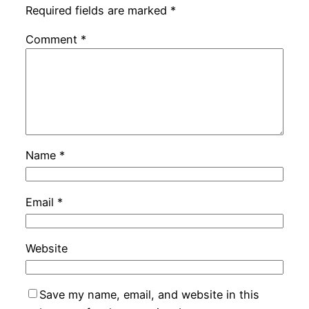
Required fields are marked
*
Comment
*
Name
*
Email
*
Website
Save my name, email, and website in this