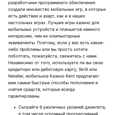
разработчики программного обеспечения
создали множество мобильных игр, в которых
есть действие и азарт, как и в наших
настольных играх. Лучшие игры казино для
мобильных устройств и планшетов намного
интереснее, чем их компьютерные
эквиваленты. Поэтому, если у вас есть какие-
либо проблемы или вы просто хотите
поболтать, пожалуйста, свяжитесь с нами.
Независимо от того, используете ли вы свою
кредитную или дебетовую карту, Skrill или
Neteller, мобильное Казино Kent предлагает
вам самые быстрые способы пополнения и
снятия средств, которые всегда
гарантированы.
Сыграйте 9 различных уровней джекпота,
в том числе огромный прогрессивный