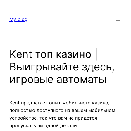
Skip
to
My blog
content
Kent топ казино |
Выигрывайте здесь,
игровые автоматы
Kent предлагает опыт мобильного казино,
полностью доступного на вашем мобильном
устройстве, так что вам не придется
пропускать ни одной детали.