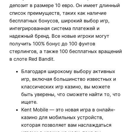
депозит в размере 10 евро. Он имеет длинный
список преимуществ, таких как наличие
бесплатных бонусов, широкий выбор игр,
интегрированная система платежей и
надежный бренд. Все новые игроки могут
получить 100% бонус до 100 фунтов
стерлингов, а также 100 бесплатных вращений
в слоте Red Bandit.
Благодаря широкому выбору активных
игр, включая большинство известных и
классических игр казино, вы можете
быть уверены, что сможете найти то, что
ищете.
Kent Mobile — это новая игра в онлайн-
казино для мобильных устройств,
которая позволяет вам наслаждаться