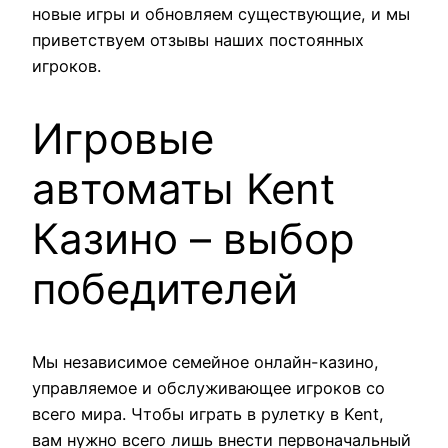
новые игры и обновляем существующие, и мы
приветствуем отзывы наших постоянных
игроков.
Игровые
автоматы Kent
Казино – выбор
победителей
Мы независимое семейное онлайн-казино,
управляемое и обслуживающее игроков со
всего мира. Чтобы играть в рулетку в Kent,
вам нужно всего лишь внести первоначальный