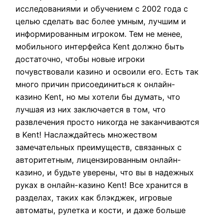
исследованиями и обучением с 2002 года с
целью сделать вас более умным, лучшим и
информированным игроком. Тем не менее,
мобильного интерфейса Kent должно быть
достаточно, чтобы новые игроки
почувствовали казино и освоили его. Есть так
много причин присоединиться к онлайн-
казино Kent, но мы хотели бы думать, что
лучшая из них заключается в том, что
развлечения просто никогда не заканчиваются
в Kent! Наслаждайтесь множеством
замечательных преимуществ, связанных с
авторитетным, лицензированным онлайн-
казино, и будьте уверены, что вы в надежных
руках в онлайн-казино Kent! Все хранится в
разделах, таких как блэкджек, игровые
автоматы, рулетка и кости, и даже больше