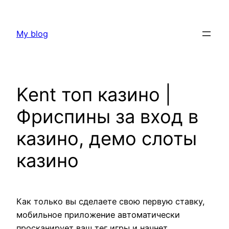
Skip
to
My blog
content
Kent топ казино |
Фриспины за вход в
казино, демо слоты
казино
Как только вы сделаете свою первую ставку,
мобильное приложение автоматически
просканирует ваш тег игры и начнет