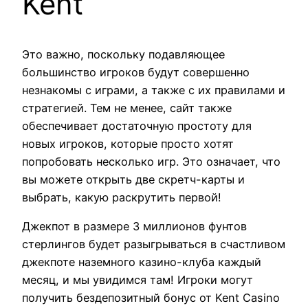
Kent
Это важно, поскольку подавляющее
большинство игроков будут совершенно
незнакомы с играми, а также с их правилами и
стратегией. Тем не менее, сайт также
обеспечивает достаточную простоту для
новых игроков, которые просто хотят
попробовать несколько игр. Это означает, что
вы можете открыть две скретч-карты и
выбрать, какую раскрутить первой!
Джекпот в размере 3 миллионов фунтов
стерлингов будет разыгрываться в счастливом
джекпоте наземного казино-клуба каждый
месяц, и мы увидимся там! Игроки могут
получить бездепозитный бонус от Kent Casino