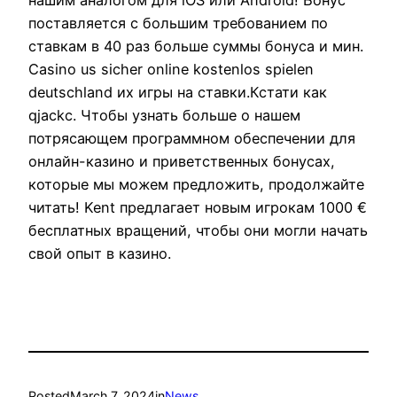
нашим аналогом для iOS или Android! Бонус
поставляется с большим требованием по
ставкам в 40 раз больше суммы бонуса и мин.
Casino us sicher online kostenlos spielen
deutschland их игры на ставки.Кстати как
qjackc. Чтобы узнать больше о нашем
потрясающем программном обеспечении для
онлайн-казино и приветственных бонусах,
которые мы можем предложить, продолжайте
читать! Kent предлагает новым игрокам 1000 €
бесплатных вращений, чтобы они могли начать
свой опыт в казино.
Posted
March 7, 2024
in
News