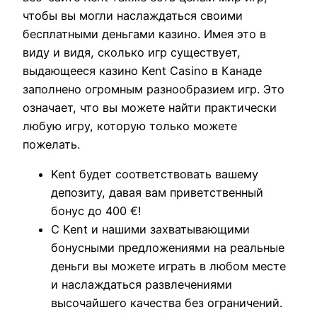
чтобы вы могли наслаждаться своими
бесплатными деньгами казино. Имея это в
виду и видя, сколько игр существует,
выдающееся казино Kent Casino в Канаде
заполнено огромным разнообразием игр. Это
означает, что вы можете найти практически
любую игру, которую только можете
пожелать.
Kent будет соответствовать вашему
депозиту, давая вам приветственный
бонус до 400 €!
С Kent и нашими захватывающими
бонусными предложениями на реальные
деньги вы можете играть в любом месте
и наслаждаться развлечениями
высочайшего качества без ограничений.