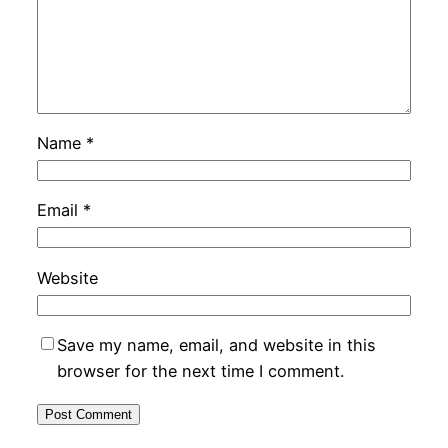
Name
*
Email
*
Website
Save my name, email, and website in this
browser for the next time I comment.