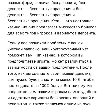
разных форм, включая без депозита, без
депозита + бесплатные вращения и без
депозита + бесплатные вращения и
бесплатные вращения. Kent — это настоящее
казино, но оно предлагает множество бонусов
для всех типов игроков и вариантов депозита.
Если у вас возникли проблемы с вашей
учетной записью, наш круглосуточный чат
поможет вам. Тип казино, в котором вы
предпочитаете играть, может различаться в
зависимости от ваших предпочтений. После
того, как вы сделаете свой первый депозит,
вам нужно будет внести не менее 10 €, чтобы
претендовать на 100% бонус. Вот почему мы
предоставляем нашим игрокам самые удобные
и надежные варианты банковских операций и
депозитов, а также являемся одним из очень