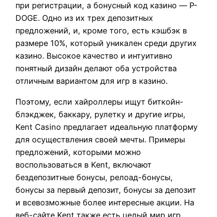
при регистрации, а бонусный код казино — P-
DOGE. Одно из их трех депозитных
предложений, и, кроме того, есть кэшбэк в
размере 10%, который уникален среди других
казино. Высокое качество и интуитивно
понятный дизайн делают оба устройства
отличным вариантом для игр в казино.
Поэтому, если хайроллеры ищут биткойн-
блэкджек, баккару, рулетку и другие игры,
Kent Casino предлагает идеальную платформу
для осуществления своей мечты. Примеры
предложений, которыми можно
воспользоваться в Kent, включают
бездепозитные бонусы, релоад-бонусы,
бонусы за первый депозит, бонусы за депозит
и всевозможные более интересные акции. На
веб-сайте Kent также есть целый мир игр,