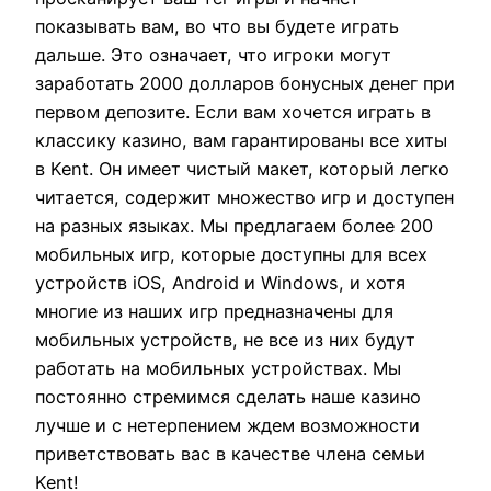
показывать вам, во что вы будете играть
дальше. Это означает, что игроки могут
заработать 2000 долларов бонусных денег при
первом депозите. Если вам хочется играть в
классику казино, вам гарантированы все хиты
в Kent. Он имеет чистый макет, который легко
читается, содержит множество игр и доступен
на разных языках. Мы предлагаем более 200
мобильных игр, которые доступны для всех
устройств iOS, Android и Windows, и хотя
многие из наших игр предназначены для
мобильных устройств, не все из них будут
работать на мобильных устройствах. Мы
постоянно стремимся сделать наше казино
лучше и с нетерпением ждем возможности
приветствовать вас в качестве члена семьи
Kent!