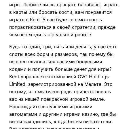
игры. Любите ли вы вращать барабаны, играть
в карты или бросать кости, вам понравится
играть в Kent. У вас будет возможность
попрактиковаться в своей стратегии, прежде
чем переходить к реальной работе.
Будь то один, три, пять или девять, у нас есть
слоты всех форм и размеров, так почему бы
не воспользоваться нашими бонусными
кодами и получить больше денег для игры?
Kent управляется компанией GVC Holdings
Limited, зарегистрированной на Мальте. Это
потому, что мы очень рады приветствовать
вас на нашей прекрасной игровой земле.
Наслаждайтесь лучшими игровыми
автоматами и другими играми казино, где бы
вы ни находились, когда бы вы ни захотели.