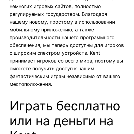
немногих игровых сайтов, полностью
регулируемых государством. Благодаря
нашему новому, простому в использовании
мобильному приложению, а также
производительности нашего программного
обеспечения, мы теперь доступны для игроков
с широким спектром устройств. Kent
принимает игроков со всего мира, поэтому вы
сможете получить доступ к нашим
фантастическим играм независимо от вашего
местоположения.
Играть бесплатно
или на деньги на