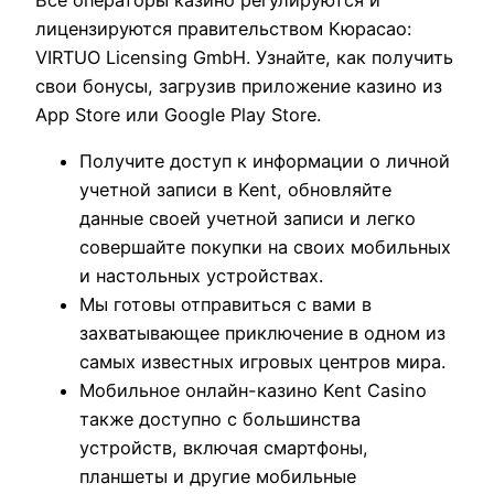
Все операторы казино регулируются и
лицензируются правительством Кюрасао:
VIRTUO Licensing GmbH. Узнайте, как получить
свои бонусы, загрузив приложение казино из
App Store или Google Play Store.
Получите доступ к информации о личной
учетной записи в Kent, обновляйте
данные своей учетной записи и легко
совершайте покупки на своих мобильных
и настольных устройствах.
Мы готовы отправиться с вами в
захватывающее приключение в одном из
самых известных игровых центров мира.
Мобильное онлайн-казино Kent Casino
также доступно с большинства
устройств, включая смартфоны,
планшеты и другие мобильные