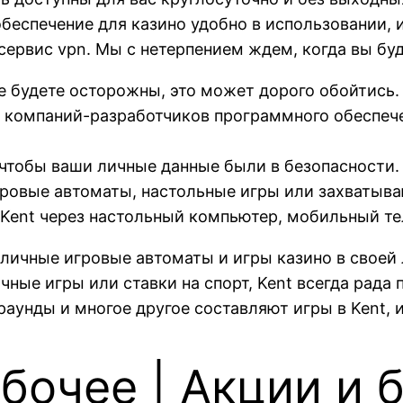
еспечение для казино удобно в использовании, 
сервис vpn. Мы с нетерпением ждем, когда вы буд
не будете осторожны, это может дорого обойтись.
 компаний-разработчиков программного обеспече
чтобы ваши личные данные были в безопасности.
игровые автоматы, настольные игры или захватыв
 Kent через настольный компьютер, мобильный те
тличные игровые автоматы и игры казино в своей
ные игры или ставки на спорт, Kent всегда рада п
 раунды и многое другое составляют игры в Kent,
бочее | Акции и 