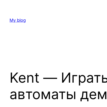
Skip
to
content
My blog
Kent — Играть
автоматы дем