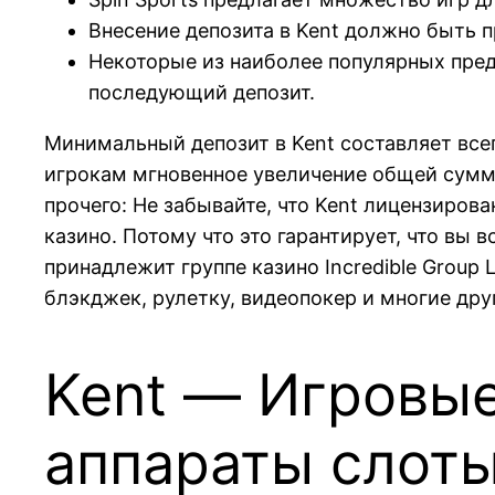
Внесение депозита в Kent должно быть п
Некоторые из наиболее популярных пред
последующий депозит.
Минимальный депозит в Kent составляет всего
игрокам мгновенное увеличение общей суммы
прочего: Не забывайте, что Kent лицензиро
казино. Потому что это гарантирует, что вы
принадлежит группе казино Incredible Group 
блэкджек, рулетку, видеопокер и многие дру
Kent — Игровые
аппараты слоты