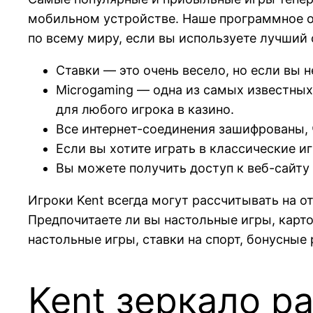
мобильном устройстве. Наше программное об
по всему миру, если вы используете лучший 
Ставки — это очень весело, но если вы 
Microgaming — одна из самых известных
для любого игрока в казино.
Все интернет-соединения зашифрованы, 
Если вы хотите играть в классические 
Вы можете получить доступ к веб-сайту
Игроки Kent всегда могут рассчитывать на о
Предпочитаете ли вы настольные игры, карточ
настольные игры, ставки на спорт, бонусные
Kent зеркало ра