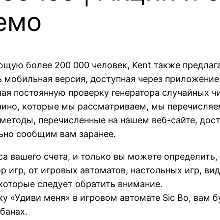
емо
ющую более 200 000 человек, Kent также предлаг
ь мобильная версия, доступная через приложение
чая постоянную проверку генератора случайных ч
азино, которые мы рассматриваем, мы перечисля
 методы, перечисленные на нашем веб-сайте, дост
льно сообщим вам заранее.
а вашего счета, и только вы можете определить, 
р игр, от игровых автоматов, настольных игр, ви
 которые следует обратить внимание.
ку «Удиви меня» в игровом автомате Sic Bo, вам 
банах.