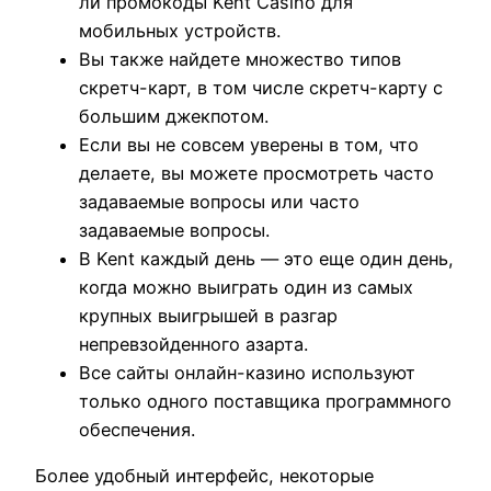
ли промокоды Kent Casino для
мобильных устройств.
Вы также найдете множество типов
скретч-карт, в том числе скретч-карту с
большим джекпотом.
Если вы не совсем уверены в том, что
делаете, вы можете просмотреть часто
задаваемые вопросы или часто
задаваемые вопросы.
В Kent каждый день — это еще один день,
когда можно выиграть один из самых
крупных выигрышей в разгар
непревзойденного азарта.
Все сайты онлайн-казино используют
только одного поставщика программного
обеспечения.
Более удобный интерфейс, некоторые