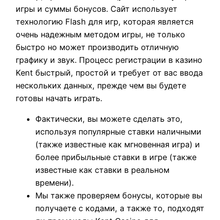
игры и суммы бонусов. Сайт использует
технологию Flash для игр, которая является
очень надежным методом игры, не только
быстро но может производить отличную
графику и звук. Процесс регистрации в казино
Kent быстрый, простой и требует от вас ввода
нескольких данных, прежде чем вы будете
готовы начать играть.
Фактически, вы можете сделать это,
используя популярные ставки наличными
(также известные как мгновенная игра) и
более прибыльные ставки в игре (также
известные как ставки в реальном
времени).
Мы также проверяем бонусы, которые вы
получаете с кодами, а также то, подходят