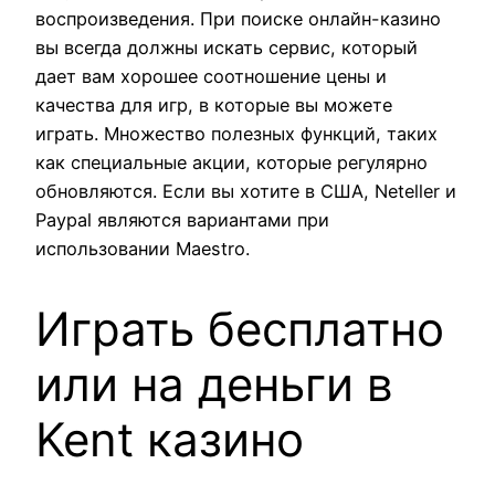
воспроизведения. При поиске онлайн-казино
вы всегда должны искать сервис, который
дает вам хорошее соотношение цены и
качества для игр, в которые вы можете
играть. Множество полезных функций, таких
как специальные акции, которые регулярно
обновляются. Если вы хотите в США, Neteller и
Paypal являются вариантами при
использовании Maestro.
Играть бесплатно
или на деньги в
Kent казино