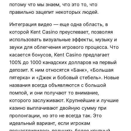
потому что мы знаем, что это то, что
правильно зацепит некоторых людей.
Интеграция видео — еще одна область, в
которой Kent Casino преуспевает, позволяя
использовать визуальные эффекты, музыку и
звуки для облегчения игрового процесса. Что
касается бонусов, Kent Casino предлагает
100% до 1000 канадских долларов на первый
депозит. К ним относятся «Банк», «Большая
пятерка» и «Джек и бобовый стебель». Новые
названия всегда объявляются с большой
помпой, и они получают то внимание,
которого заслуживают. Крупнейшие и лучшие
казино выплачивают двойную сумму при
пролонгации, но это не всегда так. Это
идеальный вариант, если игрокам
посчастливилось получить более крупный