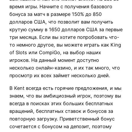
время игры. Начните с получения базового
бонуса за матч в размере 150% до 850
долларов США, что позволит вам получить
крутую сумму в 1650 долларов США за первые
три месяца. Если вы хотите попробовать что-
то немного другое, вы можете играть как King
of Slots или CompiGo, на выбор наших
игроков. На данный момент доступно
несколько онлайн-казино, и их так много, что
просмотр их всех займет несколько дней.
В Kent всегда есть горячие предложения, и мы
знаем, что вы амбициозный игрок, поэтому вы
всегда в поисках этих больших бесплатных
вращений, бесплатных ставок и бонусов за
повторную загрузку. Приветственный бонус
сочетается с бонусом на депозит, поэтому