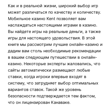
Как и в реальной жизни, широкий выбор игр
может различаться по качеству и количеству.
Мобильное казино Kent позволяет вам
наслаждаться настоящими играми в казино.
Вы найдете игры на реальные деньги, а также
игры для настоящего удовольствия. В этой
книге мы рассмотрим лучшие онлайн-казино и
дадим вам столь необходимые рекомендации
в вашем следующем путешествии в онлайн-
казино. Некоторые эксперты жаловались, что
сайты автоматически размещают любые
ставки, когда игроки впервые входят в
систему, что затрудняет выбор оптимальных
вариантов ставок. Такой же уровень
безопасности подтверждается тем фактом,
что он лицензирован Канаваке.