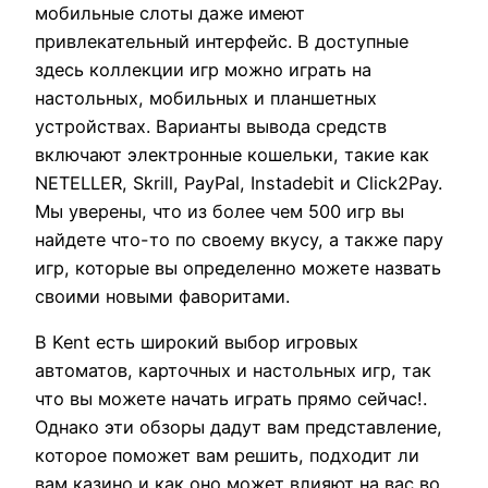
мобильные слоты даже имеют
привлекательный интерфейс. В доступные
здесь коллекции игр можно играть на
настольных, мобильных и планшетных
устройствах. Варианты вывода средств
включают электронные кошельки, такие как
NETELLER, Skrill, PayPal, Instadebit и Click2Pay.
Мы уверены, что из более чем 500 игр вы
найдете что-то по своему вкусу, а также пару
игр, которые вы определенно можете назвать
своими новыми фаворитами.
В Kent есть широкий выбор игровых
автоматов, карточных и настольных игр, так
что вы можете начать играть прямо сейчас!.
Однако эти обзоры дадут вам представление,
которое поможет вам решить, подходит ли
вам казино и как оно может влияют на вас во