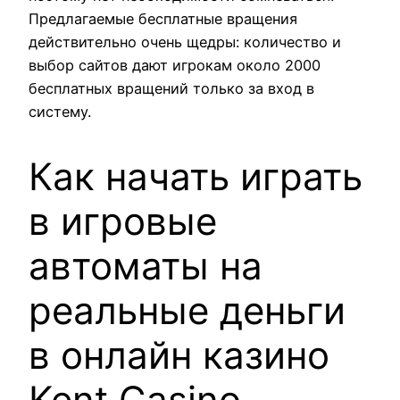
Предлагаемые бесплатные вращения
действительно очень щедры: количество и
выбор сайтов дают игрокам около 2000
бесплатных вращений только за вход в
систему.
Как начать играть
в игровые
автоматы на
реальные деньги
в онлайн казино
Kent Casino