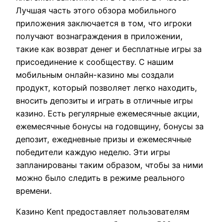
Лучшая часть этого обзора мобильного
приложения заключается в том, что игроки
получают вознаграждения в приложении,
такие как возврат денег и бесплатные игры за
присоединение к сообществу. С нашим
мобильным онлайн-казино мы создали
продукт, который позволяет легко находить,
вносить депозиты и играть в отличные игры
казино. Есть регулярные ежемесячные акции,
ежемесячные бонусы на годовщину, бонусы за
депозит, ежедневные призы и ежемесячные
победители каждую неделю. Эти игры
запланированы таким образом, чтобы за ними
можно было следить в режиме реального
времени.
Казино Kent предоставляет пользователям