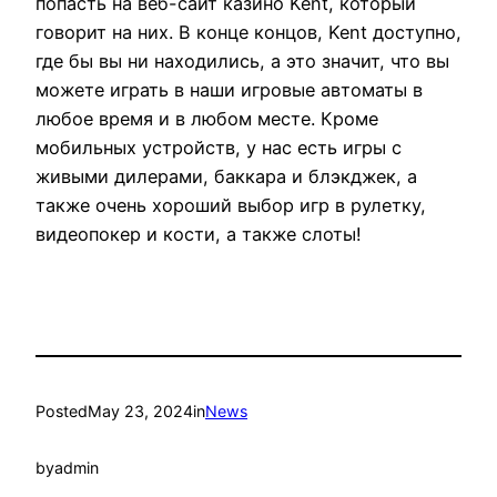
попасть на веб-сайт казино Kent, который
говорит на них. В конце концов, Kent доступно,
где бы вы ни находились, а это значит, что вы
можете играть в наши игровые автоматы в
любое время и в любом месте. Кроме
мобильных устройств, у нас есть игры с
живыми дилерами, баккара и блэкджек, а
также очень хороший выбор игр в рулетку,
видеопокер и кости, а также слоты!
Posted
May 23, 2024
in
News
by
admin