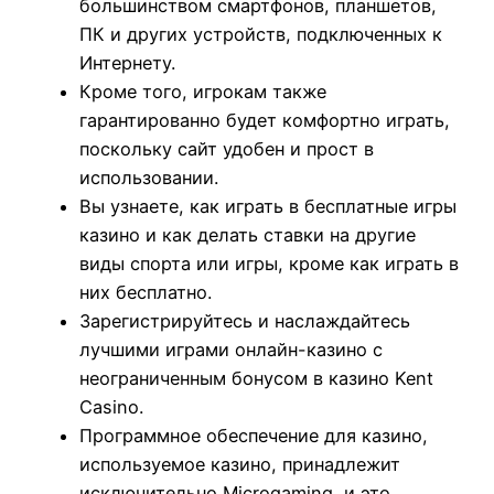
большинством смартфонов, планшетов,
ПК и других устройств, подключенных к
Интернету.
Кроме того, игрокам также
гарантированно будет комфортно играть,
поскольку сайт удобен и прост в
использовании.
Вы узнаете, как играть в бесплатные игры
казино и как делать ставки на другие
виды спорта или игры, кроме как играть в
них бесплатно.
Зарегистрируйтесь и наслаждайтесь
лучшими играми онлайн-казино с
неограниченным бонусом в казино Kent
Casino.
Программное обеспечение для казино,
используемое казино, принадлежит
исключительно Microgaming, и это