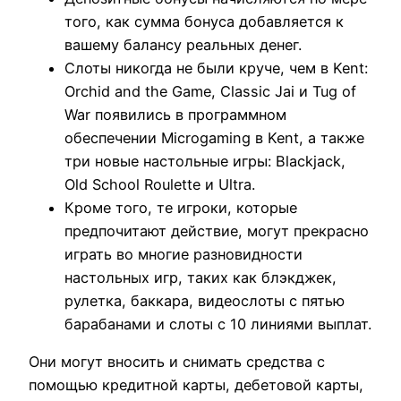
того, как сумма бонуса добавляется к
вашему балансу реальных денег.
Слоты никогда не были круче, чем в Kent:
Orchid and the Game, Classic Jai и Tug of
War появились в программном
обеспечении Microgaming в Kent, а также
три новые настольные игры: Blackjack,
Old School Roulette и Ultra.
Кроме того, те игроки, которые
предпочитают действие, могут прекрасно
играть во многие разновидности
настольных игр, таких как блэкджек,
рулетка, баккара, видеослоты с пятью
барабанами и слоты с 10 линиями выплат.
Они могут вносить и снимать средства с
помощью кредитной карты, дебетовой карты,