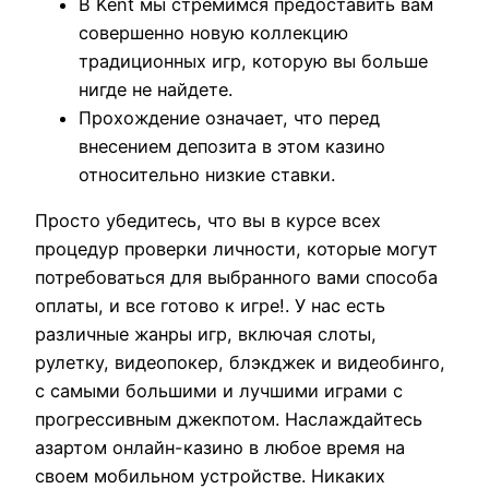
В Kent мы стремимся предоставить вам
совершенно новую коллекцию
традиционных игр, которую вы больше
нигде не найдете.
Прохождение означает, что перед
внесением депозита в этом казино
относительно низкие ставки.
Просто убедитесь, что вы в курсе всех
процедур проверки личности, которые могут
потребоваться для выбранного вами способа
оплаты, и все готово к игре!. У нас есть
различные жанры игр, включая слоты,
рулетку, видеопокер, блэкджек и видеобинго,
с самыми большими и лучшими играми с
прогрессивным джекпотом. Наслаждайтесь
азартом онлайн-казино в любое время на
своем мобильном устройстве. Никаких