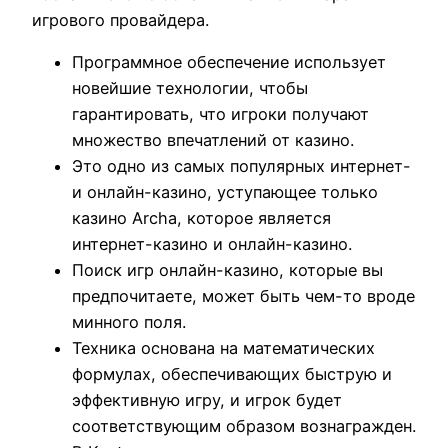
игрового провайдера.
Программное обеспечение использует
новейшие технологии, чтобы
гарантировать, что игроки получают
множество впечатлений от казино.
Это одно из самых популярных интернет-
и онлайн-казино, уступающее только
казино Archa, которое является
интернет-казино и онлайн-казино.
Поиск игр онлайн-казино, которые вы
предпочитаете, может быть чем-то вроде
минного поля.
Техника основана на математических
формулах, обеспечивающих быструю и
эффективную игру, и игрок будет
соответствующим образом вознагражден.