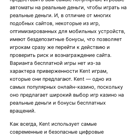
автоматы на реальные деньги, чтобы играть на
реальные деньги. И, в отличие от многих
подобных сайтов, некоторые из игр,
оптимизированных для мобильных устройств,
имеют бездепозитные бонусы, что позволяет
игрокам сразу же перейти к действию и
проверить риск и вознаграждение сайта.
Варианта бесплатной игры нет из-за
характера приверженности Kent играм,
которые они предлагают. Kent — одно из
самых популярных онлайн-казино, поскольку
оно предлагает широкий выбор игр казино на
реальные деньги и бонусы бесплатных
вращений.
Как всегда, Kent использует самые
современные и безопасные цифровые