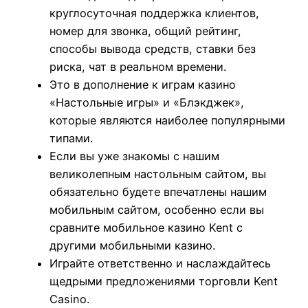
круглосуточная поддержка клиентов,
номер для звонка, общий рейтинг,
способы вывода средств, ставки без
риска, чат в реальном времени.
Это в дополнение к играм казино
«Настольные игры» и «Блэкджек»,
которые являются наиболее популярными
типами.
Если вы уже знакомы с нашим
великолепным настольным сайтом, вы
обязательно будете впечатлены нашим
мобильным сайтом, особенно если вы
сравните мобильное казино Kent с
другими мобильными казино.
Играйте ответственно и наслаждайтесь
щедрыми предложениями торговли Kent
Casino.