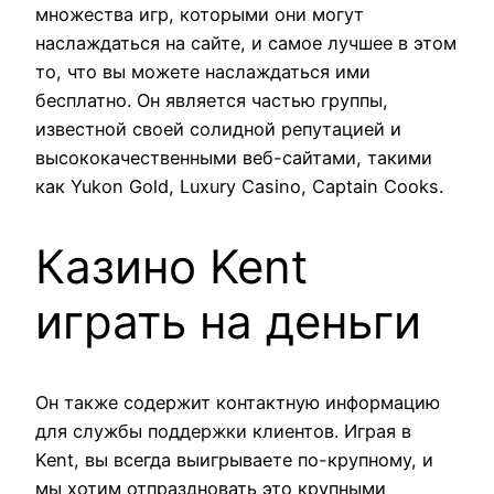
множества игр, которыми они могут
наслаждаться на сайте, и самое лучшее в этом
то, что вы можете наслаждаться ими
бесплатно. Он является частью группы,
известной своей солидной репутацией и
высококачественными веб-сайтами, такими
как Yukon Gold, Luxury Casino, Captain Cooks.
Казино Kent
играть на деньги
Он также содержит контактную информацию
для службы поддержки клиентов. Играя в
Kent, вы всегда выигрываете по-крупному, и
мы хотим отпраздновать это крупными