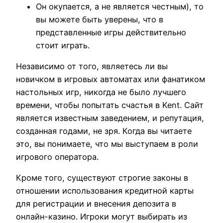
Он окупается, а не является честным), то
вы можете быть уверены, что в
представленные игры действительно
стоит играть.
Независимо от того, являетесь ли вы
новичком в игровых автоматах или фанатиком
настольных игр, никогда не было лучшего
времени, чтобы попытать счастья в Kent. Сайт
является известным заведением, и репутация,
созданная годами, не зря. Когда вы читаете
это, вы понимаете, что мы выступаем в роли
игрового оператора.
Кроме того, существуют строгие законы в
отношении использования кредитной карты
для регистрации и внесения депозита в
онлайн-казино. Игроки могут выбирать из