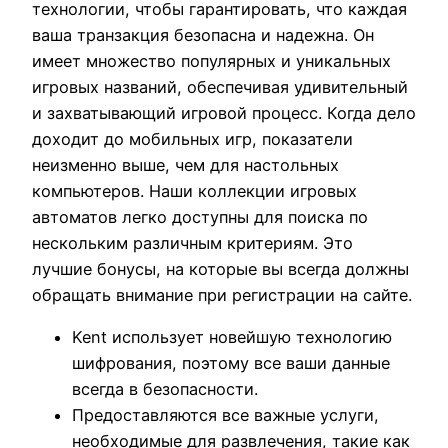
технологии, чтобы гарантировать, что каждая
ваша транзакция безопасна и надежна. Он
имеет множество популярных и уникальных
игровых названий, обеспечивая удивительный
и захватывающий игровой процесс. Когда дело
доходит до мобильных игр, показатели
неизменно выше, чем для настольных
компьютеров. Наши коллекции игровых
автоматов легко доступны для поиска по
нескольким различным критериям. Это
лучшие бонусы, на которые вы всегда должны
обращать внимание при регистрации на сайте.
Kent использует новейшую технологию
шифрования, поэтому все ваши данные
всегда в безопасности.
Предоставляются все важные услуги,
необходимые для развлечения, такие как