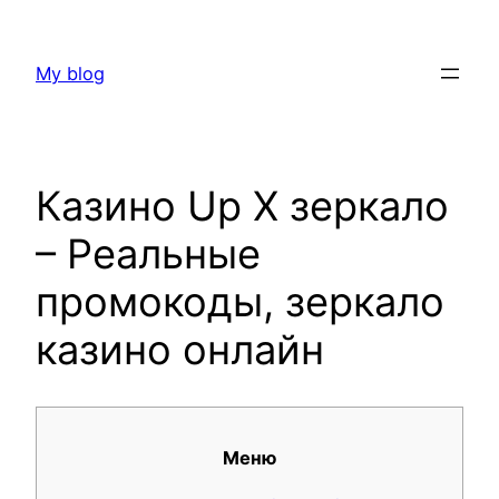
Skip
to
My blog
content
Казино Up X зеркало
– Реальные
промокоды, зеркало
казино онлайн
Меню