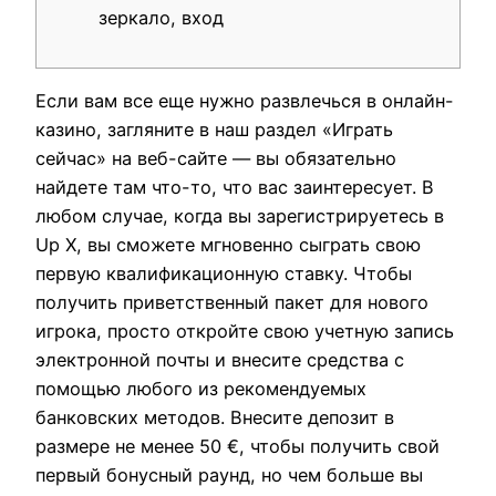
зеркало, вход
Если вам все еще нужно развлечься в онлайн-
казино, загляните в наш раздел «Играть
сейчас» на веб-сайте — вы обязательно
найдете там что-то, что вас заинтересует. В
любом случае, когда вы зарегистрируетесь в
Up X, вы сможете мгновенно сыграть свою
первую квалификационную ставку. Чтобы
получить приветственный пакет для нового
игрока, просто откройте свою учетную запись
электронной почты и внесите средства с
помощью любого из рекомендуемых
банковских методов. Внесите депозит в
размере не менее 50 €, чтобы получить свой
первый бонусный раунд, но чем больше вы