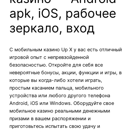
apk, iOS, рабочее
зеркало, вход
С мобильным казино Up X у вас есть отличный
игровой опыт с непревзойденной
безопасностью. Откройте для себя все
невероятные бонусы, акции, функции и игры, в
которые вы когда-либо хотели играть,
простым касанием пальца, мобильного
устройства или любого другого телефона
Android, iOS или Windows. Оборудуйте свое
мобильное казино реальными денежными
призами в вашем распоряжении и
приготовьтесь испытать свою удачу и