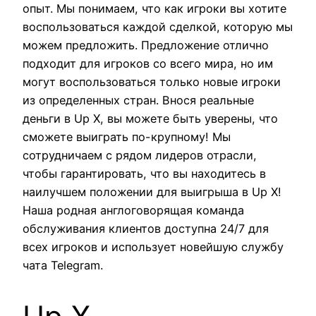
опыт. Мы понимаем, что как игроки вы хотите
воспользоваться каждой сделкой, которую мы
можем предложить. Предложение отлично
подходит для игроков со всего мира, но им
могут воспользоваться только новые игроки
из определенных стран. Внося реальные
деньги в Up X, вы можете быть уверены, что
сможете выиграть по-крупному! Мы
сотрудничаем с рядом лидеров отрасли,
чтобы гарантировать, что вы находитесь в
наилучшем положении для выигрыша в Up X!
Наша родная англоговорящая команда
обслуживания клиентов доступна 24/7 для
всех игроков и использует новейшую службу
чата Telegram.