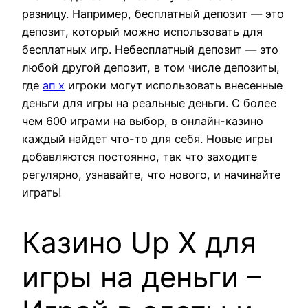
разницу. Например, бесплатный депозит — это
депозит, который можно использовать для
бесплатных игр. Небесплатный депозит — это
любой другой депозит, в том числе депозиты,
где
ап х
игроки могут использовать внесенные
деньги для игры на реальные деньги. С более
чем 600 играми на выбор, в онлайн-казино
каждый найдет что-то для себя. Новые игры
добавляются постоянно, так что заходите
регулярно, узнавайте, что нового, и начинайте
играть!
Казино Up X для
игры на деньги –