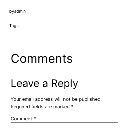
by
admin
Tags:
Comments
Leave a Reply
Your email address will not be published.
Required fields are marked
*
Comment
*