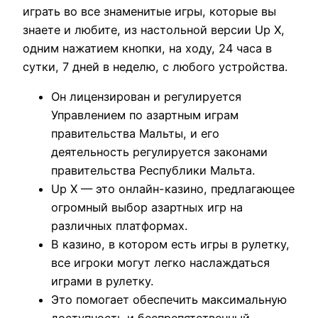
играть во все знаменитые игры, которые вы
знаете и любите, из настольной версии Up X,
одним нажатием кнопки, на ходу, 24 часа в
сутки, 7 дней в неделю, с любого устройства.
Он лицензирован и регулируется
Управлением по азартным играм
правительства Мальты, и его
деятельность регулируется законами
правительства Республики Мальта.
Up X — это онлайн-казино, предлагающее
огромный выбор азартных игр на
различных платформах.
В казино, в котором есть игры в рулетку,
все игроки могут легко наслаждаться
играми в рулетку.
Это помогает обеспечить максимальную