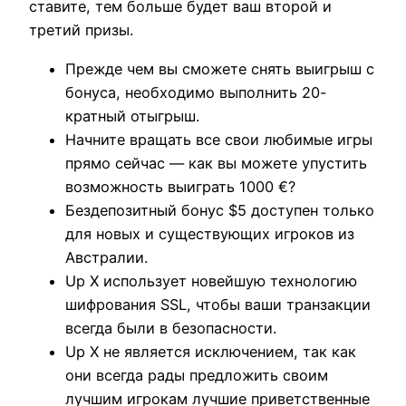
ставите, тем больше будет ваш второй и
третий призы.
Прежде чем вы сможете снять выигрыш с
бонуса, необходимо выполнить 20-
кратный отыгрыш.
Начните вращать все свои любимые игры
прямо сейчас — как вы можете упустить
возможность выиграть 1000 €?
Бездепозитный бонус $5 доступен только
для новых и существующих игроков из
Австралии.
Up X использует новейшую технологию
шифрования SSL, чтобы ваши транзакции
всегда были в безопасности.
Up X не является исключением, так как
они всегда рады предложить своим
лучшим игрокам лучшие приветственные