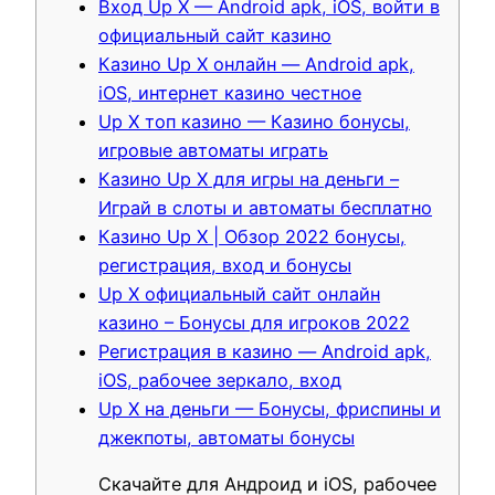
Вход Up X — Android apk, iOS, войти в
официальный сайт казино
Казино Up X онлайн — Android apk,
iOS, интернет казино честное
Up X топ казино — Казино бонусы,
игровые автоматы играть
Казино Up X для игры на деньги –
Играй в слоты и автоматы бесплатно
Казино Up X | Обзор 2022 бонусы,
регистрация, вход и бонусы
Up X официальный сайт онлайн
казино – Бонусы для игроков 2022
Регистрация в казино — Android apk,
iOS, рабочее зеркало, вход
Up X на деньги — Бонусы, фриспины и
джекпоты, автоматы бонусы
Скачайте для Андроид и iOS, рабочее