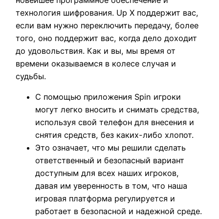
технология шифрования. Up X поддержит вас,
если вам нужно переключить передачу, более
того, оно поддержит вас, когда дело доходит
до удовольствия. Как и вы, мы время от
времени оказываемся в колесе случая и
судьбы.
С помощью приложения Spin игроки
могут легко вносить и снимать средства,
используя свой телефон для внесения и
снятия средств, без каких-либо хлопот.
Это означает, что мы решили сделать
ответственный и безопасный вариант
доступным для всех наших игроков,
давая им уверенность в том, что наша
игровая платформа регулируется и
работает в безопасной и надежной среде.