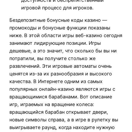
доступность и беспрепятственный
игровой процесс для игроков.
Бездепозитные бонусные коды казино —
промокоды и бонусные функции показаны
ниже. В этой области игры веб-казино сегодня
занимают лидирующие позиции. Игры
дешевые, а это значит, что сколько бы вы ни
потратили, вы получите столько же
развлечений. Эти игровые автоматы очень
ценятся из-за их разнообразия и высокого
качества. В Интернете одним из самых
популярных онлайн-казино являются игры с
вращающимися барабанами. Вот описание
игр, играемых на вращение колеса:
вращающийся барабан открывает двери,
новые символы справа, а в игре в рулетку вы
выигрываете раунд, когда находите нужную