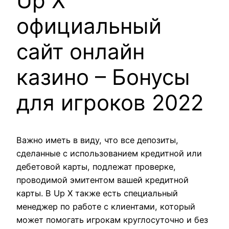
Up X
официальный
сайт онлайн
казино – Бонусы
для игроков 2022
Важно иметь в виду, что все депозиты,
сделанные с использованием кредитной или
дебетовой карты, подлежат проверке,
проводимой эмитентом вашей кредитной
карты. В Up X также есть специальный
менеджер по работе с клиентами, который
может помогать игрокам круглосуточно и без