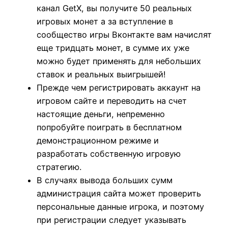
канал GetX, вы получите 50 реальных
игровых монет а за вступление в
сообщество игры Вконтакте вам начислят
еще тридцать монет, в сумме их уже
можно будет применять для небольших
ставок и реальных выигрышей!
Прежде чем регистрировать аккаунт на
игровом сайте и переводить на счет
настоящие деньги, непременно
попробуйте поиграть в бесплатном
демонстрационном режиме и
разработать собственную игровую
стратегию.
В случаях вывода больших сумм
администрация сайта может проверить
персональные данные игрока, и поэтому
при регистрации следует указывать