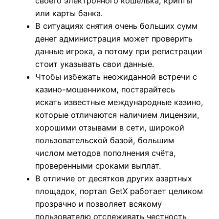
своего электронного кошелька, крипты
или карты банка.
В ситуациях снятия очень больших сумм
денег администрация может проверить
данные игрока, а потому при регистрации
стоит указывать свои данные.
Чтобы избежать неожиданной встречи с
казино-мошенником, постарайтесь
искать известные международные казино,
которые отличаются наличием лицензии,
хорошими отзывами в сети, широкой
пользовательской базой, большим
числом методов пополнения счёта,
проверенными сроками выплат.
В отличие от десятков других азартных
площадок, портал GetX работает целиком
прозрачно и позволяет всякому
пользователю отслеживать честность