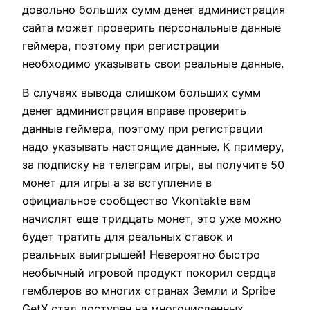
довольно больших сумм денег администрация
сайта может проверить персональные данные
геймера, поэтому при регистрации
необходимо указывать свои реальные данные.
В случаях вывода слишком больших сумм
денег администрация вправе проверить
данные геймера, поэтому при регистрации
надо указывать настоящие данные. К примеру,
за подписку на телеграм игры, вы получите 50
монет для игры а за вступление в
официальное сообщество Vkontakte вам
начислят еще тридцать монет, это уже можно
будет тратить для реальных ставок и
реальных выигрышей! Невероятно быстро
необычный игровой продукт покорил сердца
гемблеров во многих странах Земли и Spribe
GetX стал доступен на многочисленных