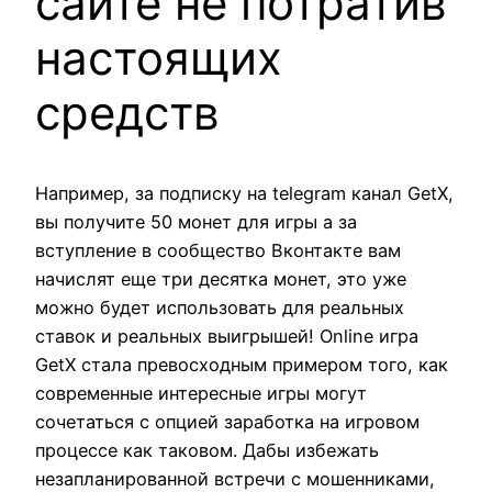
сайте не потратив
настоящих
средств
Например, за подписку на telegram канал GetX,
вы получите 50 монет для игры а за
вступление в сообщество Вконтакте вам
начислят еще три десятка монет, это уже
можно будет использовать для реальных
ставок и реальных выигрышей! Online игра
GetX стала превосходным примером того, как
современные интересные игры могут
сочетаться с опцией заработка на игровом
процессе как таковом. Дабы избежать
незапланированной встречи с мошенниками,