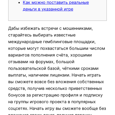
Как можно поставить реальные
деньги в указанной игре
Дабы избежать встречи с мошенниками,
старайтесь выбирать известные
международные гемблинговые площадки,
которые могут похвастаться большим числом
вариантов пополнения счёта, хорошими
отзывами на форумах, большой
пользовательской базой, чёткими сроками
выплаты, наличием лицензии. Начать играть
вы сможете вовсе без вложения собственных
средств, получив несколько приветственных
бонусов за регистрацию профиля и подписку
на группы игрового проекта в популярных
соцсетях. Начать игру вы сможете вообще без