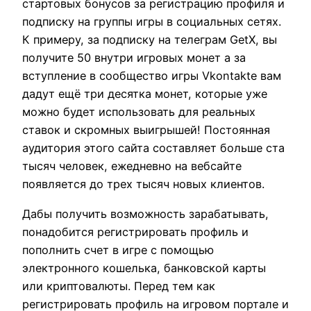
стартовых бонусов за регистрацию профиля и
подписку на группы игры в социальных сетях.
К примеру, за подписку на телеграм GetX, вы
получите 50 внутри игровых монет а за
вступление в сообщество игры Vkontakte вам
дадут ещё три десятка монет, которые уже
можно будет использовать для реальных
ставок и скромных выигрышей! Постоянная
аудитория этого сайта составляет больше ста
тысяч человек, ежедневно на вебсайте
появляется до трех тысяч новых клиентов.
Дабы получить возможность зарабатывать,
понадобится регистрировать профиль и
пополнить счет в игре с помощью
электронного кошелька, банковской карты
или криптовалюты. Перед тем как
регистрировать профиль на игровом портале и