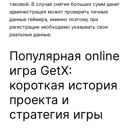
таковой. В случае снятия больших сумм денег
администрация может проверить личные
данные геймера, именно поэтому при
регистрации необходимо указывать свои
реальные данные.
Популярная online
игра GetX:
короткая история
проекта и
стратегия игры