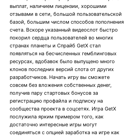
выплат, наличием лицензии, хорошими
отзывами в сети, большой пользовательской
базой, большим числом способов пополнения
счета. Вскоре указанный видеослот быстро
покорил сердца пользователей во многих
странах планеты и Спрайб GetX стал
появляться на бесчисленных гемблинговых
ресурсах, вдобавок было выпущено много
клонов последних версий слота от других
разработчиков. Начать игру вы сможете
совсем без вложения собственных денег,
получив пару стартовых бонусов за
регистрацию профайла и подписку на
сообщества проекта в соцсетях. Игра GetX
послужила ярким примером того, как
достаточно интересные игры могут
соединяться с опцией заработка на игре как