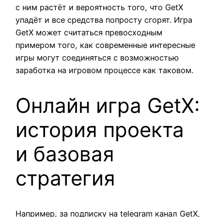
с ним растёт и вероятность того, что GetX
упадёт и все средства попросту сгорят. Игра
GetX может считаться превосходным
примером того, как современные интересные
игры могут соединяться с возможностью
заработка на игровом процессе как таковом.
Онлайн игра GetX:
история проекта
и базовая
стратегия
Например, за подписку на telegram канал GetX,