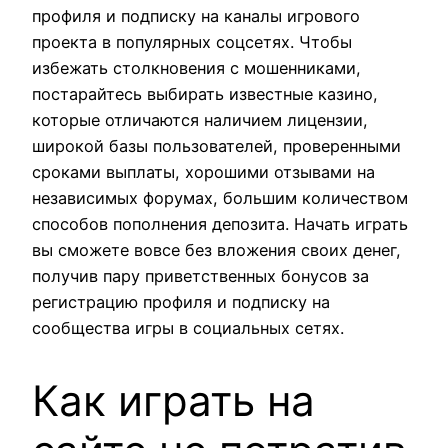
профиля и подписку на каналы игрового
проекта в популярных соцсетях. Чтобы
избежать столкновения с мошенниками,
постарайтесь выбирать известные казино,
которые отличаются наличием лицензии,
широкой базы пользователей, проверенными
сроками выплаты, хорошими отзывами на
независимых форумах, большим количеством
способов пополнения депозита. Начать играть
вы сможете вовсе без вложения своих денег,
получив пару приветственных бонусов за
регистрацию профиля и подписку на
сообщества игры в социальных сетях.
Как играть на