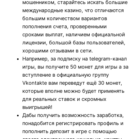
мошенником, старайтесь искать большие
международные казино, что отличаются
большим количеством вариантов
пополнения счета, проверенными
сроками выплат, наличием официальной
лицензии, большой базы пользователей,
хорошими отзывами в сети.
Например, за подписку на telegram-канал
игры, вы получите 50 монет для игры а за
вступление в официальную группу
Vkontakte вам переведут ещё 30 монет,
которые вполне можно будет применять
для реальных ставок и скромных
выигрышей!
Дабы получить возможность заработка,
понадобится регистрировать профиль и
пополнить депозит в игре с помощью