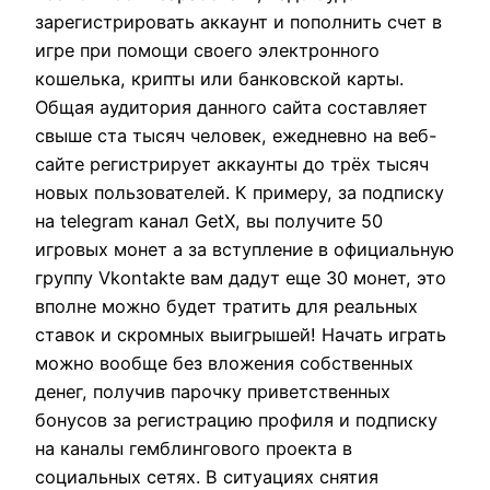
зарегистрировать аккаунт и пополнить счет в
игре при помощи своего электронного
кошелька, крипты или банковской карты.
Общая аудитория данного сайта составляет
свыше ста тысяч человек, ежедневно на веб-
сайте регистрирует аккаунты до трёх тысяч
новых пользователей. К примеру, за подписку
на telegram канал GetX, вы получите 50
игровых монет а за вступление в официальную
группу Vkontakte вам дадут еще 30 монет, это
вполне можно будет тратить для реальных
ставок и скромных выигрышей! Начать играть
можно вообще без вложения собственных
денег, получив парочку приветственных
бонусов за регистрацию профиля и подписку
на каналы гемблингового проекта в
социальных сетях. В ситуациях снятия