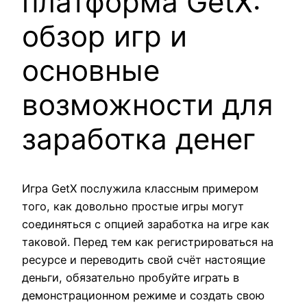
платформа GetX:
обзор игр и
основные
возможности для
заработка денег
Игра GetX послужила классным примером
того, как довольно простые игры могут
соединяться с опцией заработка на игре как
таковой. Перед тем как регистрироваться на
ресурсе и переводить свой счёт настоящие
деньги, обязательно пробуйте играть в
демонстрационном режиме и создать свою