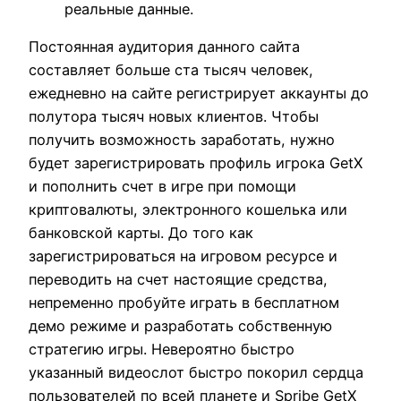
реальные данные.
Постоянная аудитория данного сайта
составляет больше ста тысяч человек,
ежедневно на сайте регистрирует аккаунты до
полутора тысяч новых клиентов. Чтобы
получить возможность заработать, нужно
будет зарегистрировать профиль игрока GetX
и пополнить счет в игре при помощи
криптовалюты, электронного кошелька или
банковской карты. До того как
зарегистрироваться на игровом ресурсе и
переводить на счет настоящие средства,
непременно пробуйте играть в бесплатном
демо режиме и разработать собственную
стратегию игры. Невероятно быстро
указанный видеослот быстро покорил сердца
пользователей по всей планете и Spribe GetX