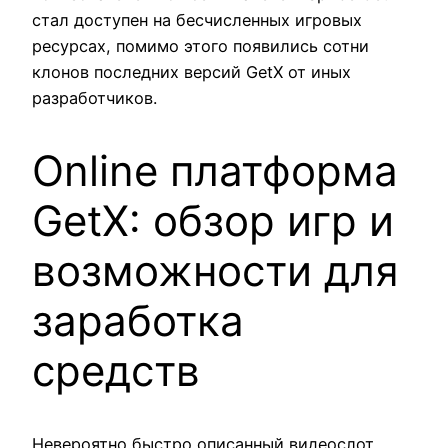
стал доступен на бесчисленных игровых
ресурсах, помимо этого появились сотни
клонов последних версий GetX от иных
разработчиков.
Online платформа
GetX: обзор игр и
возможности для
заработка
средств
Невероятно быстро описанный видеослот