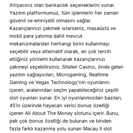
ihtiyacınız olan bankacılık seçeneklerini sunar.
Yazılım platformumuz, tüm işlemlerin her zaman
güvenli ve emniyetli olmasını sağlar.
Kazançlarınızı çekmek isterseniz, masaüstü ve
mobil para yatırma dahil mevcut
mekanizmalardan herhangi birini kullanmayı
seçebilir veya alternatif olarak, en çok tercih
ettiğiniz yöntemi kullanarak kazançlarınızı
çekmeyi seçebilirsiniz. Siteleri Casino, önde gelen
yazılım sağlayıcıları, Microgaming, Realtime
Gaming ve Vegas Technology’nin oyunlarını
içeren, aralarından seçim yapabileceğiniz çeşitli
slot oyunları sunar. En iyi oyunlarımızdan bazıları,
45’in üzerinde heyecan verici bonus özelliği
içeren All About The Money slotunu içerir. Bunu,
pek çok bonus özelliği de bulunan ve binden
fazla farklı kazanma yolu sunan Macau II slot