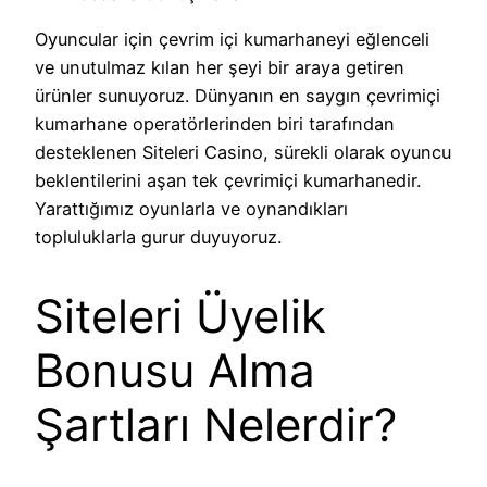
Oyuncular için çevrim içi kumarhaneyi eğlenceli
ve unutulmaz kılan her şeyi bir araya getiren
ürünler sunuyoruz. Dünyanın en saygın çevrimiçi
kumarhane operatörlerinden biri tarafından
desteklenen Siteleri Casino, sürekli olarak oyuncu
beklentilerini aşan tek çevrimiçi kumarhanedir.
Yarattığımız oyunlarla ve oynandıkları
topluluklarla gurur duyuyoruz.
Siteleri Üyelik
Bonusu Alma
Şartları Nelerdir?