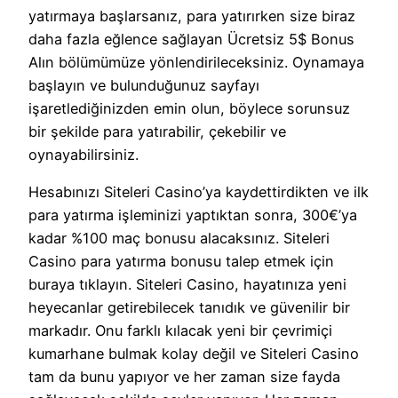
yatırmaya başlarsanız, para yatırırken size biraz
daha fazla eğlence sağlayan Ücretsiz 5$ Bonus
Alın bölümümüze yönlendirileceksiniz. Oynamaya
başlayın ve bulunduğunuz sayfayı
işaretlediğinizden emin olun, böylece sorunsuz
bir şekilde para yatırabilir, çekebilir ve
oynayabilirsiniz.
Hesabınızı Siteleri Casino’ya kaydettirdikten ve ilk
para yatırma işleminizi yaptıktan sonra, 300€’ya
kadar %100 maç bonusu alacaksınız. Siteleri
Casino para yatırma bonusu talep etmek için
buraya tıklayın. Siteleri Casino, hayatınıza yeni
heyecanlar getirebilecek tanıdık ve güvenilir bir
markadır. Onu farklı kılacak yeni bir çevrimiçi
kumarhane bulmak kolay değil ve Siteleri Casino
tam da bunu yapıyor ve her zaman size fayda