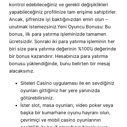
kontrol edebileceğiniz ve gerekli değişiklikleri
yapabileceğiniz profilinize tam erişime sahiptirler.
Ancak, şifrenize iyi baktığınızdan emin olun –
unutmak istemezsiniz.Yeni Oyuncu Bonusu: Bu
bonus, ilk para yatırma işleminizde tamamen
ücretsizdir. Sonraki iki para yatırma işleminin her
biri size para yatırma değerinin %100’ü değerinde
bir bonus kazandırır. Hesabınıza para yatırma
bonusu yüklendiğinde, bunu belirten bir mesaj
alacaksınız.
Siteleri Casino uygulaması ile en sevdiğiniz
oyunları gittiğiniz her yere yanınızda
götürebilirsiniz.
İster slot, masa oyunları, video poker veya
başka bir kumarhane oyunu hayranı olun,
çevrimiçi ve mobil casino oyunlarının