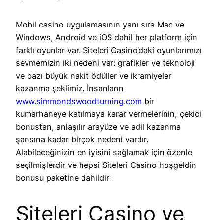
Mobil casino uygulamasının yanı sıra Mac ve
Windows, Android ve iOS dahil her platform için
farklı oyunlar var. Siteleri Casino’daki oyunlarımızı
sevmemizin iki nedeni var: grafikler ve teknoloji
ve bazı büyük nakit ödüller ve ikramiyeler
kazanma şeklimiz. İnsanların
www.simmondswoodturning.com
bir
kumarhaneye katılmaya karar vermelerinin, çekici
bonustan, anlaşılır arayüze ve adil kazanma
şansına kadar birçok nedeni vardır.
Alabileceğinizin en iyisini sağlamak için özenle
seçilmişlerdir ve hepsi Siteleri Casino hoşgeldin
bonusu paketine dahildir:
Siteleri Casino ve