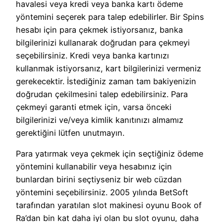
havalesi veya kredi veya banka kartı ödeme
yöntemini seçerek para talep edebilirler. Bir Spins
hesabı için para çekmek istiyorsanız, banka
bilgilerinizi kullanarak doğrudan para çekmeyi
seçebilirsiniz. Kredi veya banka kartınızı
kullanmak istiyorsanız, kart bilgilerinizi vermeniz
gerekecektir. İstediğiniz zaman tam bakiyenizin
doğrudan çekilmesini talep edebilirsiniz. Para
çekmeyi garanti etmek için, varsa önceki
bilgilerinizi ve/veya kimlik kanıtınızı almamız
gerektiğini lütfen unutmayın.
Para yatırmak veya çekmek için seçtiğiniz ödeme
yöntemini kullanabilir veya hesabınız için
bunlardan birini seçtiyseniz bir web cüzdan
yöntemini seçebilirsiniz. 2005 yılında BetSoft
tarafından yaratılan slot makinesi oyunu Book of
Ra’dan bin kat daha iyi olan bu slot oyunu, daha