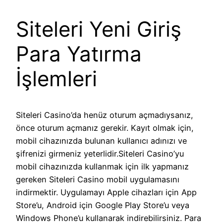
Siteleri Yeni Giriş
Para Yatırma
İşlemleri
Siteleri Casino’da henüz oturum açmadıysanız,
önce oturum açmanız gerekir. Kayıt olmak için,
mobil cihazınızda bulunan kullanıcı adınızı ve
şifrenizi girmeniz yeterlidir.Siteleri Casino’yu
mobil cihazınızda kullanmak için ilk yapmanız
gereken Siteleri Casino mobil uygulamasını
indirmektir. Uygulamayı Apple cihazları için App
Store’u, Android için Google Play Store’u veya
Windows Phone’u kullanarak indirebilirsiniz. Para